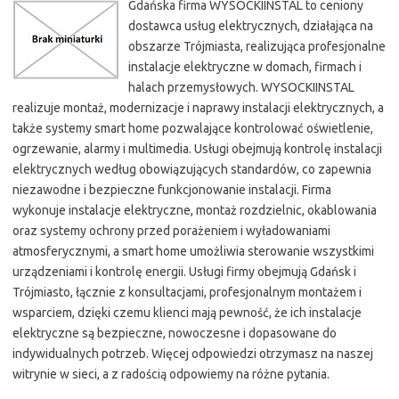
Gdańska firma WYSOCKIINSTAL to ceniony
dostawca usług elektrycznych, działająca na
obszarze Trójmiasta, realizująca profesjonalne
instalacje elektryczne w domach, firmach i
halach przemysłowych. WYSOCKIINSTAL
realizuje montaż, modernizacje i naprawy instalacji elektrycznych, a
także systemy smart home pozwalające kontrolować oświetlenie,
ogrzewanie, alarmy i multimedia. Usługi obejmują kontrolę instalacji
elektrycznych według obowiązujących standardów, co zapewnia
niezawodne i bezpieczne funkcjonowanie instalacji. Firma
wykonuje instalacje elektryczne, montaż rozdzielnic, okablowania
oraz systemy ochrony przed porażeniem i wyładowaniami
atmosferycznymi, a smart home umożliwia sterowanie wszystkimi
urządzeniami i kontrolę energii. Usługi firmy obejmują Gdańsk i
Trójmiasto, łącznie z konsultacjami, profesjonalnym montażem i
wsparciem, dzięki czemu klienci mają pewność, że ich instalacje
elektryczne są bezpieczne, nowoczesne i dopasowane do
indywidualnych potrzeb. Więcej odpowiedzi otrzymasz na naszej
witrynie w sieci, a z radością odpowiemy na różne pytania.