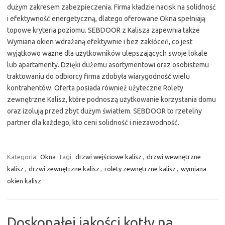
dużym zakresem zabezpieczenia. Firma kładzie nacisk na solidność
i efektywność energetyczną, dlatego oferowane Okna spełniają
topowe kryteria poziomu. SEBDOOR z Kalisza zapewnia także
Wymiana okien wdrażaną efektywnie i bez zakłóceń, co jest
wyjątkowo ważne dla użytkowników ulepszających swoje lokale
lub apartamenty. Dzięki dużemu asortymentowi oraz osobistemu
traktowaniu do odbiorcy firma zdobyła wiarygodność wielu
kontrahentów. Oferta posiada również użyteczne Rolety
zewnętrzne Kalisz, które podnoszą użytkowanie korzystania domu
oraz izolują przed zbyt dużym światłem. SEBDOOR to rzetelny
partner dla każdego, kto ceni solidność i niezawodność.
Kategoria:
Okna
Tagi:
drzwi wejściowe kalisz
,
drzwi wewnętrzne
kalisz
,
drzwi zewnętrzne kalisz
,
rolety zewnętrzne kalisz
,
wymiana
okien kalisz
Doskonałej jakości kotły na