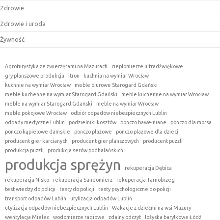
Zdrowie
Zdrowie i uroda
Żywność
Agroturystyka ze zwierzętami na Mazurach
ciepłomierze ultradźwiękowe
gry planszowe produkcja
itron
kuchnia na wymiar Wrocław
kuchnie na wymiar Wrocław
meble biurowe Starogard Gdański
meble kuchenne na wymiar Starogard Gdański
meble kuchenne na wymiar Wrocław
meble na wymiar Starogard Gdański
meble na wymiar Wrocław
meble pokojowe Wrocław
odbiór odpadów niebezpiecznych Lublin
odpady medyczne Lublin
podzielniki kosztów
ponczo bawełniane
ponczo dla morsa
ponczo kąpielowe damskie
ponczo plażowe
ponczo plażowe dla dzieci
producent gier karcianych
producent gier planszowych
producent puzzli
produkcja puzzli
produkcja serów podhalańskich
produkcja sprężyn
rekuperacja Dębica
rekuperacja Nisko
rekuperacja Sandomierz
rekuperacja Tarnobrzeg
test wiedzy do policji
testy do policji
testy psychologiczne do policji
transport odpadów Lublin
utylizacja odpadów Lublin
utylizacja odpadów niebezpiecznych Lublin
Wakacje z dziećmi na wsi Mazury
wentylacja Mielec
wodomierze radiowe
zdalny odczyt
łożyska baryłkowe Łódź