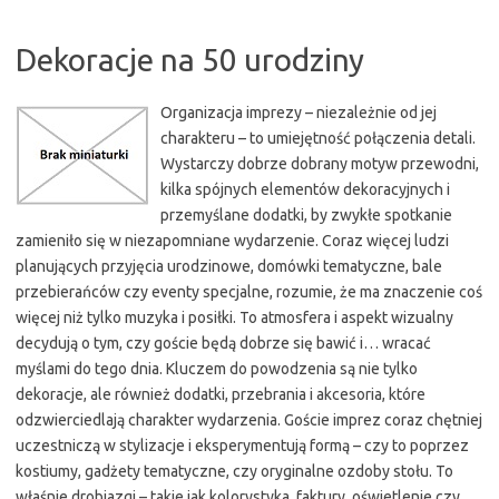
Dekoracje na 50 urodziny
Organizacja imprezy – niezależnie od jej
charakteru – to umiejętność połączenia detali.
Wystarczy dobrze dobrany motyw przewodni,
kilka spójnych elementów dekoracyjnych i
przemyślane dodatki, by zwykłe spotkanie
zamieniło się w niezapomniane wydarzenie. Coraz więcej ludzi
planujących przyjęcia urodzinowe, domówki tematyczne, bale
przebierańców czy eventy specjalne, rozumie, że ma znaczenie coś
więcej niż tylko muzyka i posiłki. To atmosfera i aspekt wizualny
decydują o tym, czy goście będą dobrze się bawić i… wracać
myślami do tego dnia. Kluczem do powodzenia są nie tylko
dekoracje, ale również dodatki, przebrania i akcesoria, które
odzwierciedlają charakter wydarzenia. Goście imprez coraz chętniej
uczestniczą w stylizacje i eksperymentują formą – czy to poprzez
kostiumy, gadżety tematyczne, czy oryginalne ozdoby stołu. To
właśnie drobiazgi – takie jak kolorystyka, faktury, oświetlenie czy