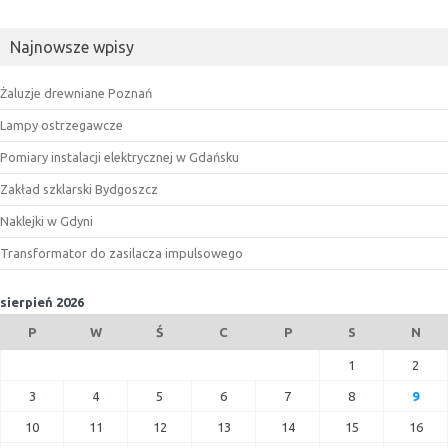
Najnowsze wpisy
Żaluzje drewniane Poznań
Lampy ostrzegawcze
Pomiary instalacji elektrycznej w Gdańsku
Zakład szklarski Bydgoszcz
Naklejki w Gdyni
Transformator do zasilacza impulsowego
sierpień 2026
P
W
Ś
C
P
S
N
1
2
3
4
5
6
7
8
9
10
11
12
13
14
15
16