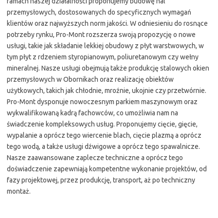
ramach naszej działalności proponujemy budowę hal
przemysłowych, dostosowanych do specyficznych wymagań
klientów oraz najwyższych norm jakości. W odniesieniu do rosnące
potrzeby rynku, Pro-Mont rozszerza swoją propozycję o nowe
usługi, takie jak składanie lekkiej obudowy z płyt warstwowych, w
tym płyt z rdzeniem styropianowym, poliuretanowym czy wełny
mineralnej. Nasze usługi obejmują także produkcję stalowych okien
przemysłowych w Obornikach oraz realizację obiektów
użytkowych, takich jak chłodnie, mroźnie, ukojnie czy przetwórnie.
Pro-Mont dysponuje nowoczesnym parkiem maszynowym oraz
wykwalifikowaną kadrą fachowców, co umożliwia nam na
świadczenie kompleksowych usług. Proponujemy cięcie, gięcie,
wypalanie a oprócz tego wiercenie blach, cięcie plazmą a oprócz
tego wodą, a także usługi dźwigowe a oprócz tego spawalnicze.
Nasze zaawansowane zaplecze techniczne a oprócz tego
doświadczenie zapewniają kompetentne wykonanie projektów, od
fazy projektowej, przez produkcję, transport, aż po techniczny
montaż.