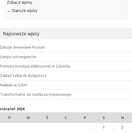
Zobacz wpisy
←
Starsze wpisy
Najnowsze wpisy
Żaluzje drewniane Poznań
Lampy ostrzegawcze
Pomiary instalacji elektrycznej w Gdańsku
Zakład szklarski Bydgoszcz
Naklejki w Gdyni
Transformator do zasilacza impulsowego
sierpień 2026
P
W
Ś
C
P
S
N
1
2