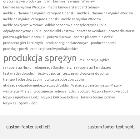
gry planszowe produkcja
itron
kuchnia na wymiar Wrocław
kuchnie na wymiar Wrocław
meble biurowe Starogard Gdański
meble kuchenne na wymiar Starogard Gdański
meble kuchenne na wymiar Wrocław
meble na wymiar Starogard Gdański
meble na wymiar Wrocław
meble pokojowe Wrocław
odbiór odpadów niebezpiecznych Lublin
odpady medyczne Lublin
podzielniki kosztów
ponczo bawełniane
ponczo dla morsa
ponczo kąpielowe damskie
ponczo plażowe
ponczo plażowe dla dzieci
producent gier karcianych
producent gier planszowych
producent puzzli
produkcja puzzli
produkcja serów podhalańskich
produkcja sprężyn
rekuperacja Dębica
rekuperacja Nisko
rekuperacja Sandomierz
rekuperacja Tarnobrzeg
test wiedzy do policji
testy do policji
testy psychologiczne do policji
transport odpadów Lublin
utylizacja odpadów Lublin
utylizacja odpadów niebezpiecznych Lublin
Wakacje z dziećmi na wsi Mazury
wentylacja Mielec
wodomierze radiowe
zdalny odczyt
łożyska baryłkowe Łódź
łożyska igiełkowe Łódź
łożyska kulkowe łódzkie
łożyska toczne łódzkie
łożyska ślizgowe Łódź
custom footer text left
custom footer text right