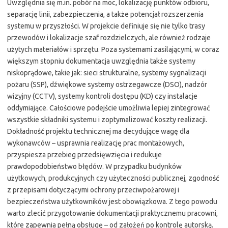
Uwzględnia się m.in. pobór na moc, lokalizację punktów odbioru,
separację linii, zabezpieczenia, a także potencjał rozszerzenia
systemu w przyszłości. W projekcie definiuje się nie tylko trasy
przewodów i lokalizacje szaf rozdzielczych, ale również rodzaje
użytych materiałów i sprzętu. Poza systemami zasilającymi, w coraz
większym stopniu dokumentacja uwzględnia także systemy
niskoprądowe, takie jak: sieci strukturalne, systemy sygnalizacji
pożaru (SSP), dźwiękowe systemy ostrzegawcze (DSO), nadzór
wizyjny (CCTV), systemy kontroli dostępu (KD) czy instalacje
oddymiające. Całościowe podejście umożliwia lepiej zintegrować
wszystkie składniki systemu i zoptymalizować koszty realizacji.
Dokładność projektu technicznej ma decydujące wagę dla
wykonawców – usprawnia realizację prac montażowych,
przyspiesza przebieg przedsięwzięcia i redukuje
prawdopodobieństwo błędów. W przypadku budynków
użytkowych, produkcyjnych czy użyteczności publicznej, zgodność
z przepisami dotyczącymi ochrony przeciwpożarowej i
bezpieczeństwa użytkowników jest obowiązkowa. Z tego powodu
warto zlecić przygotowanie dokumentacji praktycznemu pracowni,
które zapewnia pełną obsługę – od założeń po kontrolę autorską.