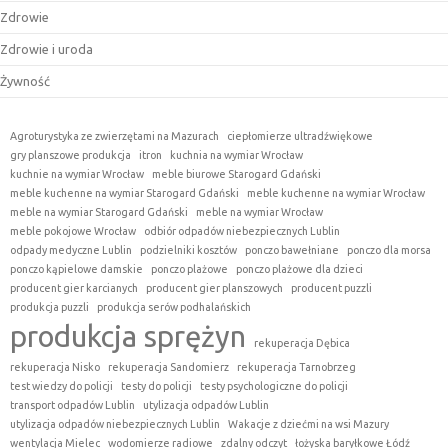
Zdrowie
Zdrowie i uroda
Żywność
Agroturystyka ze zwierzętami na Mazurach
ciepłomierze ultradźwiękowe
gry planszowe produkcja
itron
kuchnia na wymiar Wrocław
kuchnie na wymiar Wrocław
meble biurowe Starogard Gdański
meble kuchenne na wymiar Starogard Gdański
meble kuchenne na wymiar Wrocław
meble na wymiar Starogard Gdański
meble na wymiar Wrocław
meble pokojowe Wrocław
odbiór odpadów niebezpiecznych Lublin
odpady medyczne Lublin
podzielniki kosztów
ponczo bawełniane
ponczo dla morsa
ponczo kąpielowe damskie
ponczo plażowe
ponczo plażowe dla dzieci
producent gier karcianych
producent gier planszowych
producent puzzli
produkcja puzzli
produkcja serów podhalańskich
produkcja sprężyn
rekuperacja Dębica
rekuperacja Nisko
rekuperacja Sandomierz
rekuperacja Tarnobrzeg
test wiedzy do policji
testy do policji
testy psychologiczne do policji
transport odpadów Lublin
utylizacja odpadów Lublin
utylizacja odpadów niebezpiecznych Lublin
Wakacje z dziećmi na wsi Mazury
wentylacja Mielec
wodomierze radiowe
zdalny odczyt
łożyska baryłkowe Łódź