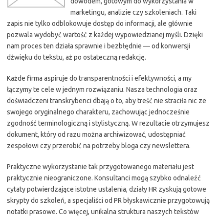
dowodem, gotowym do wykorzystania w
marketingu, analizie czy szkoleniach. Taki
zapis nie tylko odblokowuje dostęp do informacji, ale głównie
pozwala wydobyć wartość z każdej wypowiedzianej myśli. Dzięki
nam proces ten działa sprawnie i bezbłędnie — od konwersji
dźwięku do tekstu, aż po ostateczną redakcję.
Każde firma aspiruje do transparentności i efektywności, a my
łączymy te cele w jednym rozwiązaniu. Nasza technologia oraz
doświadczeni transkrybenci dbają o to, aby treść nie straciła nic ze
swojego oryginalnego charakteru, zachowując jednocześnie
zgodność terminologiczną i stylistyczną. W rezultacie otrzymujesz
dokument, który od razu można archiwizować, udostępniać
zespołowi czy przerobić na potrzeby bloga czy newslettera.
Praktyczne wykorzystanie tak przygotowanego materiału jest
praktycznie nieograniczone. Konsultanci mogą szybko odnaleźć
cytaty potwierdzające istotne ustalenia, działy HR zyskują gotowe
skrypty do szkoleń, a specjaliści od PR błyskawicznie przygotowują
notatki prasowe. Co więcej, unikalna struktura naszych tekstów