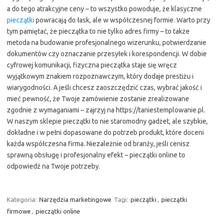
a do tego atrakcyjne ceny – to wszystko powoduje, że klasyczne
pieczątki
powracają do łask, ale w współczesnej formie. Warto przy
tym pamiętać, że pieczątka to nie tylko adres firmy – to także
metoda na budowanie profesjonalnego wizerunku, potwierdzanie
dokumentów czy oznaczanie przesyłek i korespondencji. W dobie
cyfrowej komunikacji, fizyczna pieczątka staje się wręcz
wyjątkowym znakiem rozpoznawczym, który dodaje prestiżu i
wiarygodności. A jeśli chcesz zaoszczędzić czas, wybrać jakość i
mieć pewność, że Twoje zamówienie zostanie zrealizowane
zgodnie z wymaganiami – zajrzyj na https://taniestemplowanie.pl.
W naszym sklepie pieczątki to nie staromodny gadżet, ale szybkie,
dokładne i w pełni dopasowane do potrzeb produkt, które doceni
każda współczesna firma. Niezależnie od branży, jeśli cenisz
sprawną obsługę i profesjonalny efekt – pieczątki online to
odpowiedź na Twoje potrzeby.
Kategoria:
Narzędzia marketingowe
Tagi:
pieczątki
,
pieczątki
firmowe
,
pieczątki online