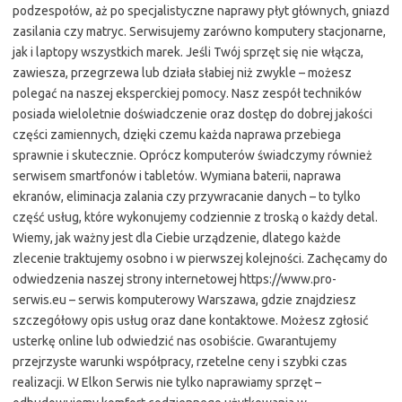
podzespołów, aż po specjalistyczne naprawy płyt głównych, gniazd
zasilania czy matryc. Serwisujemy zarówno komputery stacjonarne,
jak i laptopy wszystkich marek. Jeśli Twój sprzęt się nie włącza,
zawiesza, przegrzewa lub działa słabiej niż zwykle – możesz
polegać na naszej eksperckiej pomocy. Nasz zespół techników
posiada wieloletnie doświadczenie oraz dostęp do dobrej jakości
części zamiennych, dzięki czemu każda naprawa przebiega
sprawnie i skutecznie. Oprócz komputerów świadczymy również
serwisem smartfonów i tabletów. Wymiana baterii, naprawa
ekranów, eliminacja zalania czy przywracanie danych – to tylko
część usług, które wykonujemy codziennie z troską o każdy detal.
Wiemy, jak ważny jest dla Ciebie urządzenie, dlatego każde
zlecenie traktujemy osobno i w pierwszej kolejności. Zachęcamy do
odwiedzenia naszej strony internetowej https://www.pro-
serwis.eu – serwis komputerowy Warszawa, gdzie znajdziesz
szczegółowy opis usług oraz dane kontaktowe. Możesz zgłosić
usterkę online lub odwiedzić nas osobiście. Gwarantujemy
przejrzyste warunki współpracy, rzetelne ceny i szybki czas
realizacji. W Elkon Serwis nie tylko naprawiamy sprzęt –