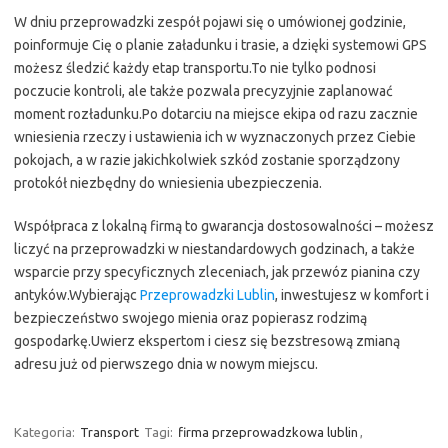
W dniu przeprowadzki zespół pojawi się o umówionej godzinie,
poinformuje Cię o planie załadunku i trasie, a dzięki systemowi GPS
możesz śledzić każdy etap transportu.To nie tylko podnosi
poczucie kontroli, ale także pozwala precyzyjnie zaplanować
moment rozładunku.Po dotarciu na miejsce ekipa od razu zacznie
wniesienia rzeczy i ustawienia ich w wyznaczonych przez Ciebie
pokojach, a w razie jakichkolwiek szkód zostanie sporządzony
protokół niezbędny do wniesienia ubezpieczenia.
Współpraca z lokalną firmą to gwarancja dostosowalności – możesz
liczyć na przeprowadzki w niestandardowych godzinach, a także
wsparcie przy specyficznych zleceniach, jak przewóz pianina czy
antyków.Wybierając
Przeprowadzki Lublin
, inwestujesz w komfort i
bezpieczeństwo swojego mienia oraz popierasz rodzimą
gospodarkę.Uwierz ekspertom i ciesz się bezstresową zmianą
adresu już od pierwszego dnia w nowym miejscu.
Kategoria:
Transport
Tagi:
firma przeprowadzkowa lublin
,