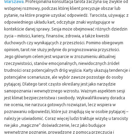
Warszawa
. Profesjonalna konsultacja tarota zaczyna się zwykle od
wstępnej rozmowy, podczas której klient precyzuje obszar lub
pytanie, na które pragnie uzyskać odpowiedź. Tarocista, używając z
odpowiedniego układu kart, odczytuje znaki występujące w
kontekście danej sprawy. Sesja może obejmować różnych dziedzin
życia – miłości, kariery, finansów, zdrowia, a także kwestii
duchowych czy wynikających z przeszłości. Pomimo obiegowym
opiniom, tarot nie służy jedynie do prognozowania przyszłości.
Jego głównym celem jest wsparcie w zrozumieniu aktualnej
rzeczywistości, stanów emocjonalnych, niewidocznych źródeł
trudności oraz potencjalnych dróg wyjścia. Karty ukazują tendencje i
potencjalne scenariusze, ale wybór zawsze pozostaje do osoby
pytającej. Dlatego tarot często określany jest jako narzędzie
samopoznania i wewnętrznego wzrostu. Ważnym aspektem sesji
jest klimat bezpieczeństwa i swobody. Wykwalifikowany doradca
nie ocenia, nie narzuca gotowych rozwiązań, lecz wspiera w
poznawaniu odpowiedzi, które już znajdują się w osobie pytającej –
należy je uświadomić. Coraz więcej ludzi traktuje wizytę u tarocisty
nie jako „magiczne” doświadczenie, lecz jako budujące
wewnętrzne poznanie, prowadzone z pomocą przeczucia i