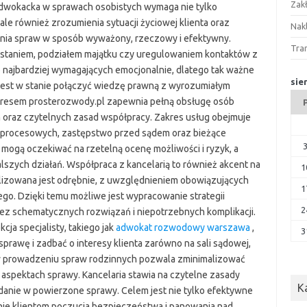
Zak
dwokacka w sprawach osobistych wymaga nie tylko
ale również zrozumienia sytuacji życiowej klienta oraz
Nakl
nia spraw w sposób wyważony, rzeczowy i efektywny.
Tra
staniem, podziałem majątku czy uregulowaniem kontaktów z
do najbardziej wymagających emocjonalnie, dlatego tak ważne
sie
jest w stanie połączyć wiedzę prawną z wyrozumiałym
adresem prosterozwody.pl zapewnia pełną obsługę osób
oraz czytelnych zasad współpracy. Zakres usług obejmuje
sm procesowych, zastępstwo przed sądem oraz bieżące
 mogą oczekiwać na rzetelną ocenę możliwości i ryzyk, a
szych działań. Współpraca z kancelarią to również akcent na
1
alizowana jest odrębnie, z uwzględnieniem obowiązujących
1
o. Dzięki temu możliwe jest wypracowanie strategii
2
z schematycznych rozwiązań i niepotrzebnych komplikacji.
ja specjalisty, takiego jak
adwokat rozwodowy warszawa
,
3
sprawę i zadbać o interesy klienta zarówno na sali sądowej,
w prowadzeniu spraw rodzinnych pozwala zminimalizować
 aspektach sprawy. Kancelaria stawia na czytelne zasady
K
danie w powierzone sprawy. Celem jest nie tylko efektywne
ie klientom poczucia bezpieczeństwa i panowania nad