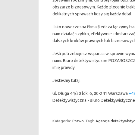
sprawami rodzinnymi, kontrolą lojalności, u
obszarze biznesowym. Każde zlecenie trakt
delikatnych sprawach liczy się każdy detal.
Jako nowoczesna firma śledcza łączymy tra
nam działać szybko, efektywnie i dostarcz
dalszych kroków prawnych lub biznesowych
Jeśli potrzebujesz wsparcia w sprawie wymaga
nami. Biuro detektywistyczne POZAROSZCZYK 
imię prawdy.
Jesteśmy tutaj:
ul. Długa 44/50 lok. 6, 00-241 Warszawa
+4
Detektywistyczna - Biuro Detektywistyczn
Kategoria:
Prawo
Tagi:
Agencja detektywisty