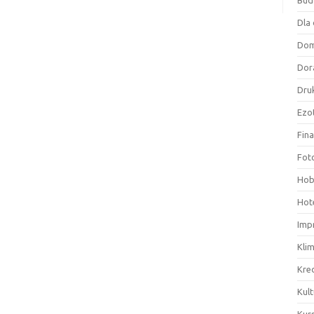
Bud
Dla 
Do
Dor
Druk
Ezo
Fin
Fot
Hob
Hote
Imp
Kli
Kre
Kult