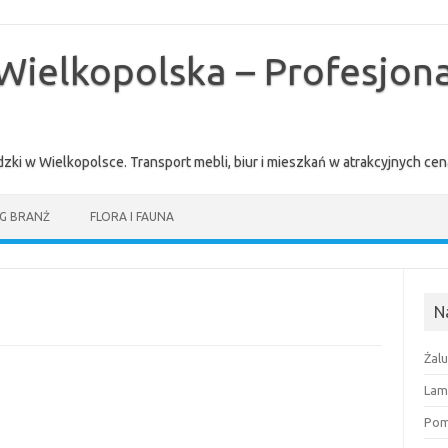
Wielkopolska – Profesjona
zki w Wielkopolsce. Transport mebli, biur i mieszkań w atrakcyjnych 
G BRANŻ
FLORA I FAUNA
N
Żal
Lam
Pomi