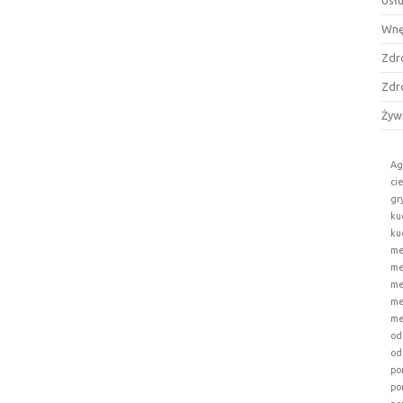
Usł
Wnę
Zdr
Zdr
Żyw
Ag
ci
gr
ku
ku
me
me
me
me
me
od
od
po
po