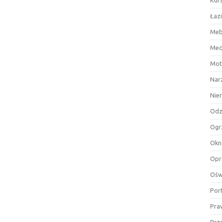
Kurs
Łaz
Meb
Med
Mot
Nar
Nie
Odz
Ogr
Okn
Opr
Ośw
Por
Pra