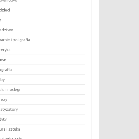
ownictwo
dzieci
m
adztwo
arnie i poligrafia
teryka
anse
ografia
by
le i noclegi
rezy
matyzatory
dyty
ura i sztuka