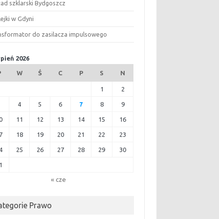
ład szklarski Bydgoszcz
ejki w Gdyni
nsformator do zasilacza impulsowego
rpień 2026
P
W
Ś
C
P
S
N
1
2
3
4
5
6
7
8
9
0
11
12
13
14
15
16
7
18
19
20
21
22
23
4
25
26
27
28
29
30
1
« cze
ategorie Prawo