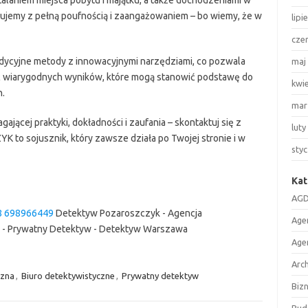
stalaniem miejsca pobytu i majątku, a także dochodzeniami w
ujemy z pełną poufnością i zaangażowaniem – bo wiemy, że w
lipi
cze
dycyjne metody z innowacyjnymi narzędziami, co pozwala
maj
ać wiarygodnych wyników, które mogą stanowić podstawę do
kwi
.
mar
jącej praktyki, dokładności i zaufania – skontaktuj się z
luty
to sojusznik, który zawsze działa po Twojej stronie i w
sty
Kat
AGD
8 698966449
Detektyw Pozaroszczyk - Agencja
Age
e - Prywatny Detektyw - Detektyw Warszawa
Age
Arc
czna
,
Biuro detektywistyczne
,
Prywatny detektyw
Biz