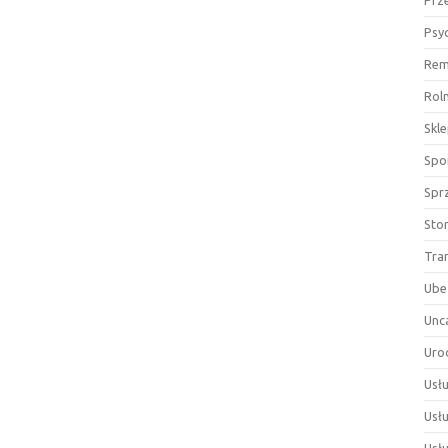
Prz
Psy
Rem
Rol
Skl
Spor
Spr
Sto
Tra
Ube
Unc
Uro
Usłu
Usł