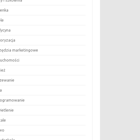
y i szkolenia
ienka
le
ycyna
oryzacja
zędzia marketingowe
ruchomości
ież
zewanie
a
ogramowanie
ietlenie
tale
wo