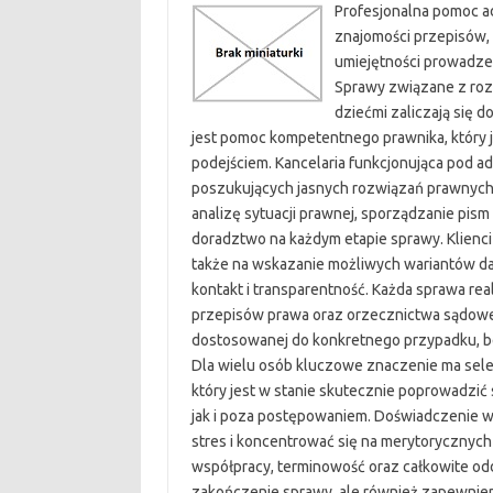
Profesjonalna pomoc a
znajomości przepisów, 
umiejętności prowadze
Sprawy związane z roz
dziećmi zaliczają się 
jest pomoc kompetentnego prawnika, który 
podejściem. Kancelaria funkcjonująca pod 
poszukujących jasnych rozwiązań prawnych 
analizę sytuacji prawnej, sporządzanie pi
doradztwo na każdym etapie sprawy. Klienci
także na wskazanie możliwych wariantów dal
kontakt i transparentność. Każda sprawa re
przepisów prawa oraz orzecznictwa sądoweg
dostosowanej do konkretnego przypadku, be
Dla wielu osób kluczowe znaczenie ma selekc
który jest w stanie skutecznie poprowadzić 
jak i poza postępowaniem. Doświadczenie 
stres i koncentrować się na merytorycznych
współpracy, terminowość oraz całkowite od
zakończenie sprawy, ale również zapewnien