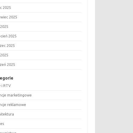
ec 2025
rwiec 2025
 2025
ecień 2025
zec 2025
 2025
czeń 2025
egorie
 i RTV
ncje marketingowe
ncje reklamowe
hitektura
nes