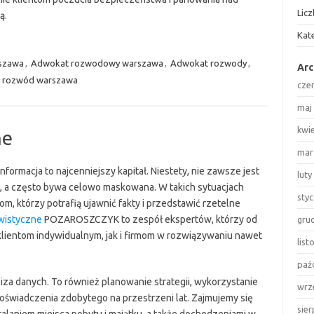
Lic
ą.
Kat
szawa
,
Adwokat rozwodowy warszawa
,
Adwokat rozwody
,
Ar
 rozwód warszawa
cze
maj
kwi
ne
mar
nformacja to najcenniejszy kapitał. Niestety, nie zawsze jest
luty
a, a często bywa celowo maskowana. W takich sytuacjach
sty
om, którzy potrafią ujawnić fakty i przedstawić rzetelne
wistyczne
POZAROSZCZYK to zespół ekspertów, którzy od
gru
klientom indywidualnym, jak i firmom w rozwiązywaniu nawet
lis
paź
liza danych. To również planowanie strategii, wykorzystanie
wrz
świadczenia zdobytego na przestrzeni lat. Zajmujemy się
sie