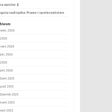
zba wpisów:
2
egoria nadrzędna:
Prawo i społeczeństwo
chiwum
rwiec 2026
 2026
ecień 2026
zec 2026
 2026
czeń 2026
dzień 2025
topad 2025
dziernik 2025
esień 2025
rpień 2025