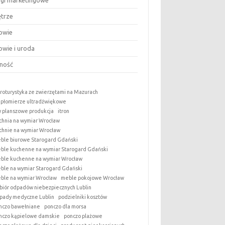
ugi marketingowe
trze
owie
owie i uroda
ność
roturystyka ze zwierzętami na Mazurach
epłomierze ultradźwiękowe
y planszowe produkcja
itron
chnia na wymiar Wrocław
chnie na wymiar Wrocław
ble biurowe Starogard Gdański
ble kuchenne na wymiar Starogard Gdański
ble kuchenne na wymiar Wrocław
ble na wymiar Starogard Gdański
ble na wymiar Wrocław
meble pokojowe Wrocław
biór odpadów niebezpiecznych Lublin
pady medyczne Lublin
podzielniki kosztów
nczo bawełniane
ponczo dla morsa
nczo kąpielowe damskie
ponczo plażowe