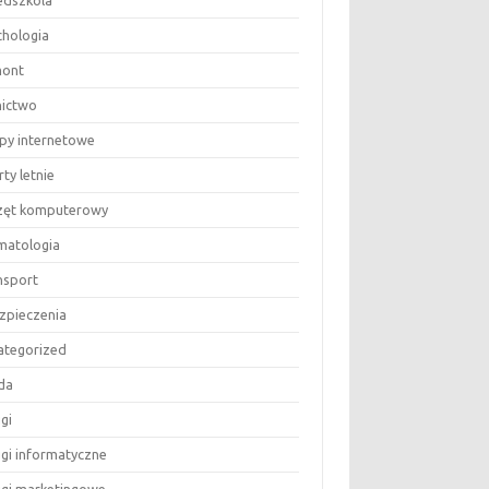
edszkola
chologia
ont
nictwo
epy internetowe
ty letnie
zęt komputerowy
matologia
nsport
zpieczenia
ategorized
da
gi
ugi informatyczne