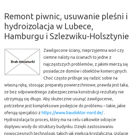
Remont piwnic, usuwanie pleśni i
hydroizolacja w Lubece,
Hamburgu i Szlezwiku-Holsztynie
Zawilgocone ściany, nieprzyjemna woń czy
ciemne naloty na ścianach to jedne z
najczęstszych problemów, z jakimi mierzą się
posiadacze domów i obiektów komercyjnych.
Choć często próbuje się radzić sobie na
własną rękę, stosując preparaty powierzchniowe, prawda jest taka,
że bez odpowiedniego zabezpieczenia konstrukcji rezultaty nie
utrzymują się długo. Aby skutecznie usunąć zawilgocenie,
potrzebne jest kompleksowe podejście do problemu – takie, jakie
oferują specjaliści z
https://www.baudoktor-nord.de/
.
Hydroizolacja to proces, który ma na celu całkowite odcięcie
dopływu wody do struktury budynku. Dzięki zastosowaniu
nowoczesnych technologii, takich jak iniekcja krystaliczna, izolacje