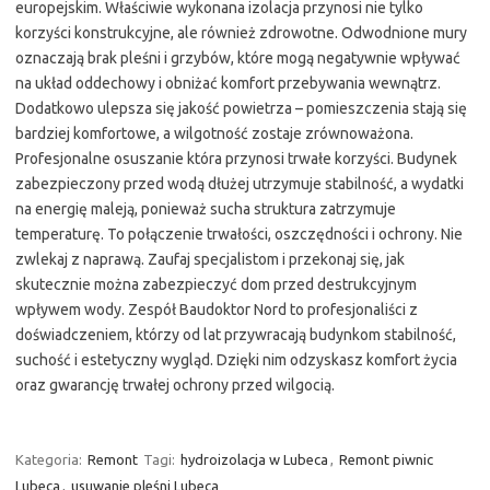
europejskim. Właściwie wykonana izolacja przynosi nie tylko
korzyści konstrukcyjne, ale również zdrowotne. Odwodnione mury
oznaczają brak pleśni i grzybów, które mogą negatywnie wpływać
na układ oddechowy i obniżać komfort przebywania wewnątrz.
Dodatkowo ulepsza się jakość powietrza – pomieszczenia stają się
bardziej komfortowe, a wilgotność zostaje zrównoważona.
Profesjonalne osuszanie która przynosi trwałe korzyści. Budynek
zabezpieczony przed wodą dłużej utrzymuje stabilność, a wydatki
na energię maleją, ponieważ sucha struktura zatrzymuje
temperaturę. To połączenie trwałości, oszczędności i ochrony. Nie
zwlekaj z naprawą. Zaufaj specjalistom i przekonaj się, jak
skutecznie można zabezpieczyć dom przed destrukcyjnym
wpływem wody. Zespół Baudoktor Nord to profesjonaliści z
doświadczeniem, którzy od lat przywracają budynkom stabilność,
suchość i estetyczny wygląd. Dzięki nim odzyskasz komfort życia
oraz gwarancję trwałej ochrony przed wilgocią.
Kategoria:
Remont
Tagi:
hydroizolacja w Lubeca
,
Remont piwnic
Lubeca
,
usuwanie pleśni Lubeca