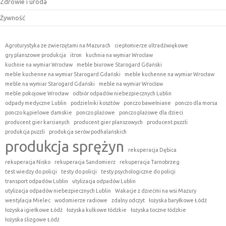
Zdrowie i uroda
Żywność
Agroturystyka ze zwierzętami na Mazurach
ciepłomierze ultradźwiękowe
gry planszowe produkcja
itron
kuchnia na wymiar Wrocław
kuchnie na wymiar Wrocław
meble biurowe Starogard Gdański
meble kuchenne na wymiar Starogard Gdański
meble kuchenne na wymiar Wrocław
meble na wymiar Starogard Gdański
meble na wymiar Wrocław
meble pokojowe Wrocław
odbiór odpadów niebezpiecznych Lublin
odpady medyczne Lublin
podzielniki kosztów
ponczo bawełniane
ponczo dla morsa
ponczo kąpielowe damskie
ponczo plażowe
ponczo plażowe dla dzieci
producent gier karcianych
producent gier planszowych
producent puzzli
produkcja puzzli
produkcja serów podhalańskich
produkcja sprężyn
rekuperacja Dębica
rekuperacja Nisko
rekuperacja Sandomierz
rekuperacja Tarnobrzeg
test wiedzy do policji
testy do policji
testy psychologiczne do policji
transport odpadów Lublin
utylizacja odpadów Lublin
utylizacja odpadów niebezpiecznych Lublin
Wakacje z dziećmi na wsi Mazury
wentylacja Mielec
wodomierze radiowe
zdalny odczyt
łożyska baryłkowe Łódź
łożyska igiełkowe Łódź
łożyska kulkowe łódzkie
łożyska toczne łódzkie
łożyska ślizgowe Łódź