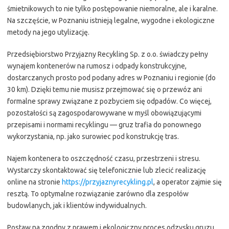
śmietnikowych to nie tylko postępowanie niemoralne, ale i karalne.
Na szczęście, w Poznaniu istnieją legalne, wygodne i ekologiczne
metody na jego utylizację.
Przedsiębiorstwo Przyjazny Recykling Sp. z o.o. świadczy pełny
wynajem kontenerów na rumosz i odpady konstrukcyjne,
dostarczanych prosto pod podany adres w Poznaniu i regionie (do
30 km). Dzięki temu nie musisz przejmować się o przewóz ani
formalne sprawy związane z pozbyciem się odpadów. Co więcej,
pozostałości są zagospodarowywane w myśl obowiązującymi
przepisami i normami recyklingu — gruz trafia do ponownego
wykorzystania, np. jako surowiec pod konstrukcję tras.
Najem kontenera to oszczędność czasu, przestrzeni i stresu.
Wystarczy skontaktować się telefonicznie lub zlecić realizację
online na stronie
https://przyjaznyrecykling.pl
, a operator zajmie się
resztą. To optymalne rozwiązanie zarówno dla zespołów
budowlanych, jak i klientów indywidualnych.
Postaw na zgodny z prawem i ekologiczny proces odzysku gruzu.