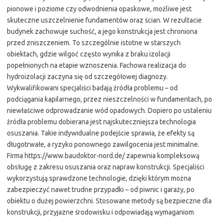
pionowe i poziome czy odwodnienia opaskowe, możliwe jest
skuteczne uszczelnienie fundamentów oraz ścian. W rezultacie
budynek zachowuje suchość, a jego konstrukcja jest chroniona
przed zniszczeniem. To szczególnie istotne w starszych
obiektach, gdzie wilgoć często wynika z braku izolacji
popełnionych na etapie wznoszenia. Fachowa realizacja do
hydroizolacji zaczyna się od szczegółowej diagnozy.
Wykwalifikowani specjaliści badają źródła problemu – od
podciągania kapilarnego, przez nieszczelności w fundamentach, po
niewłaściwe odprowadzanie wód opadowych. Dopiero po ustaleniu
źródła problemu dobierana jest najskuteczniejsza technologia
osuszania. Takie indywidualne podejście sprawia, że efekty są
długotrwałe, a ryzyko ponownego zawilgocenia jest minimalne.
Firma https://www.baudoktor-nord.de/ zapewnia kompleksową
obsługę z zakresu osuszania oraz napraw konstrukcji. Specjaliści
wykorzystują sprawdzone technologie, dzięki którym można
zabezpieczyć nawet trudne przypadki – od piwnic i garaży, po
obiektu o dużej powierzchni. Stosowane metody są bezpieczne dla
konstrukcji, przyjazne środowisku i odpowiadają wymaganiom