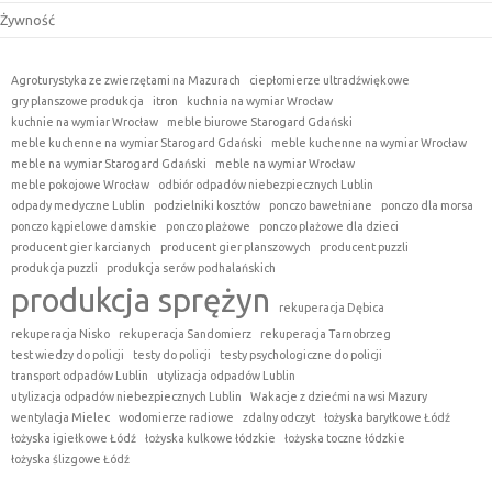
Żywność
Agroturystyka ze zwierzętami na Mazurach
ciepłomierze ultradźwiękowe
gry planszowe produkcja
itron
kuchnia na wymiar Wrocław
kuchnie na wymiar Wrocław
meble biurowe Starogard Gdański
meble kuchenne na wymiar Starogard Gdański
meble kuchenne na wymiar Wrocław
meble na wymiar Starogard Gdański
meble na wymiar Wrocław
meble pokojowe Wrocław
odbiór odpadów niebezpiecznych Lublin
odpady medyczne Lublin
podzielniki kosztów
ponczo bawełniane
ponczo dla morsa
ponczo kąpielowe damskie
ponczo plażowe
ponczo plażowe dla dzieci
producent gier karcianych
producent gier planszowych
producent puzzli
produkcja puzzli
produkcja serów podhalańskich
produkcja sprężyn
rekuperacja Dębica
rekuperacja Nisko
rekuperacja Sandomierz
rekuperacja Tarnobrzeg
test wiedzy do policji
testy do policji
testy psychologiczne do policji
transport odpadów Lublin
utylizacja odpadów Lublin
utylizacja odpadów niebezpiecznych Lublin
Wakacje z dziećmi na wsi Mazury
wentylacja Mielec
wodomierze radiowe
zdalny odczyt
łożyska baryłkowe Łódź
łożyska igiełkowe Łódź
łożyska kulkowe łódzkie
łożyska toczne łódzkie
łożyska ślizgowe Łódź