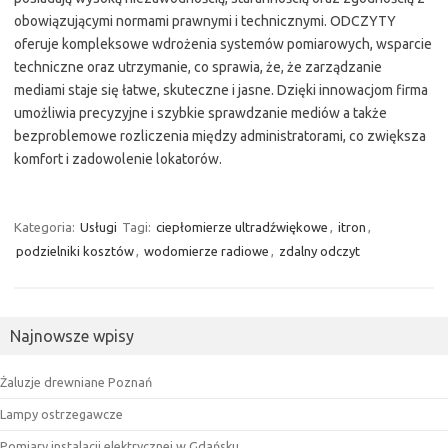
obowiązującymi normami prawnymi i technicznymi. ODCZYTY
oferuje kompleksowe wdrożenia systemów pomiarowych, wsparcie
techniczne oraz utrzymanie, co sprawia, że, że zarządzanie
mediami staje się łatwe, skuteczne i jasne. Dzięki innowacjom firma
umożliwia precyzyjne i szybkie sprawdzanie mediów a także
bezproblemowe rozliczenia między administratorami, co zwiększa
komfort i zadowolenie lokatorów.
Kategoria:
Usługi
Tagi:
ciepłomierze ultradźwiękowe
,
itron
,
podzielniki kosztów
,
wodomierze radiowe
,
zdalny odczyt
Najnowsze wpisy
Żaluzje drewniane Poznań
Lampy ostrzegawcze
Pomiary instalacji elektrycznej w Gdańsku