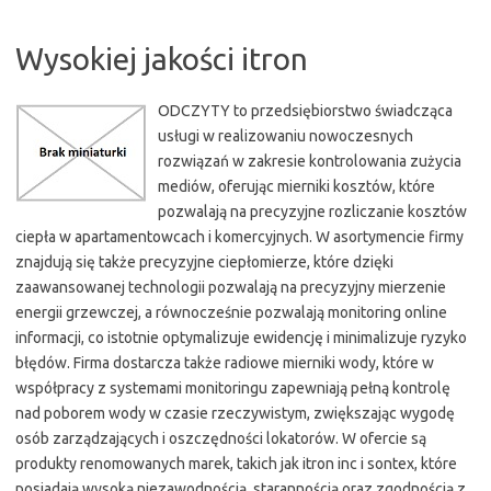
Wysokiej jakości itron
ODCZYTY to przedsiębiorstwo świadcząca
usługi w realizowaniu nowoczesnych
rozwiązań w zakresie kontrolowania zużycia
mediów, oferując mierniki kosztów, które
pozwalają na precyzyjne rozliczanie kosztów
ciepła w apartamentowcach i komercyjnych. W asortymencie firmy
znajdują się także precyzyjne ciepłomierze, które dzięki
zaawansowanej technologii pozwalają na precyzyjny mierzenie
energii grzewczej, a równocześnie pozwalają monitoring online
informacji, co istotnie optymalizuje ewidencję i minimalizuje ryzyko
błędów. Firma dostarcza także radiowe mierniki wody, które w
współpracy z systemami monitoringu zapewniają pełną kontrolę
nad poborem wody w czasie rzeczywistym, zwiększając wygodę
osób zarządzających i oszczędności lokatorów. W ofercie są
produkty renomowanych marek, takich jak itron inc i sontex, które
posiadają wysoką niezawodnością, starannością oraz zgodnością z