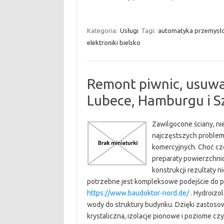
Kategoria:
Usługi
Tagi:
automatyka przemysło
elektroniki bielsko
Remont piwnic, usuwan
Lubece, Hamburgu i S
Zawilgocone ściany, ni
najczęstszych problemó
komercyjnych. Choć czę
preparaty powierzchni
konstrukcji rezultaty n
potrzebne jest kompleksowe podejście do prob
https://www.baudoktor-nord.de/
. Hydroizol
wody do struktury budynku. Dzięki zastosow
krystaliczna, izolacje pionowe i poziome c