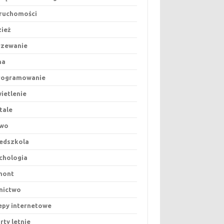
ruchomości
ież
rzewanie
na
rogramowanie
ietlenie
tale
awo
edszkola
chologia
mont
nictwo
epy internetowe
rty letnie