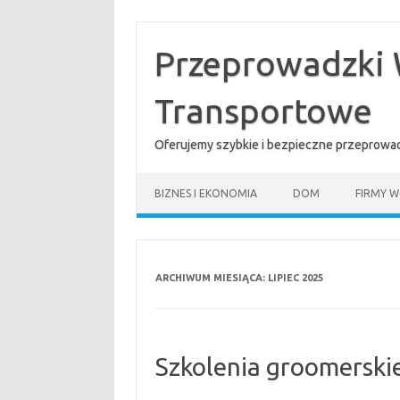
Przejdź
do
treści
Przeprowadzki 
Transportowe
Oferujemy szybkie i bezpieczne przeprowad
BIZNES I EKONOMIA
DOM
FIRMY W
ARCHIWUM MIESIĄCA:
LIPIEC 2025
Szkolenia groomerski