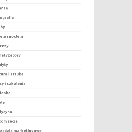
anse
ografia
bby
ele i noclegi
rezy
matyzatory
dyty
tura i sztuka
sy i szkolenia
ienka
ble
dycyna
oryzacja
zędzia marketingowe