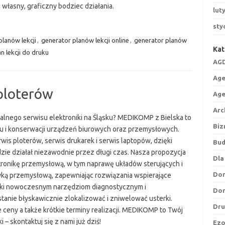
j własny, graficzny bodziec działania.
lut
sty
planów lekcji
,
generator planów lekcji online
,
generator planów
Kat
an lekcji do druku
AGD
Age
 ploterów
Age
Arc
alnego serwisu elektroniki na Śląsku? MEDIKOMP z Bielska to
Biz
u i konserwacji urządzeń biurowych oraz przemysłowych.
wis ploterów, serwis drukarek i serwis laptopów, dzięki
Bu
ie działał niezawodnie przez długi czas. Nasza propozycja
Dla
tronikę przemysłową, w tym naprawę układów sterujących i
Do
yką przemysłową, zapewniając rozwiązania wspierające
ęki nowoczesnym narzędziom diagnostycznym i
Do
anie błyskawicznie zlokalizować i zniwelować usterki.
Dru
ceny a także krótkie terminy realizacji. MEDIKOMP to Twój
– skontaktuj się z nami już dziś!
Ezo