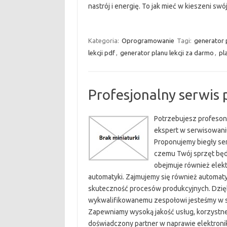
nastrój i energię. To jak mieć w kieszeni swó
Kategoria:
Oprogramowanie
Tagi:
generator 
lekcji pdf
,
generator planu lekcji za darmo
,
pl
Profesjonalny serwis
Potrzebujesz profeson
ekspert w serwisowani
Proponujemy biegły ser
czemu Twój sprzęt będz
obejmuje również elek
automatyki. Zajmujemy się również automat
skuteczność procesów produkcyjnych. Dzi
wykwalifikowanemu zespołowi jesteśmy w st
Zapewniamy wysoką jakość usług, korzystne 
doświadczony partner w naprawie elektroniki 