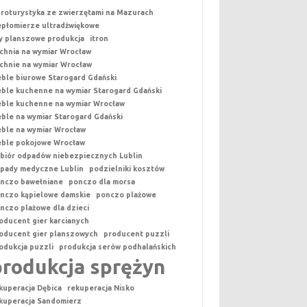
roturystyka ze zwierzętami na Mazurach
epłomierze ultradźwiękowe
y planszowe produkcja
itron
chnia na wymiar Wrocław
chnie na wymiar Wrocław
ble biurowe Starogard Gdański
ble kuchenne na wymiar Starogard Gdański
ble kuchenne na wymiar Wrocław
ble na wymiar Starogard Gdański
ble na wymiar Wrocław
ble pokojowe Wrocław
biór odpadów niebezpiecznych Lublin
pady medyczne Lublin
podzielniki kosztów
nczo bawełniane
ponczo dla morsa
nczo kąpielowe damskie
ponczo plażowe
nczo plażowe dla dzieci
oducent gier karcianych
oducent gier planszowych
producent puzzli
odukcja puzzli
produkcja serów podhalańskich
produkcja sprężyn
kuperacja Dębica
rekuperacja Nisko
kuperacja Sandomierz