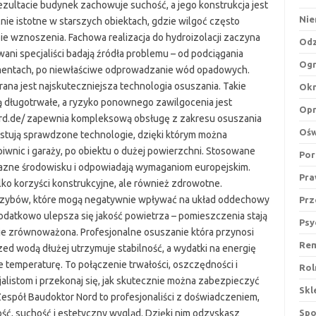
zultacie budynek zachowuje suchość, a jego konstrukcja jest
Nie
ie istotne w starszych obiektach, gdzie wilgoć często
pie wznoszenia. Fachowa realizacja do hydroizolacji zaczyna
Odz
ani specjaliści badają źródła problemu – od podciągania
Og
amentach, po niewłaściwe odprowadzanie wód opadowych.
ana jest najskuteczniejsza technologia osuszania. Takie
Ok
są długotrwałe, a ryzyko ponownego zawilgocenia jest
Op
ord.de/ zapewnia kompleksową obsługę z zakresu osuszania
Ośw
zystują sprawdzone technologie, dzięki którym można
iwnic i garaży, po obiektu o dużej powierzchni. Stosowane
Por
yjazne środowisku i odpowiadają wymaganiom europejskim.
Pr
lko korzyści konstrukcyjne, ale również zdrowotne.
grzybów, które mogą negatywnie wpływać na układ oddechowy
Prz
odatkowo ulepsza się jakość powietrza – pomieszczenia stają
Psy
aje zrównoważona. Profesjonalne osuszanie która przynosi
Re
ed wodą dłużej utrzymuje stabilność, a wydatki na energię
 temperaturę. To połączenie trwałości, oszczędności i
Rol
jalistom i przekonaj się, jak skutecznie można zabezpieczyć
Skl
pół Baudoktor Nord to profesjonaliści z doświadczeniem,
ość, suchość i estetyczny wygląd. Dzięki nim odzyskasz
Spo