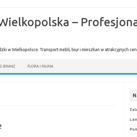
Wielkopolska – Profesjona
zki w Wielkopolsce. Transport mebli, biur i mieszkań w atrakcyjnych 
G BRANŻ
FLORA I FAUNA
N
Żal
Lam
e
Pom