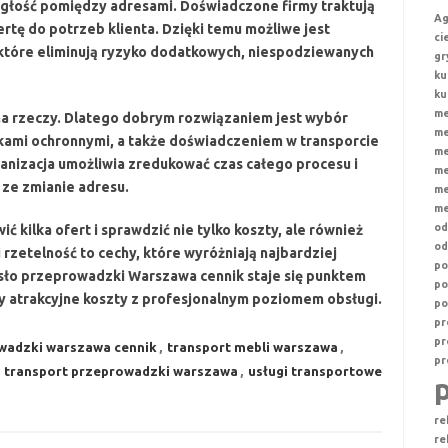
egłość pomiędzy adresami. Doświadczone firmy traktują
Ag
tę do potrzeb klienta. Dzięki temu możliwe jest
ci
 które eliminują ryzyko dodatkowych, niespodziewanych
gr
ku
ku
me
na rzeczy. Dlatego dobrym rozwiązaniem jest wybór
me
kami ochronnymi, a także doświadczeniem w transporcie
me
nizacja umożliwia zredukować czas całego procesu i
me
 ze zmianie adresu.
me
me
od
 kilka ofert i sprawdzić nie tylko koszty, ale również
od
i rzetelność to cechy, które wyróżniają najbardziej
po
sło
przeprowadzki Warszawa cennik
staje się punktem
po
czy atrakcyjne koszty z profesjonalnym poziomem obsługi.
po
pr
pr
wadzki warszawa cennik
,
transport mebli warszawa
,
pr
,
transport przeprowadzki warszawa
,
usługi transportowe
re
re