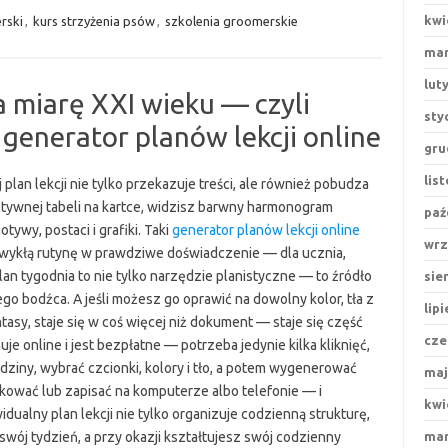
kwi
rski
,
kurs strzyżenia psów
,
szkolenia groomerskie
mar
lut
 miarę XXI wieku — czyli
sty
 generator planów lekcji online
gru
lis
plan lekcji nie tylko przekazuje treści, ale również pobudza
tywnej tabeli na kartce, widzisz barwny harmonogram
paź
otywy, postaci i grafiki. Taki
generator planów lekcji online
wrz
wykłą rutynę w prawdziwe doświadczenie — dla ucznia,
Plan tygodnia to nie tylko narzędzie planistyczne — to źródło
sie
go bodźca. A jeśli możesz go oprawić na dowolny kolor, tła z
lip
asy, staje się w coś więcej niż dokument — staje się część
cze
je online i jest bezpłatne — potrzeba jedynie kilka kliknięć,
ziny, wybrać czcionki, kolory i tło, a potem wygenerować
maj
kować lub zapisać na komputerze albo telefonie — i
kwi
idualny plan lekcji nie tylko organizuje codzienną strukturę,
wój tydzień, a przy okazji kształtujesz swój codzienny
mar