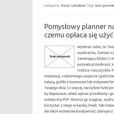
Kategoria:
Kursy i szkolenia
Tagi:
kurs groome
Pomysłowy planner na
czemu opłaca się użyć
Wyobraź sobie, że Twój 
wyobraźnię. Zamiast sz
zawierający bliskie Ci m
pozwala przeobrazić z
rodzica i nauczyciela. 
motywacji, codziennego wsparcia i graficzne
naturą, grafiki z kosmosem lub motywem fant
Twojego dnia. Co więcej, narzędzie funkcjonu
by dopasować układ, wpisać przedmioty i god
estetyczny PDF. Możesz go ściągnąć, wydru
korzystać z niego w każdej chwili. Taki indyw
ale także wzmacnia kreatywność: planujesz s