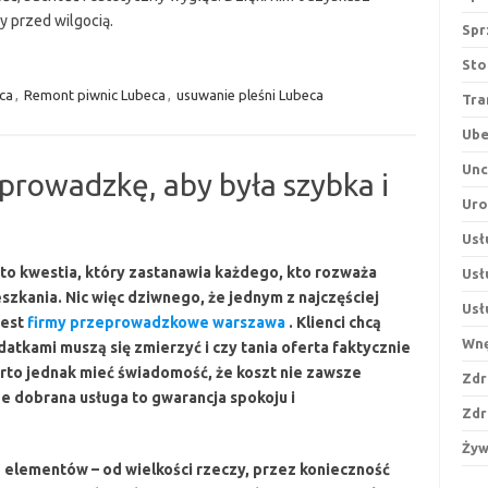
y przed wilgocią.
Spr
Sto
ca
,
Remont piwnic Lubeca
,
usuwanie pleśni Lubeca
Tra
Ube
Unc
prowadzkę, aby była szybka i
Ur
Usł
o kwestia, który zastanawia każdego, kto rozważa
Usł
szkania. Nic więc dziwnego, że jednym z najczęściej
Usł
jest
firmy przeprowadzkowe warszawa
. Klienci chcą
Wnę
datkami muszą się zmierzyć i czy tania oferta faktycznie
rto jednak mieć świadomość, że koszt nie zawsze
Zdr
e dobrana usługa to gwarancja spokoju i
Zdr
Żyw
 elementów – od wielkości rzeczy, przez konieczność