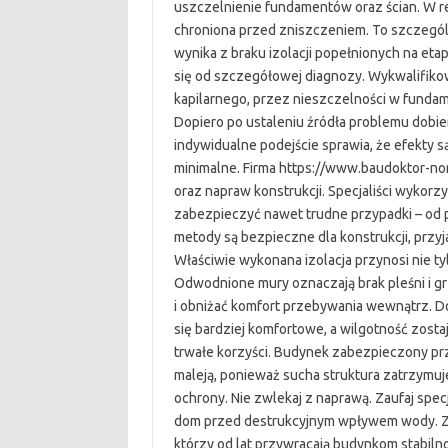
uszczelnienie fundamentów oraz ścian. W re
chroniona przed zniszczeniem. To szczególn
wynika z braku izolacji popełnionych na eta
się od szczegółowej diagnozy. Wykwalifikow
kapilarnego, przez nieszczelności w fund
Dopiero po ustaleniu źródła problemu dobier
indywidualne podejście sprawia, że efekty 
minimalne. Firma https://www.baudoktor-n
oraz napraw konstrukcji. Specjaliści wykor
zabezpieczyć nawet trudne przypadki – od p
metody są bezpieczne dla konstrukcji, prz
Właściwie wykonana izolacja przynosi nie ty
Odwodnione mury oznaczają brak pleśni i 
i obniżać komfort przebywania wewnątrz. D
się bardziej komfortowe, a wilgotność zost
trwałe korzyści. Budynek zabezpieczony prz
maleją, ponieważ sucha struktura zatrzymuje
ochrony. Nie zwlekaj z naprawą. Zaufaj spec
dom przed destrukcyjnym wpływem wody. Zes
którzy od lat przywracają budynkom stabiln