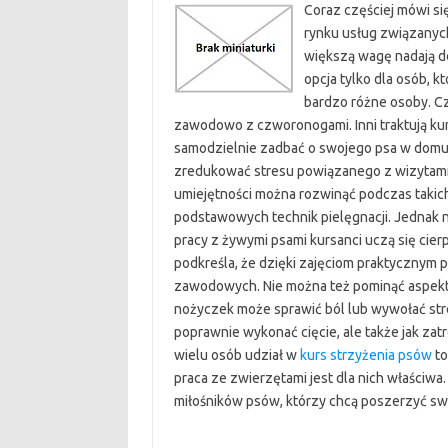
Coraz częściej mówi si
rynku usług związanych
większą wagę nadają do 
opcja tylko dla osób, k
bardzo różne osoby. Cz
zawodowo z czworonogami. Inni traktują kur
samodzielnie zadbać o swojego psa w domu.
zredukować stresu powiązanego z wizytami w
umiejętności można rozwinąć podczas takich 
podstawowych technik pielęgnacji. Jednak n
pracy z żywymi psami kursanci uczą się cierp
podkreśla, że dzięki zajęciom praktycznym pr
zawodowych. Nie można też pominąć aspek
nożyczek może sprawić ból lub wywołać stres
poprawnie wykonać cięcie, ale także jak zatr
wielu osób udział w
kurs strzyżenia psów
to
praca ze zwierzętami jest dla nich właściwa.
miłośników psów, którzy chcą poszerzyć sw