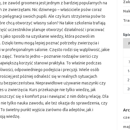
Zak
ę, że zawód groomera jest jednym z bardziej popularnych na
 ze zwierzętami. Nic dziwnego – właściciele psów coraz
Nak
pielęgnacji swoich pupili. Ale czy kurs strzyżenia psów to
Tra
tóre chcą otworzyć własny salon? Na takie szkolenia trafiają
ęść uczestników planuje otworzyć działalność i pracować
lip
s jako sposób na uzyskanie wiedzy, która pozwoli im
 Dzięki temu mogą lepiej poznać potrzeby zwierzęcia i
 profesjonalnym salonie. Często rodzi się wątpliwość, jakie
zajęć. Teoria to jedno – poznanie rodzajów sierści czy
ajwiększą korzyść stanowi praktyka. To właśnie podczas
liwości, odpowiedniego podejścia i precyzji. Wiele osób
1
ościej jest później odnaleźć się w realnych sytuacjach
2
tu bezpieczeństwa. Nieprawidłowe używanie maszynki czy
2
 u zwierzęcia. Kurs przekazuje nie tylko wiedzę, jak
oszczyć się o komfort psa i nawiązać z nim dobrą relację. Dla
 nie tylko nauka zawodu, ale też okazja do sprawdzenia, czy
 To świetny punkt wyjścia zarówno dla adeptów, jak i
Ar
oją wiedzę.
cze
maj