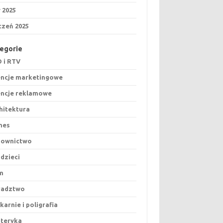
y 2025
czeń 2025
egorie
 i RTV
ncje marketingowe
ncje reklamowe
hitektura
nes
downictwo
 dzieci
m
radztwo
karnie i poligrafia
teryka