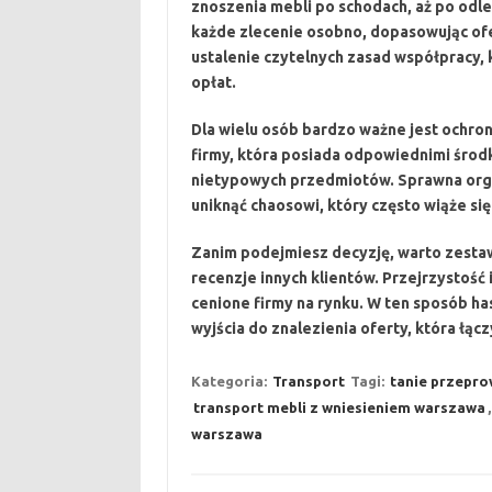
znoszenia mebli po schodach, aż po odl
każde zlecenie osobno, dopasowując ofer
ustalenie czytelnych zasad współpracy,
opłat.
Dla wielu osób bardzo ważne jest ochro
firmy, która posiada odpowiednimi środ
nietypowych przedmiotów. Sprawna orga
uniknąć chaosowi, który często wiąże się
Zanim podejmiesz decyzję, warto zestawić
recenzje innych klientów. Przejrzystość 
cenione firmy na rynku. W ten sposób ha
wyjścia do znalezienia oferty, która łą
Kategoria:
Transport
Tagi:
tanie przepro
transport mebli z wniesieniem warszawa
warszawa