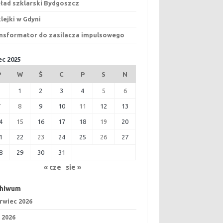
ład szklarski Bydgoszcz
lejki w Gdyni
nsformator do zasilacza impulsowego
iec 2025
P
W
Ś
C
P
S
N
1
2
3
4
5
6
7
8
9
10
11
12
13
4
15
16
17
18
19
20
1
22
23
24
25
26
27
8
29
30
31
« cze
sie »
chiwum
rwiec 2026
 2026