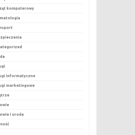
zęt komputerowy
matologia
nsport
zpieczenia
ategorized
oda
ugi
ugi informatyczne
ugi marketingowe
trze
owie
owie i uroda
ność