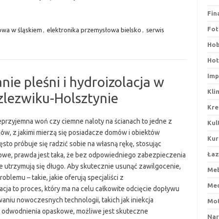
Fin
Fot
wa w śląskiem
,
elektronika przemysłowa bielsko
,
serwis
Ho
Hot
Imp
ie pleśni i hydroizolacja w
Kli
zlezwiku-Holsztynie
Kre
eprzyjemna woń czy ciemne naloty na ścianach to jedne z
Kul
w, z jakimi mierzą się posiadacze domów i obiektów
Kur
sto próbuje się radzić sobie na własną rękę, stosując
Łaz
owe, prawda jest taka, że bez odpowiedniego zabezpieczenia
ie utrzymują się długo. Aby skutecznie usunąć zawilgocenie,
Me
lemu – takie, jakie oferują specjaliści z
Me
acja to proces, który ma na celu całkowite odcięcie dopływu
aniu nowoczesnych technologii, takich jak iniekcja
Mot
zy odwodnienia opaskowe, możliwe jest skuteczne
Nar