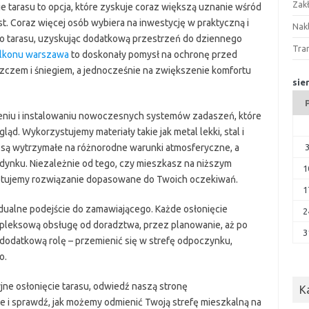
Zak
 tarasu to opcja, które zyskuje coraz większą uznanie wśród
st. Coraz więcej osób wybiera na inwestycję w praktyczną i
Nakl
o tarasu, uzyskując dodatkową przestrzeń do dziennego
Tra
alkonu warszawa
to doskonały pomysł na ochronę przed
zczem i śniegiem, a jednocześnie na zwiększenie komfortu
sie
niu i instalowaniu nowoczesnych systemów zadaszeń, które
ląd. Wykorzystujemy materiały takie jak metal lekki, stal i
 są wytrzymałe na różnorodne warunki atmosferyczne, a
udynku. Niezależnie od tego, czy mieszkasz na niższym
1
gotujemy rozwiązanie dopasowane do Twoich oczekiwań.
1
dualne podejście do zamawiającego. Każde osłonięcie
2
mpleksową obsługę od doradztwa, przez planowanie, aż po
3
dodatkową rolę – przemienić się w strefę odpoczynku,
o.
yjne osłonięcie tarasu, odwiedź naszą stronę
K
je i sprawdź, jak możemy odmienić Twoją strefę mieszkalną na