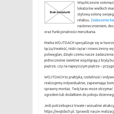
Współczesne osłonięcie
lokatorów wielkich mia
stylową osłonę swojeg
relaksu.
Zadaszenie b
nasłonecznieniem, des
oraz funkcjonalności mieszkania.
Marka WOJTDACH specjalizuje się w tworze
łączą trwałość, niski ciężar i nowoczesny wyg
poliwęglan, dzięki czemu nasze zadaszenia
jednocześnie świetnie współgrają z bryłą b
piętrze, czy na najwyższym piętrze – przy
WOJTDACH to praktyka, rzetelność i indywi
realizujemy indywidualnie, zapewniając ko
sprawny montaż. Twój taras może otrzymać 
ogrodem lub dodatkiem do pokoju dzienneg
Jeśli potrzebujesz trwałe i wizualnie atrakc
https://wojtdach.pl. Sprawdź nasze realizac