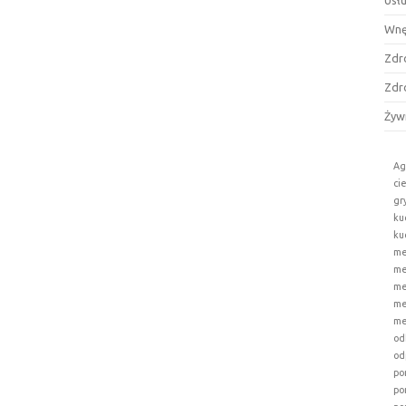
Usł
Wnę
Zdr
Zdr
Żyw
Ag
ci
gr
ku
ku
me
me
me
me
me
od
od
po
po