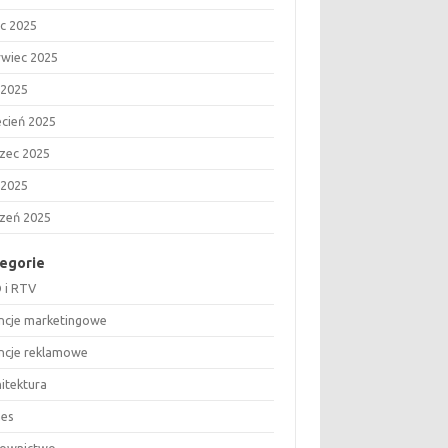
ec 2025
rwiec 2025
 2025
ecień 2025
zec 2025
 2025
czeń 2025
egorie
 i RTV
ncje marketingowe
ncje reklamowe
hitektura
nes