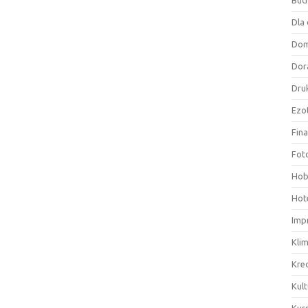
Bud
Dla 
Do
Dor
Druk
Ezo
Fin
Fot
Hob
Hote
Imp
Kli
Kre
Kult