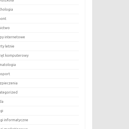
edszkola
chologia
ont
nictwo
epy internetowe
ty letnie
zęt komputerowy
matologia
nsport
zpieczenia
ategorized
da
gi
ugi informatyczne