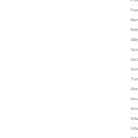
Prz
Psy
Rem
Rol
Skl
Spor
Spr
Sto
Tra
Ube
Unc
Uro
Usłu
Usł