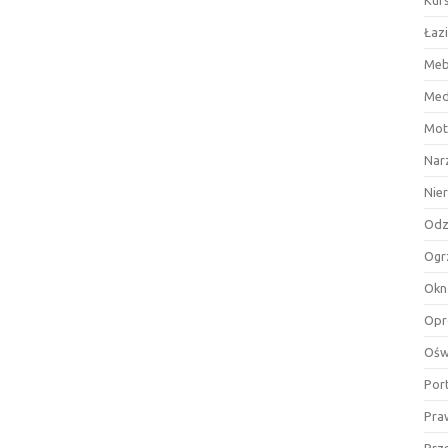
Kurs
Łaz
Meb
Med
Mot
Nar
Nie
Odz
Ogr
Okn
Opr
Ośw
Por
Pra