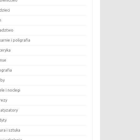
ownictwo
dzieci
m
adztwo
arnie i poligrafia
teryka
anse
ografia
by
le i noclegi
rezy
matyzatory
dyty
ura i sztuka