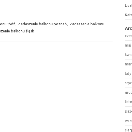
Lic
Kat
onu łódź
,
Zadaszenie balkonu poznań
,
Zadaszenie balkonu
Ar
zenie balkonu śląsk
cze
maj
kwi
mar
luty
sty
gru
lis
paź
wrz
sie