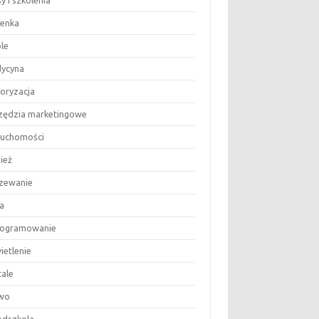
y i szkolenia
ienka
le
ycyna
oryzacja
zędzia marketingowe
ruchomości
ież
zewanie
a
ogramowanie
ietlenie
tale
wo