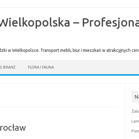
Wielkopolska – Profesjona
zki w Wielkopolsce. Transport mebli, biur i mieszkań w atrakcyjnych 
G BRANŻ
FLORA I FAUNA
N
Żal
Lam
wrocław
Pomi