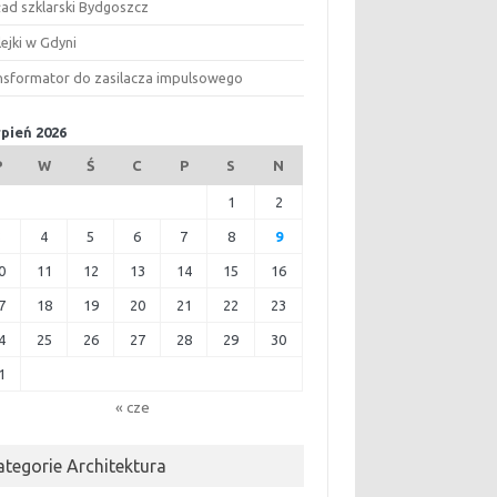
ład szklarski Bydgoszcz
ejki w Gdyni
nsformator do zasilacza impulsowego
rpień 2026
P
W
Ś
C
P
S
N
1
2
3
4
5
6
7
8
9
0
11
12
13
14
15
16
7
18
19
20
21
22
23
4
25
26
27
28
29
30
1
« cze
ategorie Architektura