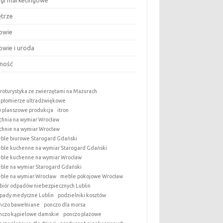
ugi marketingowe
trze
owie
owie i uroda
ność
roturystyka ze zwierzętami na Mazurach
epłomierze ultradźwiękowe
y planszowe produkcja
itron
chnia na wymiar Wrocław
chnie na wymiar Wrocław
ble biurowe Starogard Gdański
ble kuchenne na wymiar Starogard Gdański
ble kuchenne na wymiar Wrocław
ble na wymiar Starogard Gdański
ble na wymiar Wrocław
meble pokojowe Wrocław
biór odpadów niebezpiecznych Lublin
pady medyczne Lublin
podzielniki kosztów
nczo bawełniane
ponczo dla morsa
nczo kąpielowe damskie
ponczo plażowe