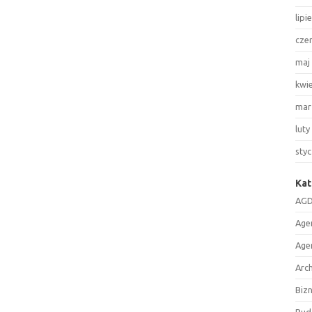
lipi
cze
maj
kwi
mar
luty
sty
Kat
AGD
Age
Age
Arc
Biz