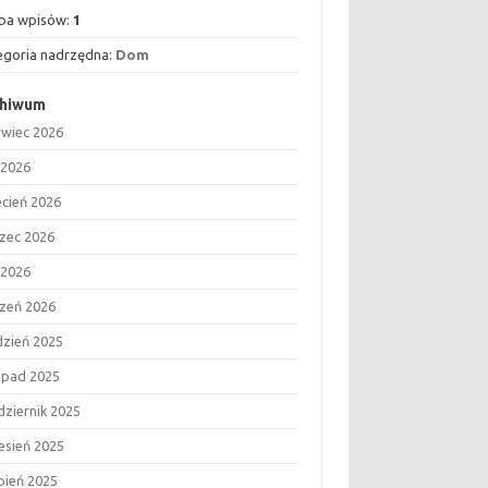
zba wpisów:
1
egoria nadrzędna:
Dom
chiwum
rwiec 2026
 2026
ecień 2026
zec 2026
 2026
czeń 2026
dzień 2025
topad 2025
dziernik 2025
esień 2025
rpień 2025