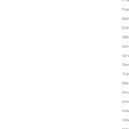
Prz
Psy
Rem
Rol
Skl
Spor
Spr
Sto
Tra
Ube
Unc
Uro
Usłu
Usł