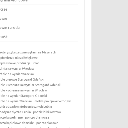
ugi marketingowe
trze
owie
owie i uroda
ność
roturystyka ze zwierzętami na Mazurach
epłomierze ultradźwiękowe
y planszowe produkcja
itron
chnia na wymiar Wrocław
chnie na wymiar Wrocław
ble biurowe Starogard Gdański
ble kuchenne na wymiar Starogard Gdański
ble kuchenne na wymiar Wrocław
ble na wymiar Starogard Gdański
ble na wymiar Wrocław
meble pokojowe Wrocław
biór odpadów niebezpiecznych Lublin
pady medyczne Lublin
podzielniki kosztów
nczo bawełniane
ponczo dla morsa
nczo kąpielowe damskie
ponczo plażowe