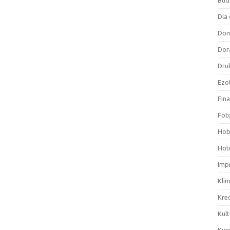
Bud
Dla 
Do
Dor
Druk
Ezo
Fin
Fot
Hob
Hote
Imp
Kli
Kre
Kult