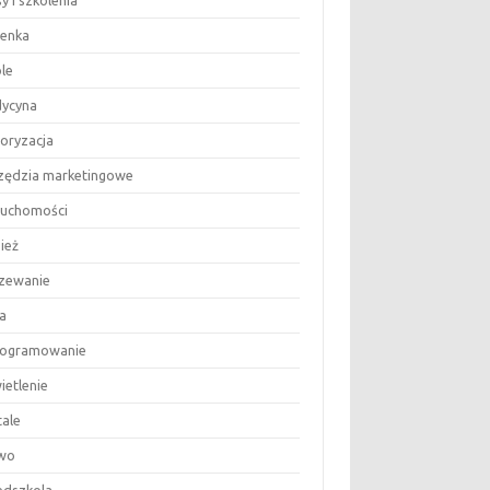
y i szkolenia
ienka
le
ycyna
oryzacja
zędzia marketingowe
ruchomości
ież
zewanie
a
ogramowanie
ietlenie
tale
wo