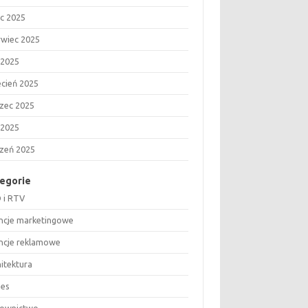
ec 2025
rwiec 2025
 2025
ecień 2025
zec 2025
 2025
czeń 2025
egorie
 i RTV
ncje marketingowe
ncje reklamowe
hitektura
nes