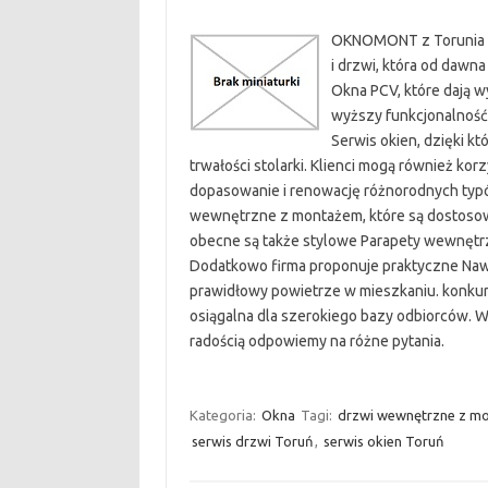
OKNOMONT z Torunia to 
i drzwi, która od dawn
Okna PCV, które dają wy
wyższy funkcjonalność
Serwis okien, dzięki k
trwałości stolarki. Klienci mogą również kor
dopasowanie i renowację różnorodnych ty
wewnętrzne z montażem, które są dostosowan
obecne są także stylowe Parapety wewnętrz
Dodatkowo firma proponuje praktyczne Nawie
prawidłowy powietrze w mieszkaniu. konkur
osiągalna dla szerokiego bazy odbiorców. W
radością odpowiemy na różne pytania.
Kategoria:
Okna
Tagi:
drzwi wewnętrzne z m
serwis drzwi Toruń
,
serwis okien Toruń