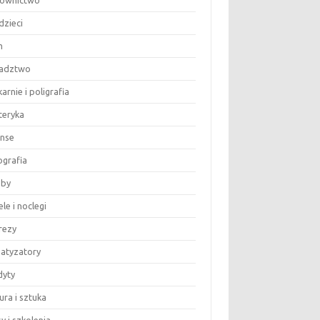
ownictwo
dzieci
m
adztwo
arnie i poligrafia
teryka
anse
ografia
by
le i noclegi
rezy
matyzatory
dyty
ura i sztuka