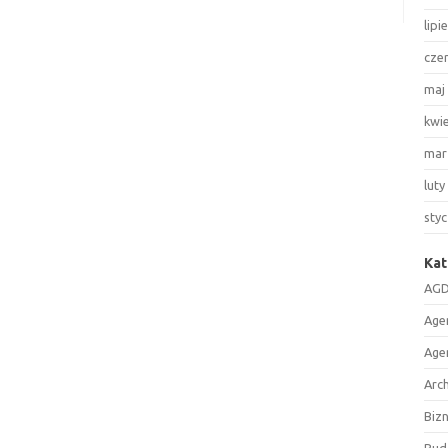
lipi
cze
maj
kwi
mar
luty
sty
Kat
AGD
Age
Age
Arc
Biz