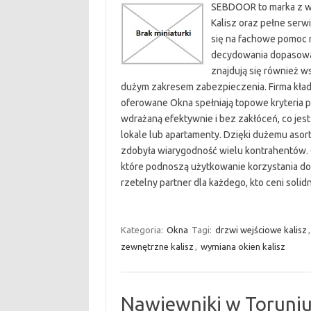
SEBDOOR to marka z wi
Kalisz oraz pełne serw
się na fachowe pomoc 
decydowania dopasowan
znajdują się również w
dużym zakresem zabezpieczenia. Firma kładz
oferowane Okna spełniają topowe kryteria
wdrażaną efektywnie i bez zakłóceń, co je
lokale lub apartamenty. Dzięki dużemu asor
zdobyła wiarygodność wielu kontrahentów. 
które podnoszą użytkowanie korzystania do
rzetelny partner dla każdego, kto ceni soli
Kategoria:
Okna
Tagi:
drzwi wejściowe kalisz
zewnętrzne kalisz
,
wymiana okien kalisz
Nawiewniki w Toruni