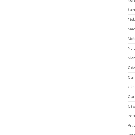
Kurs
Łaz
Meb
Med
Mot
Nar
Nie
Odz
Ogr
Okn
Opr
Ośw
Por
Pra