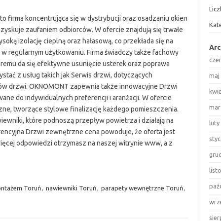
Lic
firma koncentrująca się w dystrybucji oraz osadzaniu okien
Kat
a zyskuje zaufaniem odbiorców. W ofercie znajdują się trwałe
soką izolację cieplną oraz hałasową, co przekłada się na
Ar
 w regularnym użytkowaniu. Firma świadczy także fachowy
cze
tóremu da się efektywne usunięcie usterek oraz poprawa
zystać z usług takich jak Serwis drzwi, dotyczących
maj
pów drzwi. OKNOMONT zapewnia także innowacyjne Drzwi
kwi
e do indywidualnych preferencji i aranżacji. W ofercie
mar
ne, tworzące stylowe finalizację każdego pomieszczenia.
wniki, które podnoszą przepływ powietrza i działają na
luty
encyjna Drzwi zewnętrzne cena powoduje, że oferta jest
sty
ięcej odpowiedzi otrzymasz na naszej witrynie www, a z
gru
lis
paź
ontażem Toruń
,
nawiewniki Toruń
,
parapety wewnętrzne Toruń
,
wrz
sie