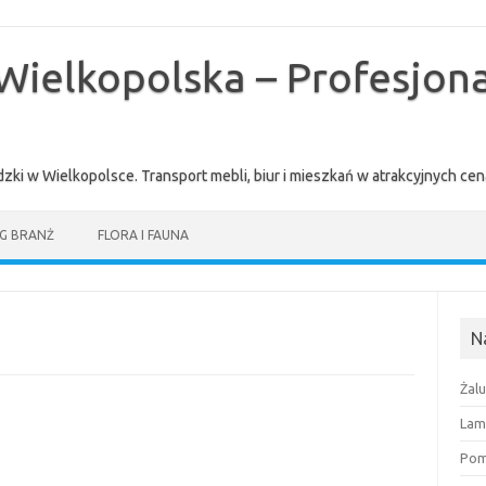
Wielkopolska – Profesjona
zki w Wielkopolsce. Transport mebli, biur i mieszkań w atrakcyjnych 
G BRANŻ
FLORA I FAUNA
N
Żal
Lam
Pomi