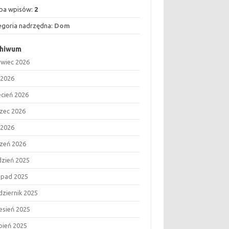
zba wpisów:
2
egoria nadrzędna:
Dom
chiwum
rwiec 2026
 2026
ecień 2026
zec 2026
 2026
czeń 2026
dzień 2025
topad 2025
dziernik 2025
esień 2025
rpień 2025