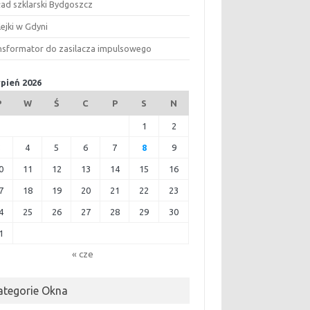
ład szklarski Bydgoszcz
ejki w Gdyni
nsformator do zasilacza impulsowego
rpień 2026
P
W
Ś
C
P
S
N
1
2
3
4
5
6
7
8
9
0
11
12
13
14
15
16
7
18
19
20
21
22
23
4
25
26
27
28
29
30
1
« cze
ategorie Okna