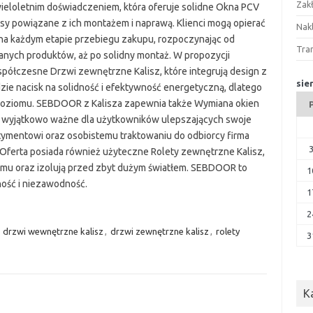
Zak
eloletnim doświadczeniem, która oferuje solidne Okna PCV
isy powiązane z ich montażem i naprawą. Klienci mogą opierać
Nakl
na każdym etapie przebiegu zakupu, rozpoczynając od
Tra
ych produktów, aż po solidny montaż. W propozycji
spółczesne Drzwi zewnętrzne Kalisz, które integrują design z
sie
ie nacisk na solidność i efektywność energetyczną, dlatego
 poziomu. SEBDOOR z Kalisza zapewnia także Wymiana okien
st wyjątkowo ważne dla użytkowników ulepszających swoje
tymentowi oraz osobistemu traktowaniu do odbiorcy firma
Oferta posiada również użyteczne Rolety zewnętrzne Kalisz,
mu oraz izolują przed zbyt dużym światłem. SEBDOOR to
1
dność i niezawodność.
1
2
,
drzwi wewnętrzne kalisz
,
drzwi zewnętrzne kalisz
,
rolety
3
K
u