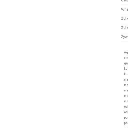
Usł
Wnę
Zdr
Zdr
Żyw
Ag
ci
gr
ku
ku
me
me
me
me
me
od
od
po
po