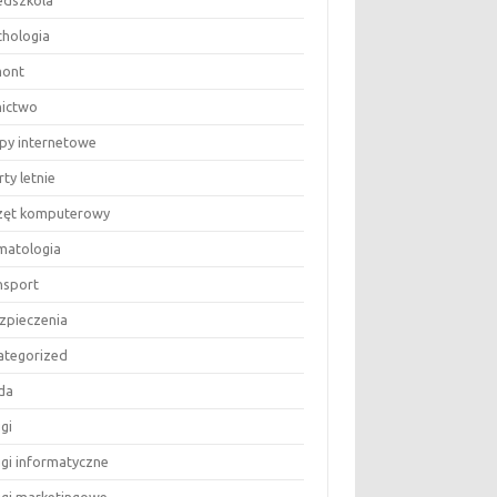
edszkola
chologia
ont
nictwo
epy internetowe
ty letnie
zęt komputerowy
matologia
nsport
zpieczenia
ategorized
da
gi
ugi informatyczne