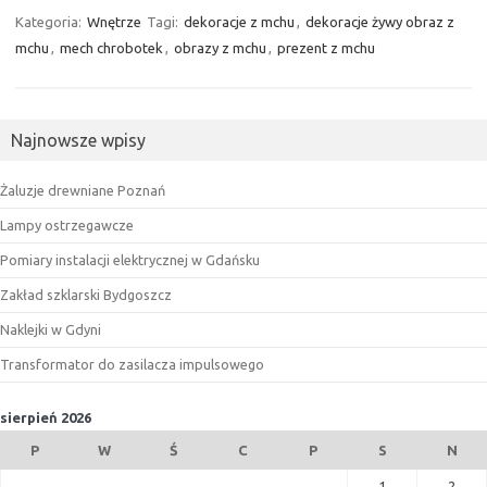
Kategoria:
Wnętrze
Tagi:
dekoracje z mchu
,
dekoracje żywy obraz z
mchu
,
mech chrobotek
,
obrazy z mchu
,
prezent z mchu
Najnowsze wpisy
Żaluzje drewniane Poznań
Lampy ostrzegawcze
Pomiary instalacji elektrycznej w Gdańsku
Zakład szklarski Bydgoszcz
Naklejki w Gdyni
Transformator do zasilacza impulsowego
sierpień 2026
P
W
Ś
C
P
S
N
1
2