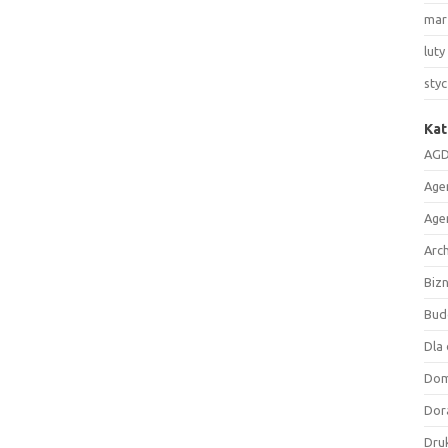
mar
luty
sty
Kat
AGD
Age
Age
Arc
Biz
Bud
Dla 
Do
Dor
Druk