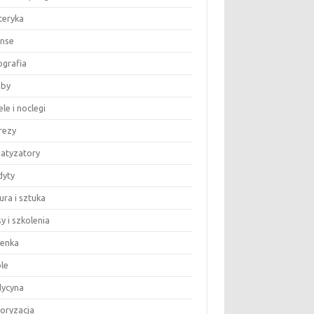
teryka
anse
ografia
by
le i noclegi
rezy
matyzatory
dyty
ura i sztuka
y i szkolenia
ienka
le
ycyna
oryzacja