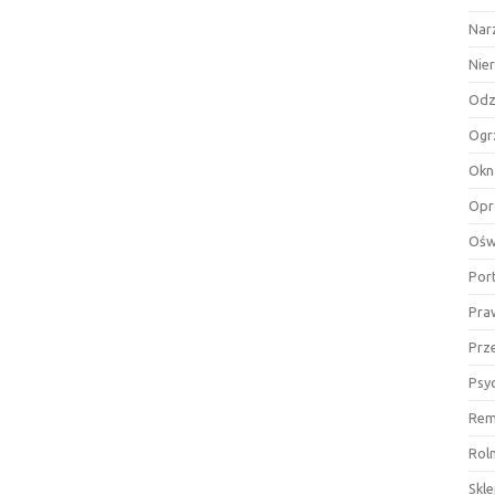
Nar
Nie
Odz
Ogr
Okn
Opr
Ośw
Por
Pra
Prz
Psy
Rem
Rol
Skl