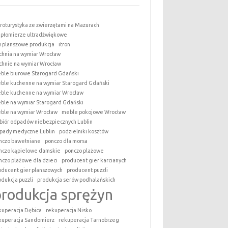
roturystyka ze zwierzętami na Mazurach
epłomierze ultradźwiękowe
y planszowe produkcja
itron
chnia na wymiar Wrocław
chnie na wymiar Wrocław
ble biurowe Starogard Gdański
ble kuchenne na wymiar Starogard Gdański
ble kuchenne na wymiar Wrocław
ble na wymiar Starogard Gdański
ble na wymiar Wrocław
meble pokojowe Wrocław
biór odpadów niebezpiecznych Lublin
pady medyczne Lublin
podzielniki kosztów
nczo bawełniane
ponczo dla morsa
nczo kąpielowe damskie
ponczo plażowe
nczo plażowe dla dzieci
producent gier karcianych
oducent gier planszowych
producent puzzli
odukcja puzzli
produkcja serów podhalańskich
produkcja sprężyn
kuperacja Dębica
rekuperacja Nisko
kuperacja Sandomierz
rekuperacja Tarnobrzeg