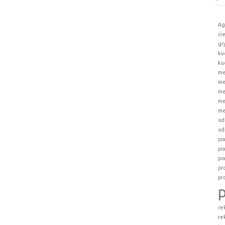
Ag
ci
gr
ku
ku
me
me
me
me
me
od
od
po
po
po
pr
pr
re
re