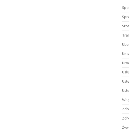
Spor
Spr
Sto
Tra
Ube
Unc
Uro
Usłu
Usł
Usł
Wnę
Zdr
Zdr
Żyw