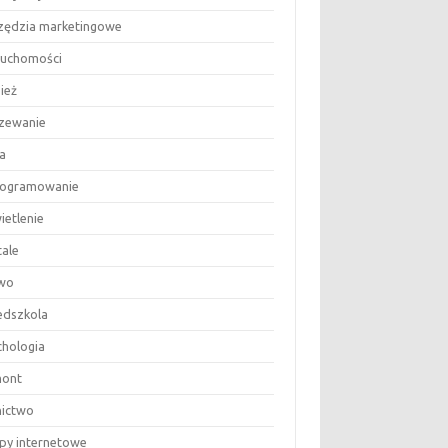
zędzia marketingowe
ruchomości
ież
zewanie
a
ogramowanie
ietlenie
tale
wo
edszkola
chologia
ont
nictwo
epy internetowe