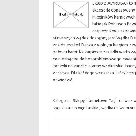
Sklep BIALYROBAK to m
akcesoria dopasowany 
miłośników karpiowych 
takie jak Robinson Pow
drapieżników i zapewni
silniejszych wędek dostępny jest Wędka Daiw
znajdziesz też Daiwa z wolnym biegiem, czy
połowu karpi. Na karpiowe zasiadki warto w
co niezbędne do bezproblemowego łowienia.
koszyki na zanętę, alarmy wędkarskie, haczy
zestawu. Dla każdego wędkarza, który ceni 
odwiedzić.
Kategoria:
Sklepy internetowe
Tagi:
daiwa z 
sygnalizatory wędkarskie
,
wędka daiwa prore