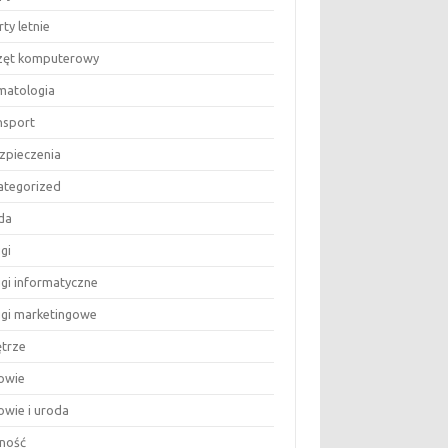
ty letnie
zęt komputerowy
matologia
nsport
zpieczenia
ategorized
da
gi
ugi informatyczne
ugi marketingowe
trze
owie
owie i uroda
ność