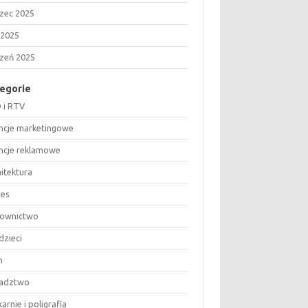
zec 2025
 2025
czeń 2025
egorie
 i RTV
ncje marketingowe
ncje reklamowe
hitektura
nes
ownictwo
dzieci
m
adztwo
arnie i poligrafia