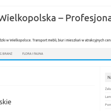
Wielkopolska – Profesjona
zki w Wielkopolsce. Transport mebli, biur i mieszkań w atrakcyjnych 
G BRANŻ
FLORA I FAUNA
N
Żal
Lam
skie
Pomi