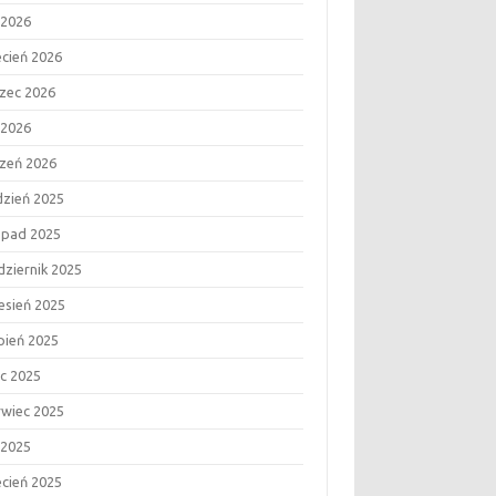
 2026
ecień 2026
zec 2026
 2026
czeń 2026
dzień 2025
topad 2025
dziernik 2025
esień 2025
rpień 2025
ec 2025
rwiec 2025
 2025
ecień 2025