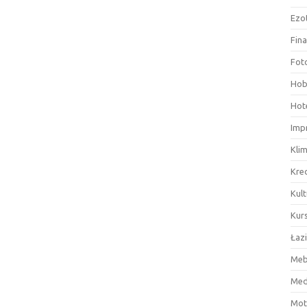
Ezo
Fin
Fot
Hob
Hote
Imp
Kli
Kre
Kult
Kurs
Łaz
Meb
Med
Mot