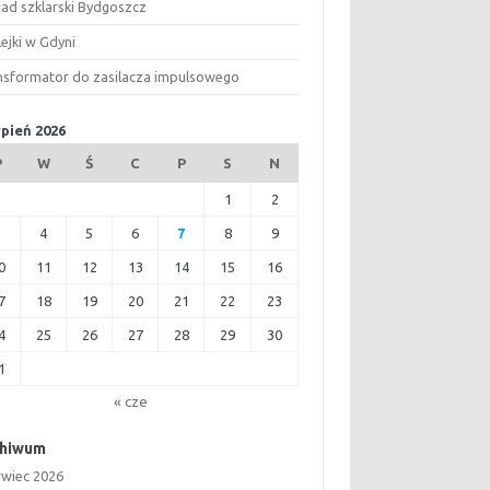
ład szklarski Bydgoszcz
ejki w Gdyni
nsformator do zasilacza impulsowego
rpień 2026
P
W
Ś
C
P
S
N
1
2
3
4
5
6
7
8
9
0
11
12
13
14
15
16
7
18
19
20
21
22
23
4
25
26
27
28
29
30
1
« cze
chiwum
rwiec 2026