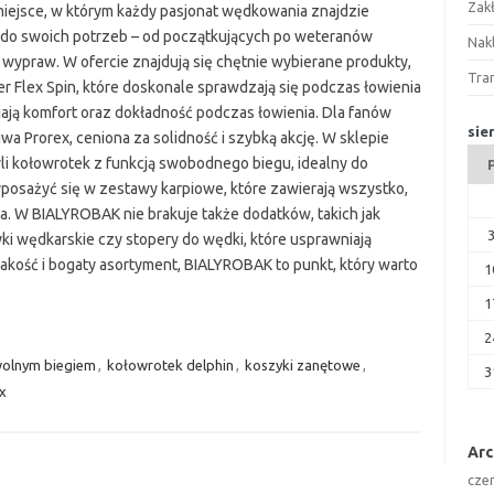
Zak
iejsce, w którym każdy pasjonat wędkowania znajdzie
do swoich potrzeb – od początkujących po weteranów
Nakl
wypraw. W ofercie znajdują się chętnie wybierane produkty,
Tra
er Flex Spin, które doskonale sprawdzają się podczas łowienia
ają komfort oraz dokładność podczas łowienia. Dla fanów
sie
a Prorex, ceniona za solidność i szybką akcję. W sklepie
li kołowrotek z funkcją swobodnego biegu, idealny do
yposażyć się w zestawy karpiowe, które zawierają wszystko,
 W BIALYROBAK nie brakuje także dodatków, takich jak
ki wędkarskie czy stopery do wędki, które usprawniają
jakość i bogaty asortyment, BIALYROBAK to punkt, który warto
1
1
2
wolnym biegiem
,
kołowrotek delphin
,
koszyki zanętowe
,
3
x
Ar
cze