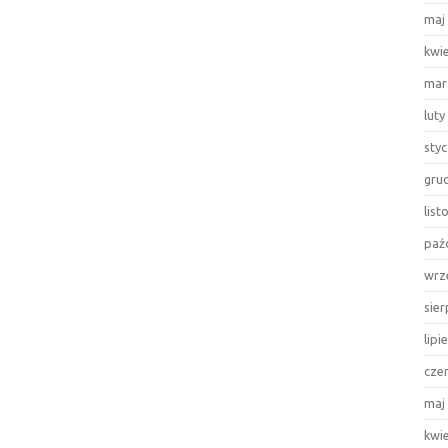
maj
kwi
mar
luty
sty
gru
lis
paź
wrz
sie
lipi
cze
maj
kwi