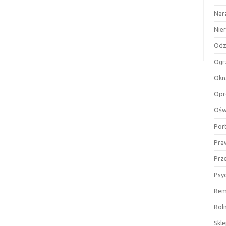
Nar
Nie
Odz
Ogr
Okn
Opr
Ośw
Por
Pra
Prz
Psy
Rem
Rol
Skl