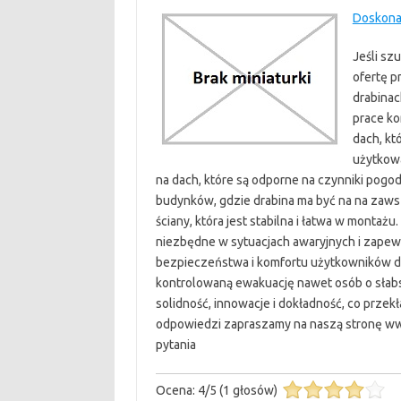
Doskonał
Jeśli sz
ofertę p
drabinac
prace ko
dach, kt
użytkow
na dach, które są odporne na czynniki pogo
budynków, gdzie drabina ma być na na zaw
ściany, która jest stabilna i łatwa w montażu
niezbędne w sytuacjach awaryjnych i zape
bezpieczeństwa i komfortu użytkowników do
kontrolowaną ewakuację nawet osób o słab
solidność, innowacje i dokładność, co przek
odpowiedzi zapraszamy na naszą stronę ww
pytania
Ocena:
4
/
5
(
1
głosów)