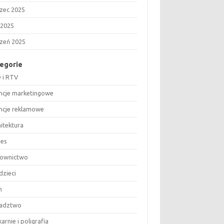
zec 2025
 2025
czeń 2025
egorie
 i RTV
ncje marketingowe
ncje reklamowe
hitektura
nes
ownictwo
dzieci
m
adztwo
arnie i poligrafia