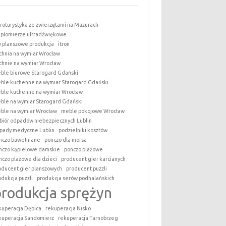
roturystyka ze zwierzętami na Mazurach
epłomierze ultradźwiękowe
y planszowe produkcja
itron
chnia na wymiar Wrocław
chnie na wymiar Wrocław
ble biurowe Starogard Gdański
ble kuchenne na wymiar Starogard Gdański
ble kuchenne na wymiar Wrocław
ble na wymiar Starogard Gdański
ble na wymiar Wrocław
meble pokojowe Wrocław
biór odpadów niebezpiecznych Lublin
pady medyczne Lublin
podzielniki kosztów
nczo bawełniane
ponczo dla morsa
nczo kąpielowe damskie
ponczo plażowe
nczo plażowe dla dzieci
producent gier karcianych
oducent gier planszowych
producent puzzli
odukcja puzzli
produkcja serów podhalańskich
produkcja sprężyn
kuperacja Dębica
rekuperacja Nisko
kuperacja Sandomierz
rekuperacja Tarnobrzeg