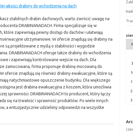
Zak
ej jakości drabiny do wchodzenia na dach
Nakl
ukasz stabilnych drabin dachowych, warto zwrócić uwagę na
Tra
roducenta DRABINANADACH. Firma specjalizuje się w
h, które zapewniają pewny dostęp do dachów i ułatwiają
sie
nserwacyjne utrzymaniowe. W ofercie znajdują się drabiny na
óre są projektowane z myślą o stabilności i wygodzie
ania. DRABINANADACH oferuje także drabiny do wchodzenia
dowe i zapewniają kontrolowane wejście na dach. Dla
sze zamocowana, firma proponuje drabinę mocowaną do
1
. W ofercie znajdują się również drabiny ewakuacyjne, które są
wniają natychmiastowe opuszczenie budynku. Dla większego
1
stępna jest drabina ewakuacyjna z koszem, która umożliwia
2
szej sprawności. DRABINANADACH to producent, który łączy
3
łada się na trwałość i sprawność produktów. Po wiele innych
w, a entuzjastycznie udzielimy odpowiedzi na wszystke
Ar
cze