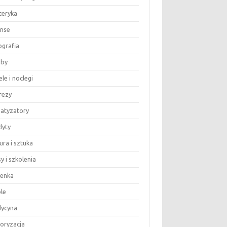
teryka
anse
ografia
by
le i noclegi
rezy
matyzatory
dyty
ura i sztuka
y i szkolenia
ienka
le
ycyna
oryzacja