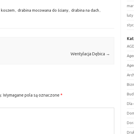
mar
z koszem
,
drabina mocowana do ściany
,
drabina na dach
,
luty
sty
Kat
AGD
Wentylacja Dębica
→
Age
Age
Arc
Biz
Bud
y.
Wymagane pola są oznaczone
*
Dla 
Do
Dor
Druk