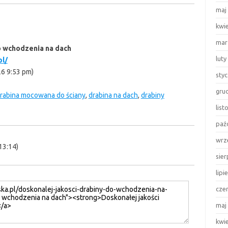
maj
kwi
mar
o wchodzenia na dach
luty
pl/
26 9:53 pm)
sty
gru
rabina mocowana do ściany
,
drabina na dach
,
drabiny
lis
paź
wrz
13:14)
sie
lipi
cze
maj
kwi