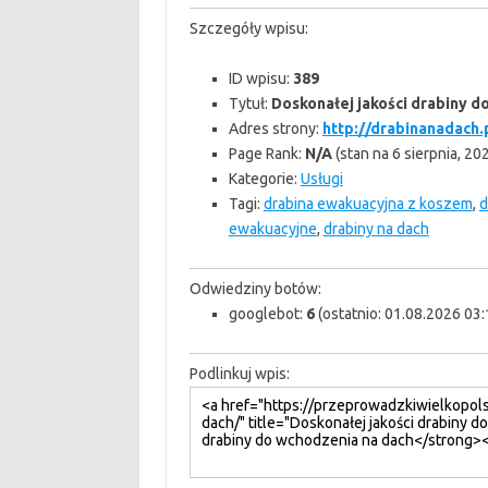
Szczegóły wpisu:
ID wpisu:
389
Tytuł:
Doskonałej jakości drabiny d
Adres strony:
http://drabinanadach.
Page Rank:
N/A
(stan na 6 sierpnia, 20
Kategorie:
Usługi
Tagi:
drabina ewakuacyjna z koszem
,
d
ewakuacyjne
,
drabiny na dach
Odwiedziny botów:
googlebot:
6
(ostatnio: 01.08.2026 03:
Podlinkuj wpis: