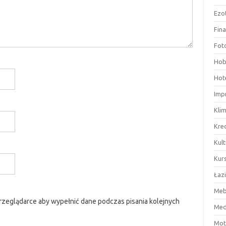
Ezo
Fin
Fot
Hob
Hote
Imp
Kli
Kre
Kult
Kurs
Łaz
Meb
przeglądarce aby wypełnić dane podczas pisania kolejnych
Med
Mot