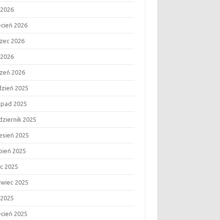
 2026
ecień 2026
zec 2026
 2026
czeń 2026
dzień 2025
topad 2025
dziernik 2025
esień 2025
rpień 2025
ec 2025
rwiec 2025
 2025
ecień 2025