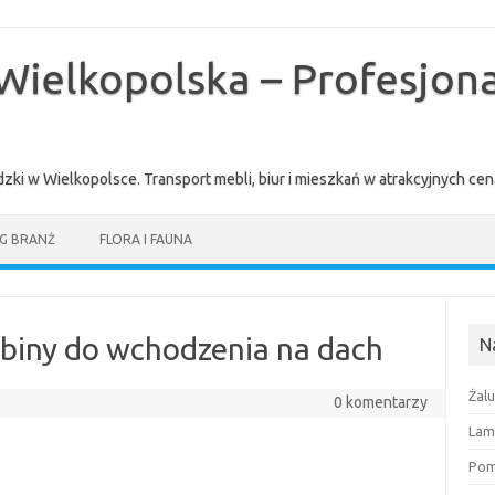
Wielkopolska – Profesjona
zki w Wielkopolsce. Transport mebli, biur i mieszkań w atrakcyjnych 
G BRANŻ
FLORA I FAUNA
abiny do wchodzenia na dach
N
Żal
0 komentarzy
Lam
Pomi