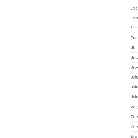
Spor
Spr
Sto
Tra
Ube
Unc
Uro
Usłu
Usł
Usł
Wnę
Zdr
Zdr
Żyw