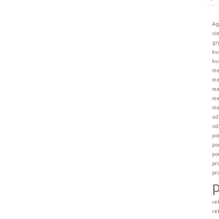
Ag
ci
gr
ku
ku
me
me
me
me
me
od
od
po
po
po
pr
pr
re
re