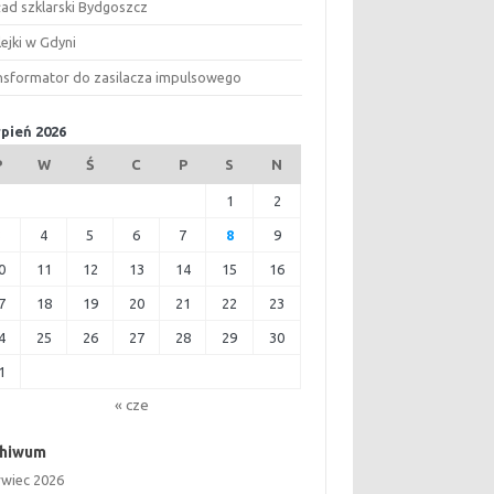
ład szklarski Bydgoszcz
ejki w Gdyni
nsformator do zasilacza impulsowego
rpień 2026
P
W
Ś
C
P
S
N
1
2
3
4
5
6
7
8
9
0
11
12
13
14
15
16
7
18
19
20
21
22
23
4
25
26
27
28
29
30
1
« cze
chiwum
rwiec 2026