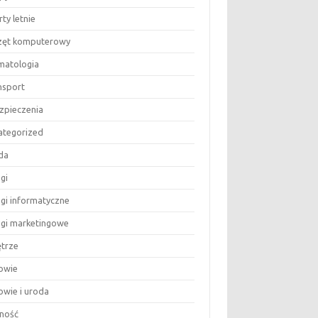
ty letnie
zęt komputerowy
matologia
nsport
zpieczenia
ategorized
da
gi
ugi informatyczne
ugi marketingowe
trze
owie
owie i uroda
ność