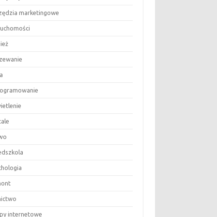
zędzia marketingowe
ruchomości
ież
zewanie
a
ogramowanie
ietlenie
tale
wo
edszkola
chologia
ont
nictwo
epy internetowe