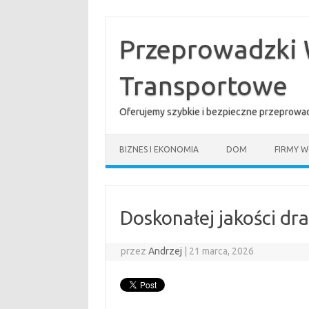
Przejdź
do
treści
Przeprowadzki 
Transportowe
Oferujemy szybkie i bezpieczne przeprowad
BIZNES I EKONOMIA
DOM
FIRMY W
Doskonałej jakości dr
przez
Andrzej
|
21 marca, 2026