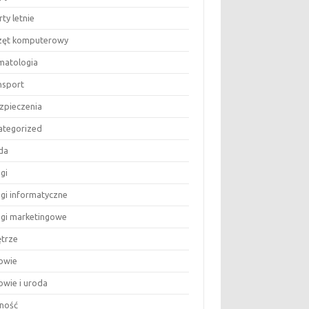
ty letnie
zęt komputerowy
matologia
nsport
zpieczenia
ategorized
da
gi
ugi informatyczne
ugi marketingowe
trze
owie
owie i uroda
ność