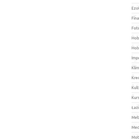
Ezo
Fin
Fot
Hob
Hote
Imp
Kli
Kre
Kult
Kurs
Łaz
Meb
Med
Mot