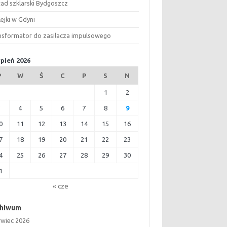
ład szklarski Bydgoszcz
ejki w Gdyni
nsformator do zasilacza impulsowego
rpień 2026
P
W
Ś
C
P
S
N
1
2
3
4
5
6
7
8
9
0
11
12
13
14
15
16
7
18
19
20
21
22
23
4
25
26
27
28
29
30
1
« cze
chiwum
rwiec 2026