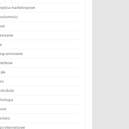
zędzia marketingowe
ruchomości
ież
zewanie
a
ogramowanie
ietlenie
tale
wo
edszkola
chologia
ont
nictwo
epy internetowe