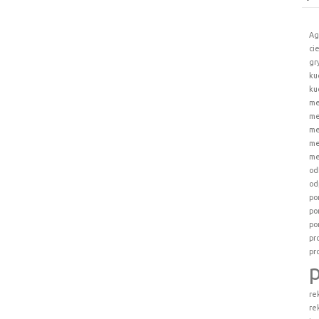
Ag
ci
gr
ku
ku
me
me
me
me
me
od
od
po
po
po
pr
pr
re
re