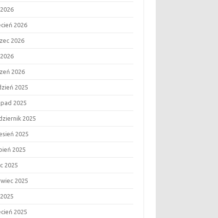
 2026
ecień 2026
zec 2026
 2026
czeń 2026
dzień 2025
topad 2025
dziernik 2025
esień 2025
rpień 2025
ec 2025
rwiec 2025
 2025
ecień 2025