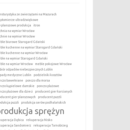
roturystyka ze zwierzętami na Mazurach
epłomierze ultradźwiękowe
y planszowe produkcja
itron
chnia na wymiar Wrocław
chnie na wymiar Wrocław
ble biurowe Starogard Gdański
ble kuchenne na wymiar Starogard Gdański
ble kuchenne na wymiar Wrocław
ble na wymiar Starogard Gdański
ble na wymiar Wrocław
meble pokojowe Wrocław
biór odpadów niebezpiecznych Lublin
pady medyczne Lublin
podzielniki kosztów
nczo bawełniane
ponczo dla morsa
nczo kąpielowe damskie
ponczo plażowe
nczo plażowe dla dzieci
producent gier karcianych
oducent gier planszowych
producent puzzli
odukcja puzzli
produkcja serów podhalańskich
produkcja sprężyn
kuperacja Dębica
rekuperacja Nisko
kuperacja Sandomierz
rekuperacja Tarnobrzeg