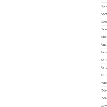
Spor
Spr
Sto
Tra
Ube
Unc
Uro
Usłu
Usł
Usł
Wnę
Zdr
Zdr
Żyw