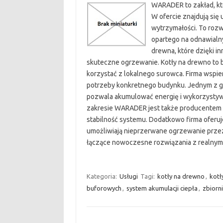
WARADER to zakład, kt
W ofercie znajdują się 
wytrzymałości. To rozw
opartego na odnawialn
drewna, które dzięki i
skuteczne ogrzewanie. Kotły na drewno to be
korzystać z lokalnego surowca. Firma wspier
potrzeby konkretnego budynku. Jednym z gł
pozwala akumulować energię i wykorzysty
zakresie WARADER jest także producentem iz
stabilność systemu. Dodatkowo firma oferuje
umożliwiają nieprzerwane ogrzewanie przez
łączące nowoczesne rozwiązania z realny
Kategoria:
Usługi
Tagi:
kotły na drewno
,
kotł
buforowych
,
system akumulacji ciepła
,
zbiorni