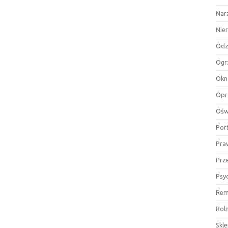
Nar
Nie
Odz
Ogr
Okn
Opr
Ośw
Por
Pra
Prz
Psy
Rem
Rol
Skl