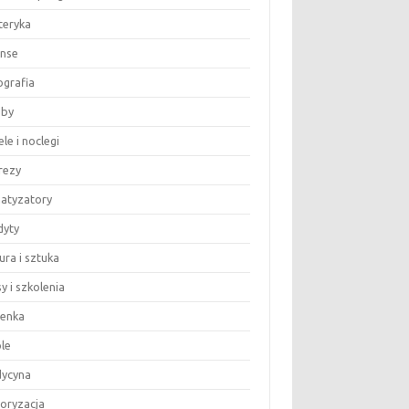
teryka
anse
ografia
by
le i noclegi
rezy
matyzatory
dyty
ura i sztuka
y i szkolenia
ienka
le
ycyna
oryzacja