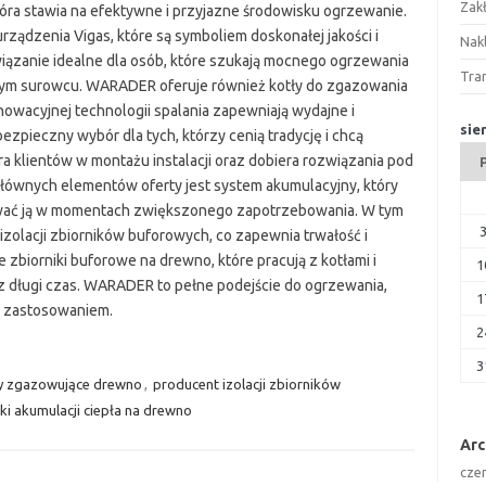
Zak
óra stawia na efektywne i przyjazne środowisku ogrzewanie.
urządzenia Vigas, które są symboliem doskonałej jakości i
Nakl
iązanie idealne dla osób, które szukają mocnego ogrzewania
Tra
ym surowcu. WARADER oferuje również kotły do zgazowania
nnowacyjnej technologii spalania zapewniają wydajne i
sie
zpieczny wybór dla tych, którzy cenią tradycję i chcą
a klientów w montażu instalacji oraz dobiera rozwiązania pod
ównych elementów oferty jest system akumulacyjny, który
wać ją w momentach zwiększonego zapotrzebowania. W tym
olacji zbiorników buforowych, co zapewnia trwałość i
 zbiorniki buforowe na drewno, które pracują z kotłami i
1
 długi czas. WARADER to pełne podejście do ogrzewania,
1
m zastosowaniem.
2
3
y zgazowujące drewno
,
producent izolacji zbiorników
ki akumulacji ciepła na drewno
Ar
cze