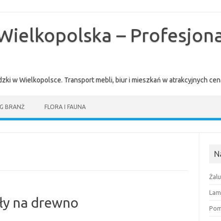
Wielkopolska – Profesjona
zki w Wielkopolsce. Transport mebli, biur i mieszkań w atrakcyjnych 
G BRANŻ
FLORA I FAUNA
N
Żal
Lam
tły na drewno
Pomi