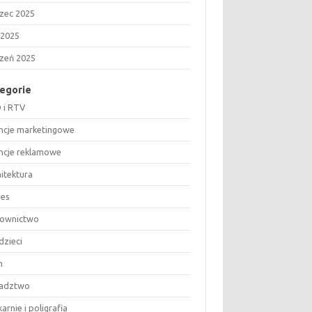
zec 2025
 2025
czeń 2025
egorie
 i RTV
ncje marketingowe
ncje reklamowe
hitektura
nes
ownictwo
dzieci
m
adztwo
arnie i poligrafia