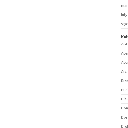
mar
luty
sty
Kat
AGD
Age
Age
Arc
Biz
Bud
Dla 
Do
Dor
Druk