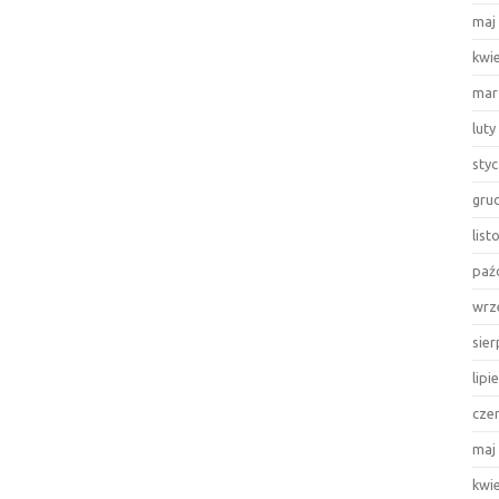
maj
kwi
mar
luty
sty
gru
lis
paź
wrz
sie
lipi
cze
maj
kwi