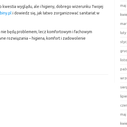
maj
o kwestia wyglądu, ale i higieny, dobrego wizerunku Twojej
biny.pl
i dowiedz się, jak łatwo zorganizować sanitariat w
kwi
mar
e nie będą problemem, lecz komfortowym i fachowym
luty
ne rozwiązania – higiena, komfort i zadowolenie
sty
gru
lis
paź
wrz
sie
lipi
cze
maj
kwi