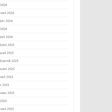
 2026
ecień 2026
zec 2026
 2026
czeń 2026
dzień 2025
topad 2025
dziernik 2025
esień 2025
rpień 2025
ec 2025
rwiec 2025
 2025
ecień 2025