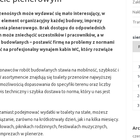
Zak
Nakl
zenośnych może wydawać się mało interesujący, w
y element organizacyjny każdej budowy, imprezy
Tra
nia plenerowego. Brak dostępu do odpowiednich
 może zniechęcić uczestników i pracowników, a w
sie
 budowlanych – postawić firmę na problemy z normami
 na profesjonalny wynajem kabin WC, który rozwiąże
onawców robót budowlanych stawia na mobilność, szybkość i
1
 W asortymencie znajdują się toalety przenośne najwyższej
 możliwością dopasowania do specyfiki terenu oraz liczby
1
s techniczny i szybka dostawa to norma, który u nas jest
2
3
amiast podejmować wydatki w toalety na stałe, możesz
zanie, zarówno na krótkotrwały dzień, jak i na kilka miesięcy.
dowach, piknikach rodzinnych, festiwalach muzycznych,
Ar
imprezach w plenerze.
cze