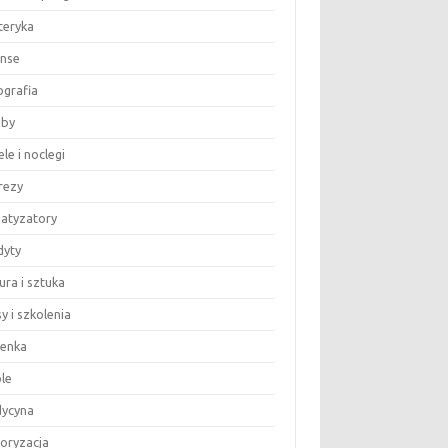
teryka
anse
ografia
by
le i noclegi
rezy
matyzatory
dyty
ura i sztuka
y i szkolenia
ienka
le
ycyna
oryzacja