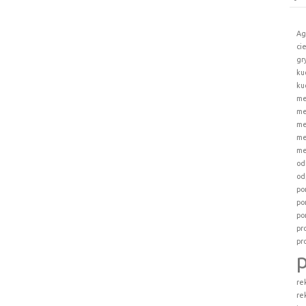
Ag
ci
gr
ku
ku
me
me
me
me
me
od
od
po
po
po
pr
pr
re
re