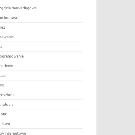
zędzia marketingowe
ruchomości
ież
zewanie
a
ogramowanie
ietlenie
tale
wo
edszkola
chologia
ont
nictwo
epy internetowe