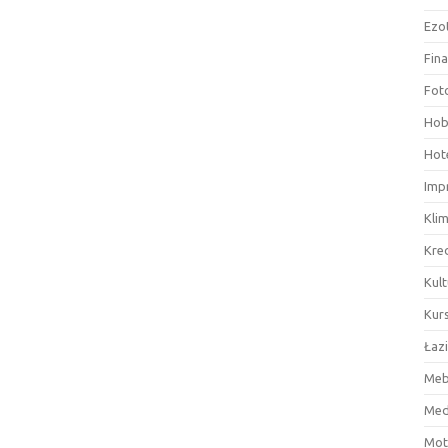
Ezo
Fin
Fot
Hob
Hote
Imp
Kli
Kre
Kult
Kurs
Łaz
Meb
Med
Mot