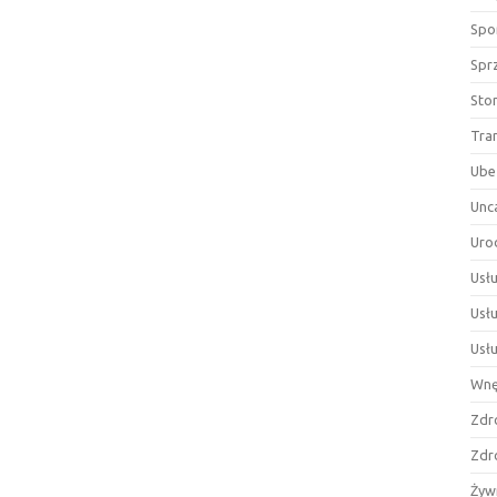
Spor
Spr
Sto
Tra
Ube
Unc
Uro
Usłu
Usł
Usł
Wnę
Zdr
Zdr
Żyw