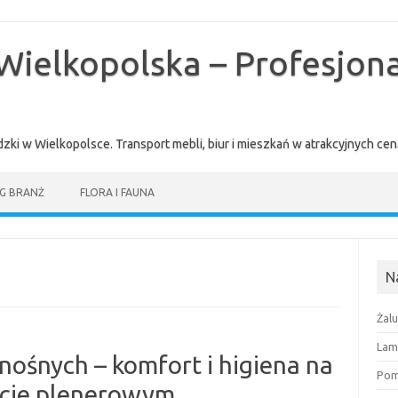
Wielkopolska – Profesjona
zki w Wielkopolsce. Transport mebli, biur i mieszkań w atrakcyjnych 
G BRANŻ
FLORA I FAUNA
N
Żal
Lam
nośnych – komfort i higiena na
Pomi
ncie plenerowym