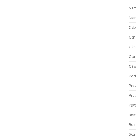
Nar
Nie
Odz
Ogr
Okn
Opr
Ośw
Por
Pra
Prz
Psy
Rem
Rol
Skl