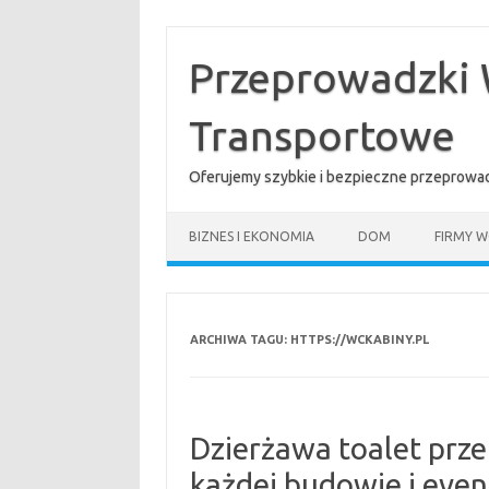
Przejdź
do
treści
Przeprowadzki 
Transportowe
Oferujemy szybkie i bezpieczne przeprowad
BIZNES I EKONOMIA
DOM
FIRMY W
ARCHIWA TAGU:
HTTPS://WCKABINY.PL
Dzierżawa toalet prze
każdej budowie i eve