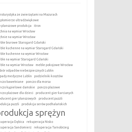
roturystyka ze zwierzętami na Mazurach
epłomierze ultradźwiękowe
y planszowe produkcja
itron
chnia na wymiar Wrocław
chnie na wymiar Wrocław
ble biurowe Starogard Gdański
ble kuchenne na wymiar Starogard Gdański
ble kuchenne na wymiar Wrocław
ble na wymiar Starogard Gdański
ble na wymiar Wrocław
meble pokojowe Wrocław
biór odpadów niebezpiecznych Lublin
pady medyczne Lublin
podzielniki kosztów
nczo bawełniane
ponczo dla morsa
nczo kąpielowe damskie
ponczo plażowe
nczo plażowe dla dzieci
producent gier karcianych
oducent gier planszowych
producent puzzli
odukcja puzzli
produkcja serów podhalańskich
produkcja sprężyn
kuperacja Dębica
rekuperacja Nisko
kuperacja Sandomierz
rekuperacja Tarnobrzeg