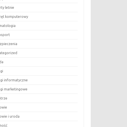
ty letnie
zęt komputerowy
matologia
nsport
zpieczenia
ategorized
da
gi
ugi informatyczne
ugi marketingowe
trze
owie
owie i uroda
ność