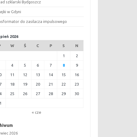
ład szklarski Bydgoszcz
ejki w Gdyni
nsformator do zasilacza impulsowego
rpień 2026
P
W
Ś
C
P
S
N
1
2
3
4
5
6
7
8
9
0
11
12
13
14
15
16
7
18
19
20
21
22
23
4
25
26
27
28
29
30
1
« cze
chiwum
rwiec 2026