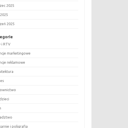
zec 2025
 2025
czeń 2025
egorie
 i RTV
ncje marketingowe
ncje reklamowe
hitektura
nes
ownictwo
dzieci
m
adztwo
arnie i poligrafia