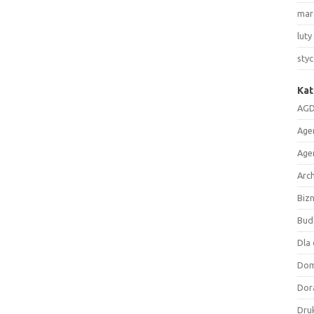
mar
luty
sty
Kat
AGD
Age
Age
Arc
Biz
Bud
Dla 
Do
Dor
Druk