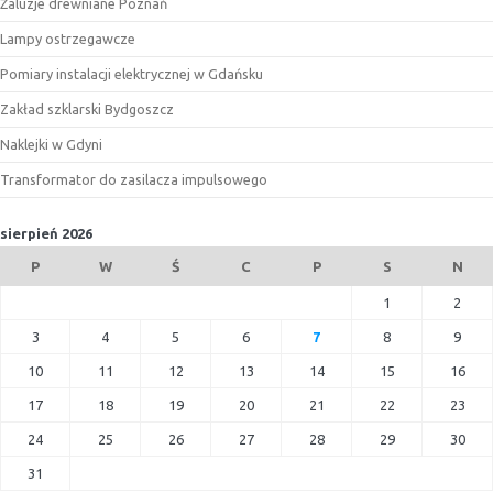
Żaluzje drewniane Poznań
Lampy ostrzegawcze
Pomiary instalacji elektrycznej w Gdańsku
Zakład szklarski Bydgoszcz
Naklejki w Gdyni
Transformator do zasilacza impulsowego
sierpień 2026
P
W
Ś
C
P
S
N
1
2
3
4
5
6
7
8
9
10
11
12
13
14
15
16
17
18
19
20
21
22
23
24
25
26
27
28
29
30
31