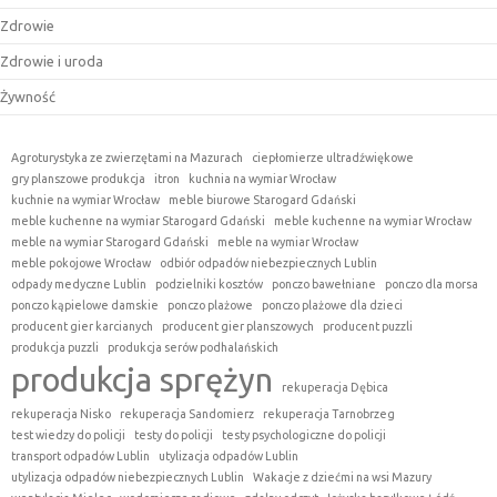
Zdrowie
Zdrowie i uroda
Żywność
Agroturystyka ze zwierzętami na Mazurach
ciepłomierze ultradźwiękowe
gry planszowe produkcja
itron
kuchnia na wymiar Wrocław
kuchnie na wymiar Wrocław
meble biurowe Starogard Gdański
meble kuchenne na wymiar Starogard Gdański
meble kuchenne na wymiar Wrocław
meble na wymiar Starogard Gdański
meble na wymiar Wrocław
meble pokojowe Wrocław
odbiór odpadów niebezpiecznych Lublin
odpady medyczne Lublin
podzielniki kosztów
ponczo bawełniane
ponczo dla morsa
ponczo kąpielowe damskie
ponczo plażowe
ponczo plażowe dla dzieci
producent gier karcianych
producent gier planszowych
producent puzzli
produkcja puzzli
produkcja serów podhalańskich
produkcja sprężyn
rekuperacja Dębica
rekuperacja Nisko
rekuperacja Sandomierz
rekuperacja Tarnobrzeg
test wiedzy do policji
testy do policji
testy psychologiczne do policji
transport odpadów Lublin
utylizacja odpadów Lublin
utylizacja odpadów niebezpiecznych Lublin
Wakacje z dziećmi na wsi Mazury