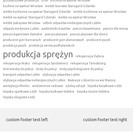
gry planszowe produkcja
itron
kuchnia na wymiar Wrocław
kuchnie na wymiar Wrocław
meble biurowe Starogard Gdański
meble kuchenne na wymiar Starogard Gdański
meble kuchenne na wymiar Wrocław
meble na wymiar Starogard Gdański
meble na wymiar Wrocław
meble pokojowe Wrocław
odbiór odpadów niebezpiecznych Lublin
odpady medyczne Lublin
podzielniki kosztów
ponczo bawełniane
ponczo dla morsa
ponczo kąpielowe damskie
ponczo plażowe
ponczo plażowe dla dzieci
producent gier karcianych
producent gier planszowych
producent puzzli
produkcja puzzli
produkcja serów podhalańskich
produkcja sprężyn
rekuperacja Dębica
rekuperacja Nisko
rekuperacja Sandomierz
rekuperacja Tarnobrzeg
test wiedzy do policji
testy do policji
testy psychologiczne do policji
transport odpadów Lublin
utylizacja odpadów Lublin
utylizacja odpadów niebezpiecznych Lublin
Wakacje z dziećmi na wsi Mazury
wentylacja Mielec
wodomierze radiowe
zdalny odczyt
łożyska baryłkowe Łódź
łożyska igiełkowe Łódź
łożyska kulkowe łódzkie
łożyska toczne łódzkie
łożyska ślizgowe Łódź
custom footer text left
custom footer text right