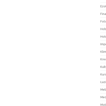
Ezo
Fin
Fot
Hob
Hote
Imp
Kli
Kre
Kult
Kurs
Łaz
Meb
Med
Mot