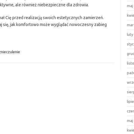
ektywne, ale również niebezpieczne dla zdrowia.
maj
kwi
ał Cię przed realizacją swoich estetycznych zamierzeń.
aj się, jak komfortowo może wyglądać nowoczesny zabieg
mar
luty
sty
znieczulenie
gru
lis
paź
wrz
sie
lipi
cze
maj
kwi