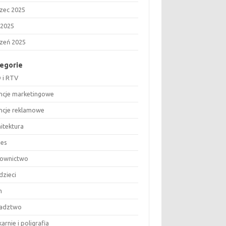
zec 2025
 2025
czeń 2025
egorie
 i RTV
ncje marketingowe
ncje reklamowe
hitektura
nes
ownictwo
dzieci
m
adztwo
arnie i poligrafia