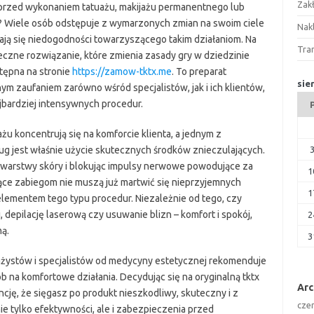
Zak
 przed wykonaniem tatuażu, makijażu permanentnego lub
 Wiele osób odstępuje z wymarzonych zmian na swoim ciele
Nakl
iają się niedogodności towarzyszącego takim działaniom. Na
Tra
teczne rozwiązanie, które zmienia zasady gry w dziedzinie
stępna na stronie
https://zamow-tktx.me
. To preparat
sie
nym zaufaniem zarówno wśród specjalistów, jak i ich klientów,
jbardziej intensywnych procedur.
u koncentrują się na komforcie klienta, a jednym z
g jest właśnie użycie skutecznych środków znieczulających.
 warstwy skóry i blokując impulsy nerwowe powodujące za
1
ące zabiegom nie muszą już martwić się nieprzyjemnych
1
 elementem tego typu procedur. Niezależnie od tego, czy
 depilację laserową czy usuwanie blizn – komfort i spokój,
2
ną.
3
żystów i specjalistów od medycyny estetycznej rekomenduje
 na komfortowe działania. Decydując się na oryginalną tktx
Ar
cję, że sięgasz po produkt nieszkodliwy, skuteczny i z
cze
e tylko efektywności, ale i zabezpieczenia przed