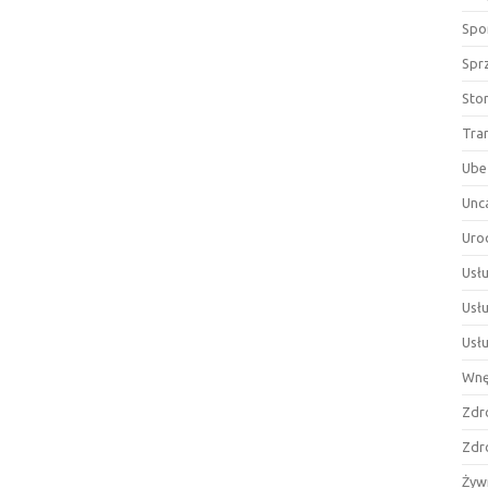
Spor
Spr
Sto
Tra
Ube
Unc
Uro
Usłu
Usł
Usł
Wnę
Zdr
Zdr
Żyw