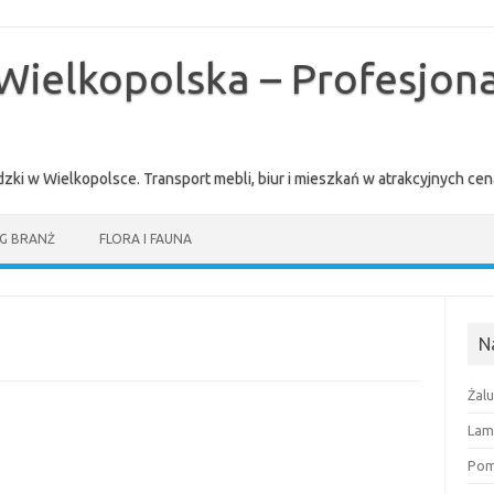
Wielkopolska – Profesjona
zki w Wielkopolsce. Transport mebli, biur i mieszkań w atrakcyjnych 
G BRANŻ
FLORA I FAUNA
N
Żal
Lam
Pomi