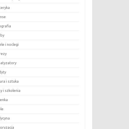
teryka
anse
ografia
by
le i noclegi
rezy
matyzatory
dyty
ura i sztuka
y i szkolenia
ienka
le
ycyna
oryzacja