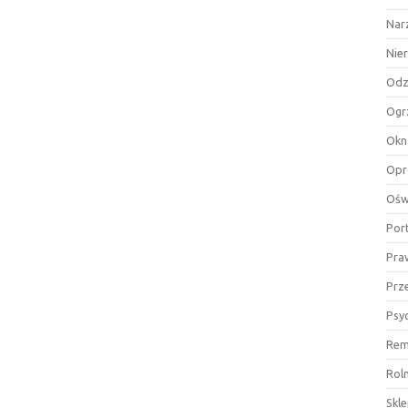
Nar
Nie
Odz
Ogr
Okn
Opr
Ośw
Por
Pra
Prz
Psy
Rem
Rol
Skl