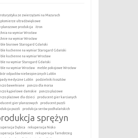
roturystyka ze zwierzętami na Mazurach
epłomierze ultradźwiękowe
y planszowe produkcja
itron
chnia na wymiar Wrocław
chnie na wymiar Wrocław
ble biurowe Starogard Gdański
ble kuchenne na wymiar Starogard Gdański
ble kuchenne na wymiar Wrocław
ble na wymiar Starogard Gdański
ble na wymiar Wrocław
meble pokojowe Wrocław
biór odpadów niebezpiecznych Lublin
pady medyczne Lublin
podzielniki kosztów
nczo bawełniane
ponczo dla morsa
nczo kąpielowe damskie
ponczo plażowe
nczo plażowe dla dzieci
producent gier karcianych
oducent gier planszowych
producent puzzli
odukcja puzzli
produkcja serów podhalańskich
produkcja sprężyn
kuperacja Dębica
rekuperacja Nisko
kuperacja Sandomierz
rekuperacja Tarnobrzeg