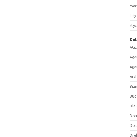
mar
luty
sty
Kat
AGD
Age
Age
Arc
Biz
Bud
Dla 
Do
Dor
Druk