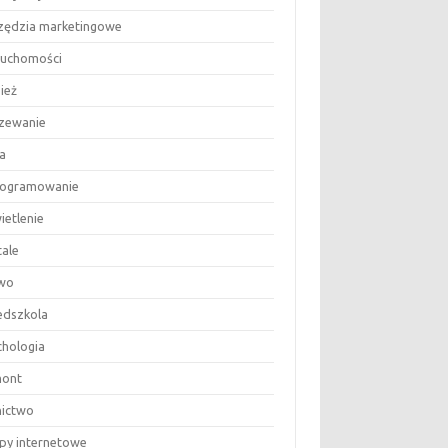
zędzia marketingowe
ruchomości
ież
zewanie
a
ogramowanie
ietlenie
tale
wo
edszkola
chologia
ont
nictwo
epy internetowe