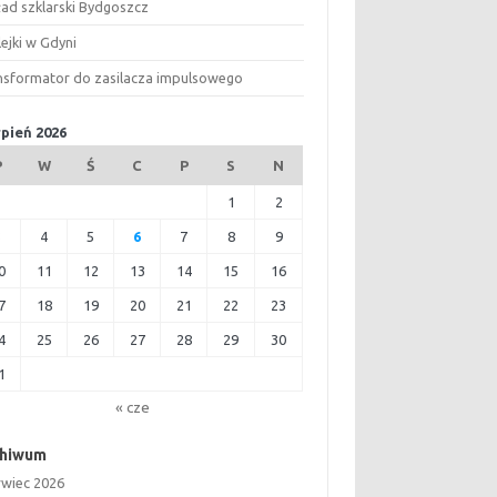
ład szklarski Bydgoszcz
ejki w Gdyni
nsformator do zasilacza impulsowego
rpień 2026
P
W
Ś
C
P
S
N
1
2
3
4
5
6
7
8
9
0
11
12
13
14
15
16
7
18
19
20
21
22
23
4
25
26
27
28
29
30
1
« cze
chiwum
rwiec 2026