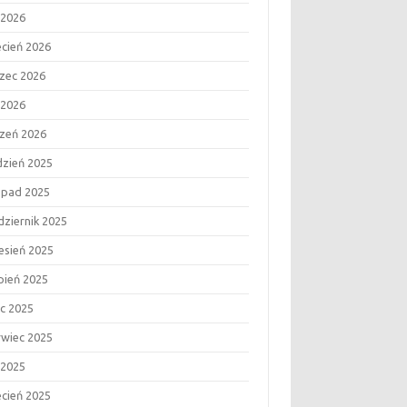
 2026
ecień 2026
zec 2026
 2026
czeń 2026
dzień 2025
topad 2025
dziernik 2025
esień 2025
rpień 2025
ec 2025
rwiec 2025
 2025
ecień 2025