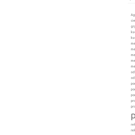
Ag
ci
gr
ku
ku
me
me
me
me
me
od
od
po
po
po
pr
pr
re
re