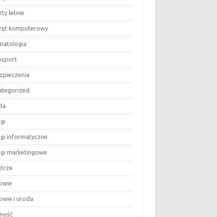
ty letnie
zęt komputerowy
matologia
nsport
zpieczenia
ategorized
da
gi
ugi informatyczne
ugi marketingowe
trze
owie
owie i uroda
ność