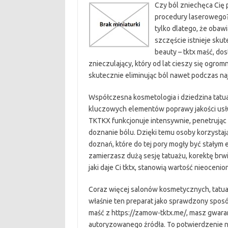
Czy ból zniechęca Cię
procedury laserowego?
tylko dlatego, że obaw
szczęście istnieje sku
beauty – tktx maść, do
znieczulający, który od lat cieszy się ogrom
skutecznie eliminując ból nawet podczas na
Współczesna kosmetologia i dziedzina tatuaż
kluczowych elementów poprawy jakości usłu
TKTKX funkcjonuje intensywnie, penetrując
doznanie bólu. Dzięki temu osoby korzystaj
doznań, które do tej pory mogły być stałym
zamierzasz dużą sesję tatuażu, korektę brwi,
jaki daje Ci tktx, stanowią wartość nieocenio
Coraz więcej salonów kosmetycznych, tatua
właśnie ten preparat jako sprawdzony sposób
maść z https://zamow-tktx.me/, masz gwaran
autoryzowanego źródła. To potwierdzenie ni