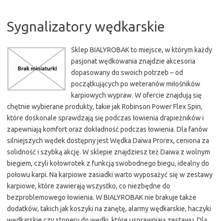
Sygnalizatory wędkarskie
Sklep BIALYROBAK to miejsce, w którym każdy
pasjonat wędkowania znajdzie akcesoria
dopasowany do swoich potrzeb – od
początkujących po weteranów miłośników
karpiowych wypraw. W ofercie znajdują się
chętnie wybierane produkty, takie jak Robinson Power Flex Spin,
które doskonale sprawdzają się podczas łowienia drapieżników i
zapewniają komfort oraz dokładność podczas łowienia. Dla fanów
silniejszych wędek dostępny jest Wędka Daiwa Prorex, ceniona za
solidność i szybką akcję. W sklepie znajdziesz też Daiwa z wolnym
biegiem, czyli kołowrotek z funkcją swobodnego biegu, idealny do
połowu karpi. Na karpiowe zasiadki warto wyposażyć się w zestawy
karpiowe, które zawierają wszystko, co niezbędne do
bezproblemowego łowienia. W BIALYROBAK nie brakuje także
dodatków, takich jak koszyki na zanętę, alarmy wędkarskie, haczyki
wędkarskie czy stopery do wędki, które usprawniają zestawu. Dla