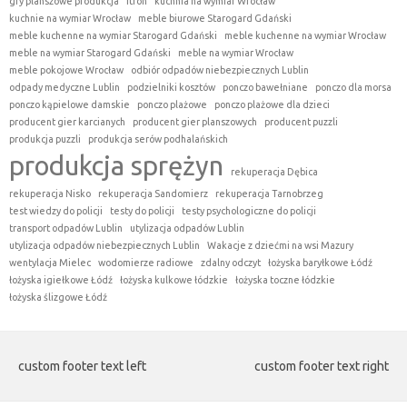
gry planszowe produkcja
itron
kuchnia na wymiar Wrocław
kuchnie na wymiar Wrocław
meble biurowe Starogard Gdański
meble kuchenne na wymiar Starogard Gdański
meble kuchenne na wymiar Wrocław
meble na wymiar Starogard Gdański
meble na wymiar Wrocław
meble pokojowe Wrocław
odbiór odpadów niebezpiecznych Lublin
odpady medyczne Lublin
podzielniki kosztów
ponczo bawełniane
ponczo dla morsa
ponczo kąpielowe damskie
ponczo plażowe
ponczo plażowe dla dzieci
producent gier karcianych
producent gier planszowych
producent puzzli
produkcja puzzli
produkcja serów podhalańskich
produkcja sprężyn
rekuperacja Dębica
rekuperacja Nisko
rekuperacja Sandomierz
rekuperacja Tarnobrzeg
test wiedzy do policji
testy do policji
testy psychologiczne do policji
transport odpadów Lublin
utylizacja odpadów Lublin
utylizacja odpadów niebezpiecznych Lublin
Wakacje z dziećmi na wsi Mazury
wentylacja Mielec
wodomierze radiowe
zdalny odczyt
łożyska baryłkowe Łódź
łożyska igiełkowe Łódź
łożyska kulkowe łódzkie
łożyska toczne łódzkie
łożyska ślizgowe Łódź
custom footer text left
custom footer text right