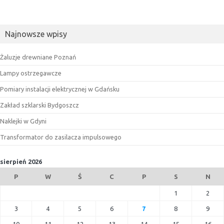
Najnowsze wpisy
Żaluzje drewniane Poznań
Lampy ostrzegawcze
Pomiary instalacji elektrycznej w Gdańsku
Zakład szklarski Bydgoszcz
Naklejki w Gdyni
Transformator do zasilacza impulsowego
sierpień 2026
P
W
Ś
C
P
S
N
1
2
3
4
5
6
7
8
9
10
11
12
13
14
15
16