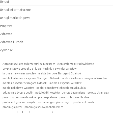
Usługi
Usługi informatyczne
Usługi marketingowe
Wnętrze
Zdrowie
Zdrowie i uroda
Żywność
Agroturystyka ze zwierzętami na Mazurach
ciepłomierze ultradźwiękowe
gry planszowe produkcja
itron
kuchnia na wymiar Wrocław
kuchnie na wymiar Wrocław
meble biurowe Starogard Gdański
meble kuchenne na wymiar Starogard Gdański
meble kuchenne na wymiar Wrocław
meble na wymiar Starogard Gdański
meble na wymiar Wrocław
meble pokojowe Wrocław
odbiór odpadów niebezpiecznych Lublin
odpady medyczne Lublin
podzielniki kosztów
ponczo bawełniane
ponczo dla morsa
ponczo kąpielowe damskie
ponczo plażowe
ponczo plażowe dla dzieci
producent gier karcianych
producent gier planszowych
producent puzzli
produkcja puzzli
produkcja serów podhalańskich