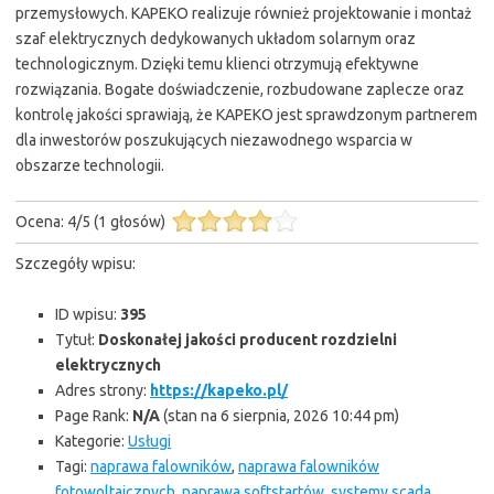
przemysłowych. KAPEKO realizuje również projektowanie i montaż
szaf elektrycznych dedykowanych układom solarnym oraz
technologicznym. Dzięki temu klienci otrzymują efektywne
rozwiązania. Bogate doświadczenie, rozbudowane zaplecze oraz
kontrolę jakości sprawiają, że KAPEKO jest sprawdzonym partnerem
dla inwestorów poszukujących niezawodnego wsparcia w
obszarze technologii.
Ocena:
4
/
5
(
1
głosów)
Szczegóły wpisu:
ID wpisu:
395
Tytuł:
Doskonałej jakości producent rozdzielni
elektrycznych
Adres strony:
https://kapeko.pl/
Page Rank:
N/A
(stan na 6 sierpnia, 2026 10:44 pm)
Kategorie:
Usługi
Tagi:
naprawa falowników
,
naprawa falowników
fotowoltaicznych
,
naprawa softstartów
,
systemy scada
,