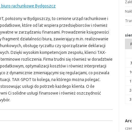
Zak
 biuro rachunkowe Bydgoszcz
Nakl
T, położony w Bydgoszczy, to cenione urząd rachunkowe i
Tra
podatkowe, które od lat wspiera przedsiębiorców i również
ywatne w zarządzaniu finansami. Prowadzenie księgowości
sie
ny fragment działalności biura, zawierający m.in. realizowanie
chunkowych, obsługę ryczałtu czy sporządzanie deklaracji
ych. Dzięki wysokim kompetencjom zespołu, klienci TAX-
terminowe rozliczenia. Firma trudni się również w doradztwie
odatkowym, optymalizacji kosztów i również interpretacji
1
ąco z dynamicznie zmieniającymi się regulacjami, co pozwala
ytuacji. TAX-SPOT to kolega, na którego można polegać.
1
stosowując usługi do potrzeb każdego klienta. O ile
2
wni Ci solidne usługi finansowe i również oszczędność
3
wybór.
Ar
cze