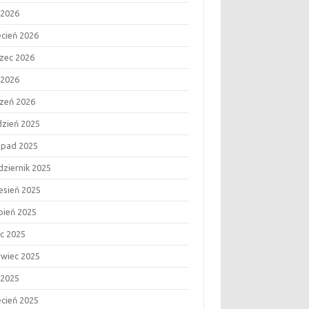
 2026
ecień 2026
zec 2026
 2026
czeń 2026
dzień 2025
topad 2025
dziernik 2025
esień 2025
rpień 2025
ec 2025
rwiec 2025
 2025
ecień 2025