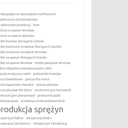
roturystyka ze zwierzętami na Mazurach
epłomierze ultradźwiękowe
y planszowe produkcja
itron
chnia na wymiar Wrocław
chnie na wymiar Wrocław
ble biurowe Starogard Gdański
ble kuchenne na wymiar Starogard Gdański
ble kuchenne na wymiar Wrocław
ble na wymiar Starogard Gdański
ble na wymiar Wrocław
meble pokojowe Wrocław
biór odpadów niebezpiecznych Lublin
pady medyczne Lublin
podzielniki kosztów
nczo bawełniane
ponczo dla morsa
nczo kąpielowe damskie
ponczo plażowe
nczo plażowe dla dzieci
producent gier karcianych
oducent gier planszowych
producent puzzli
odukcja puzzli
produkcja serów podhalańskich
produkcja sprężyn
kuperacja Dębica
rekuperacja Nisko
kuperacja Sandomierz
rekuperacja Tarnobrzeg