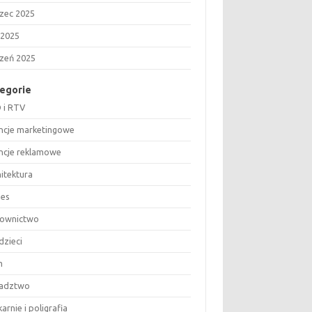
zec 2025
 2025
czeń 2025
egorie
 i RTV
ncje marketingowe
ncje reklamowe
hitektura
nes
ownictwo
dzieci
m
adztwo
arnie i poligrafia