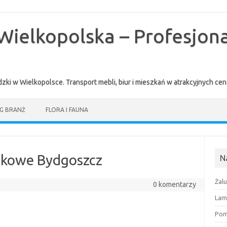
Wielkopolska – Profesjona
zki w Wielkopolsce. Transport mebli, biur i mieszkań w atrakcyjnych 
G BRANŻ
FLORA I FAUNA
nkowe Bydgoszcz
N
Żal
0 komentarzy
Lam
Pomi