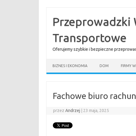
Przejdź
do
treści
Przeprowadzki 
Transportowe
Oferujemy szybkie i bezpieczne przeprowad
BIZNES I EKONOMIA
DOM
FIRMY W
Fachowe biuro rachu
przez
Andrzej
|
23 maja, 2025