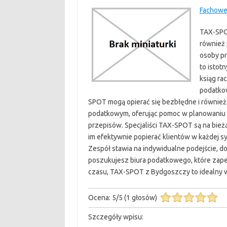
Fachowe
TAX-SPO
również 
osoby pr
to istot
ksiąg ra
podatkow
SPOT mogą opierać się bezbłędne i również 
podatkowym, oferując pomoc w planowaniu p
przepisów. Specjaliści TAX-SPOT są na bież
im efektywnie popierać klientów w każdej s
Zespół stawia na indywidualne podejście, do
poszukujesz biura podatkowego, które zape
czasu, TAX-SPOT z Bydgoszczy to idealny 
Ocena:
5
/
5
(
1
głosów)
Szczegóły wpisu: