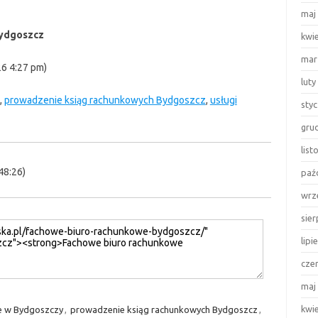
maj
Bydgoszcz
kwi
mar
26 4:27 pm)
luty
,
prowadzenie ksiąg rachunkowych Bydgoszcz
,
usługi
sty
gru
lis
48:26)
paź
wrz
sie
lipi
cze
maj
kwi
e w Bydgoszczy
,
prowadzenie ksiąg rachunkowych Bydgoszcz
,