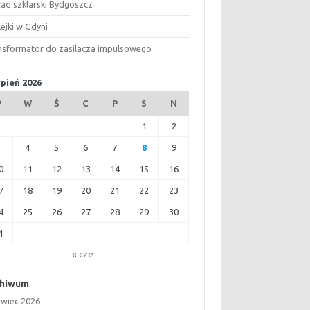
ład szklarski Bydgoszcz
ejki w Gdyni
nsformator do zasilacza impulsowego
rpień 2026
P
W
Ś
C
P
S
N
1
2
3
4
5
6
7
8
9
0
11
12
13
14
15
16
7
18
19
20
21
22
23
4
25
26
27
28
29
30
1
« cze
chiwum
rwiec 2026