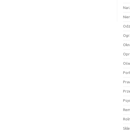
Nar
Nie
Odz
Ogr
Okn
Opr
Ośw
Por
Pra
Prz
Psy
Rem
Rol
Skl