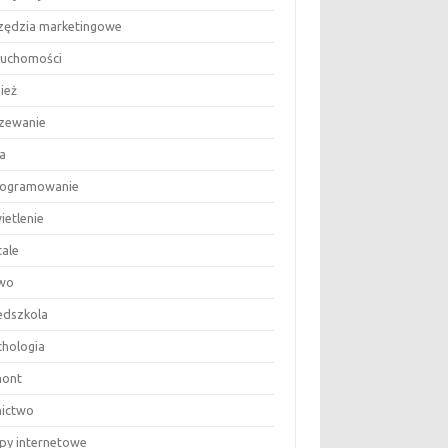
zędzia marketingowe
ruchomości
ież
zewanie
a
ogramowanie
ietlenie
tale
wo
edszkola
chologia
ont
nictwo
epy internetowe