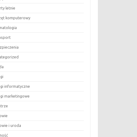
ty letnie
zęt komputerowy
matologia
nsport
zpieczenia
ategorized
da
gi
ugi informatyczne
ugi marketingowe
trze
owie
owie i uroda
ność