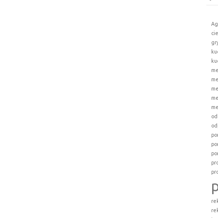
Ag
ci
gr
ku
ku
me
me
me
me
me
od
od
po
po
po
pr
pr
re
re