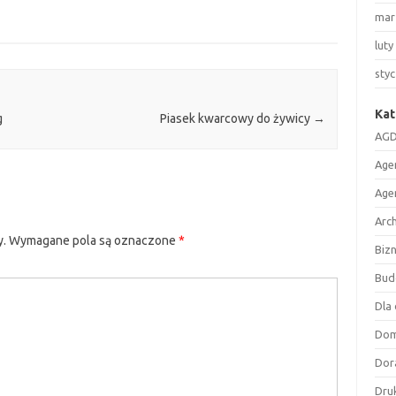
mar
luty
sty
Kat
g
Piasek kwarcowy do żywicy
→
AGD
Age
Age
Arc
y.
Wymagane pola są oznaczone
*
Biz
Bud
Dla 
Do
Dor
Druk