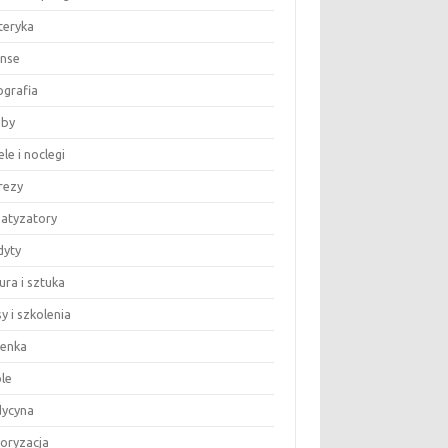
teryka
anse
ografia
by
le i noclegi
rezy
matyzatory
dyty
ura i sztuka
y i szkolenia
ienka
le
ycyna
oryzacja