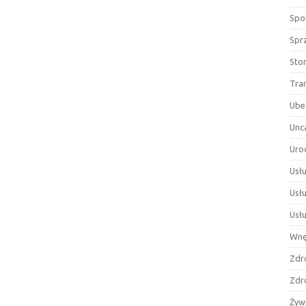
Spor
Spr
Sto
Tra
Ube
Unc
Uro
Usłu
Usł
Usł
Wnę
Zdr
Zdr
Żyw