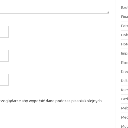
Ezo
Fin
Fot
Hob
Hote
Imp
Kli
Kre
Kult
Kurs
Łaz
przeglądarce aby wypełnić dane podczas pisania kolejnych
Meb
Med
Mot