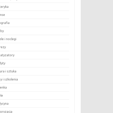
teryka
anse
ografia
by
le i noclegi
rezy
matyzatory
dyty
ura i sztuka
y i szkolenia
ienka
le
ycyna
oryzacja