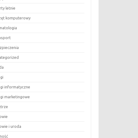
ty letnie
zęt komputerowy
matologia
nsport
zpieczenia
ategorized
da
gi
ugi informatyczne
ugi marketingowe
trze
owie
owie i uroda
ność