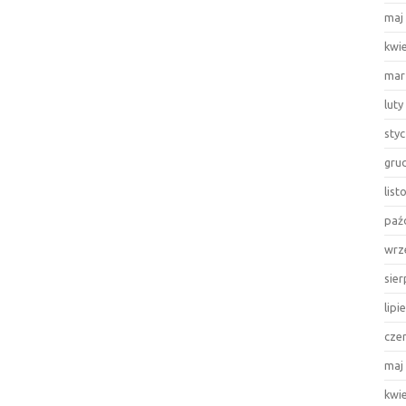
maj
kwi
mar
luty
sty
gru
lis
paź
wrz
sie
lipi
cze
maj
kwi