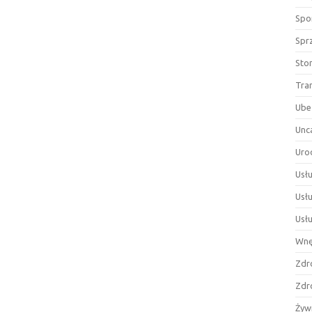
Spor
Spr
Sto
Tra
Ube
Unc
Uro
Usłu
Usł
Usł
Wnę
Zdr
Zdr
Żyw