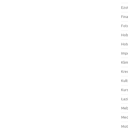
Ezo
Fin
Fot
Hob
Hote
Imp
Kli
Kre
Kult
Kurs
Łaz
Meb
Med
Mot