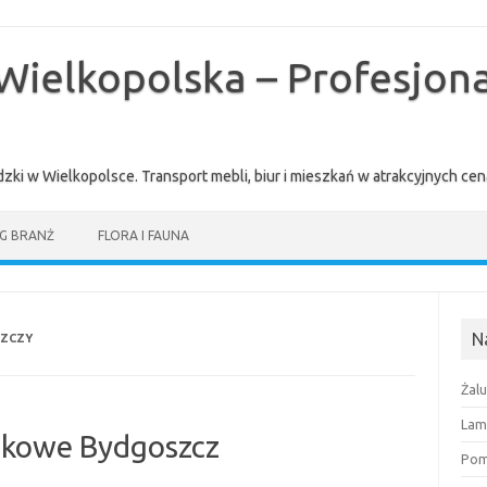
Wielkopolska – Profesjona
zki w Wielkopolsce. Transport mebli, biur i mieszkań w atrakcyjnych 
G BRANŻ
FLORA I FAUNA
N
SZCZY
Żal
Lam
nkowe Bydgoszcz
Pomi