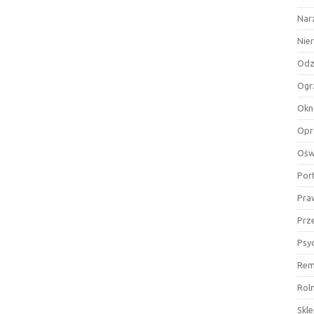
Nar
Nie
Odz
Ogr
Okn
Opr
Ośw
Por
Pra
Prz
Psy
Rem
Rol
Skl