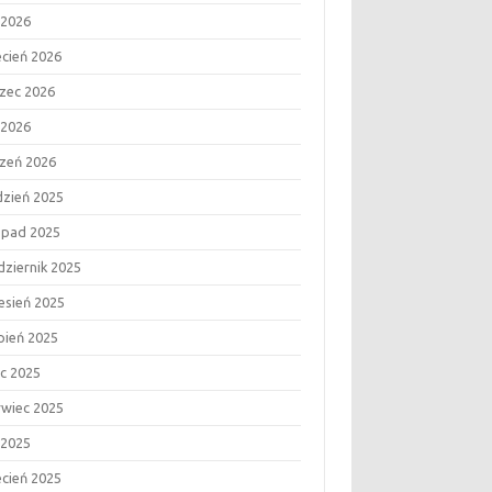
 2026
ecień 2026
zec 2026
 2026
czeń 2026
dzień 2025
topad 2025
dziernik 2025
esień 2025
rpień 2025
ec 2025
rwiec 2025
 2025
ecień 2025