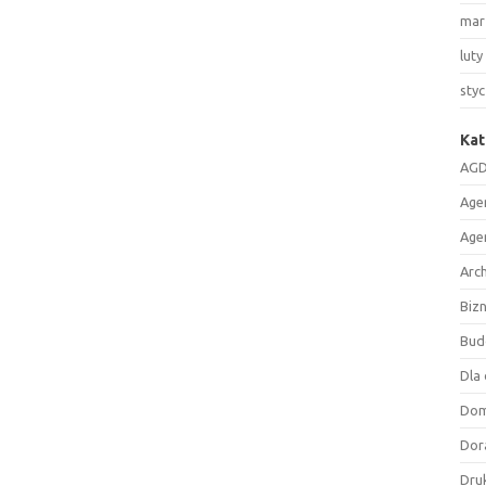
mar
luty
sty
Kat
AGD
Age
Age
Arc
Biz
Bud
Dla 
Do
Dor
Druk