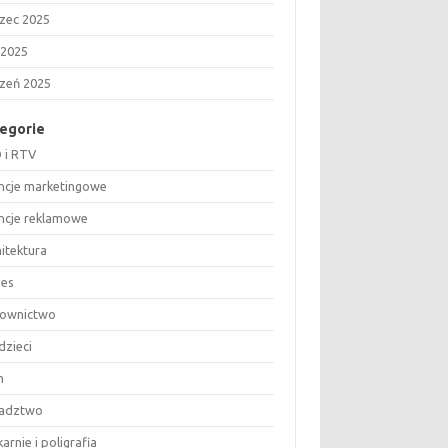
zec 2025
 2025
czeń 2025
egorie
 i RTV
ncje marketingowe
ncje reklamowe
hitektura
nes
ownictwo
dzieci
m
adztwo
arnie i poligrafia