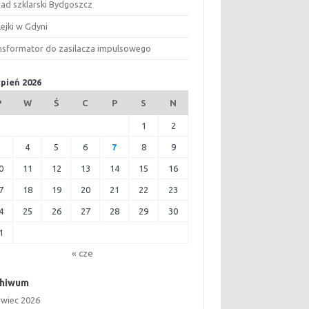
ład szklarski Bydgoszcz
ejki w Gdyni
nsformator do zasilacza impulsowego
rpień 2026
P
W
Ś
C
P
S
N
1
2
3
4
5
6
7
8
9
0
11
12
13
14
15
16
7
18
19
20
21
22
23
4
25
26
27
28
29
30
1
« cze
chiwum
rwiec 2026