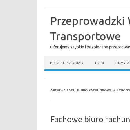
Przejdź
do
treści
Przeprowadzki 
Transportowe
Oferujemy szybkie i bezpieczne przeprowad
BIZNES I EKONOMIA
DOM
FIRMY W
ARCHIWA TAGU:
BIURO RACHUNKOWE W BYDGO
Fachowe biuro rachu