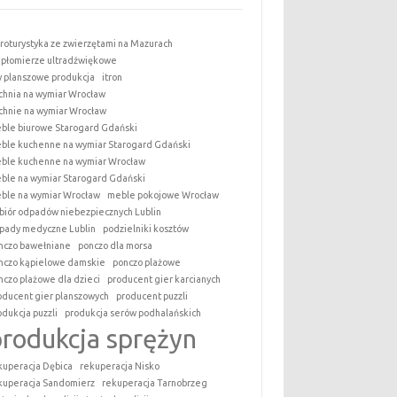
roturystyka ze zwierzętami na Mazurach
epłomierze ultradźwiękowe
y planszowe produkcja
itron
chnia na wymiar Wrocław
chnie na wymiar Wrocław
ble biurowe Starogard Gdański
ble kuchenne na wymiar Starogard Gdański
ble kuchenne na wymiar Wrocław
ble na wymiar Starogard Gdański
ble na wymiar Wrocław
meble pokojowe Wrocław
biór odpadów niebezpiecznych Lublin
pady medyczne Lublin
podzielniki kosztów
nczo bawełniane
ponczo dla morsa
nczo kąpielowe damskie
ponczo plażowe
nczo plażowe dla dzieci
producent gier karcianych
oducent gier planszowych
producent puzzli
odukcja puzzli
produkcja serów podhalańskich
produkcja sprężyn
kuperacja Dębica
rekuperacja Nisko
kuperacja Sandomierz
rekuperacja Tarnobrzeg