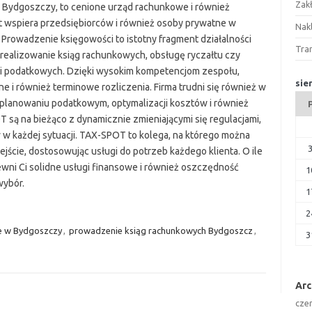
Zak
Bydgoszczy, to cenione urząd rachunkowe i również
t wspiera przedsiębiorców i również osoby prywatne w
Nakl
 Prowadzenie księgowości to istotny fragment działalności
Tra
. realizowanie ksiąg rachunkowych, obsługę ryczałtu czy
ji podatkowych. Dzięki wysokim kompetencjom zespołu,
sie
 i również terminowe rozliczenia. Firma trudni się również w
planowaniu podatkowym, optymalizacji kosztów i również
OT są na bieżąco z dynamicznie zmieniającymi się regulacjami,
 w każdej sytuacji. TAX-SPOT to kolega, na którego można
jście, dostosowując usługi do potrzeb każdego klienta. O ile
wni Ci solidne usługi finansowe i również oszczędność
1
wybór.
1
2
e w Bydgoszczy
,
prowadzenie ksiąg rachunkowych Bydgoszcz
,
3
Ar
cze