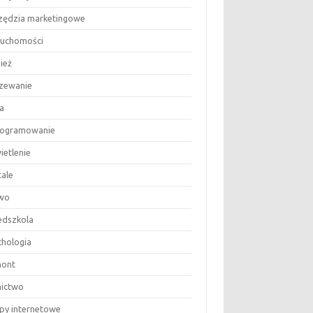
zędzia marketingowe
ruchomości
ież
zewanie
a
ogramowanie
ietlenie
tale
wo
edszkola
chologia
ont
nictwo
epy internetowe