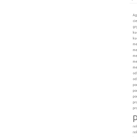
Ag
ci
gr
ku
ku
me
me
me
me
me
od
od
po
po
po
pr
pr
re
re