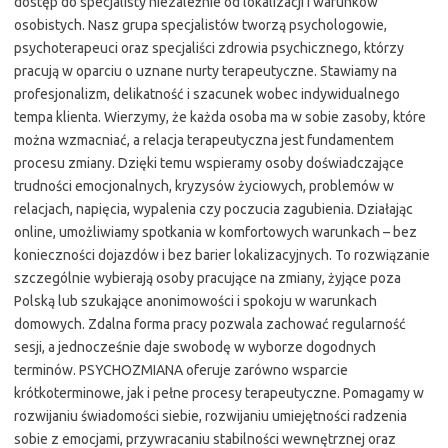
dostęp do specjalisty niezależnie od lokalizacji i warunków
osobistych. Nasz grupa specjalistów tworzą psychologowie,
psychoterapeuci oraz specjaliści zdrowia psychicznego, którzy
pracują w oparciu o uznane nurty terapeutyczne. Stawiamy na
profesjonalizm, delikatność i szacunek wobec indywidualnego
tempa klienta. Wierzymy, że każda osoba ma w sobie zasoby, które
można wzmacniać, a relacja terapeutyczna jest fundamentem
procesu zmiany. Dzięki temu wspieramy osoby doświadczające
trudności emocjonalnych, kryzysów życiowych, problemów w
relacjach, napięcia, wypalenia czy poczucia zagubienia. Działając
online, umożliwiamy spotkania w komfortowych warunkach – bez
konieczności dojazdów i bez barier lokalizacyjnych. To rozwiązanie
szczególnie wybierają osoby pracujące na zmiany, żyjące poza
Polską lub szukające anonimowości i spokoju w warunkach
domowych. Zdalna forma pracy pozwala zachować regularność
sesji, a jednocześnie daje swobodę w wyborze dogodnych
terminów. PSYCHOZMIANA oferuje zarówno wsparcie
krótkoterminowe, jak i pełne procesy terapeutyczne. Pomagamy w
rozwijaniu świadomości siebie, rozwijaniu umiejętności radzenia
sobie z emocjami, przywracaniu stabilności wewnętrznej oraz