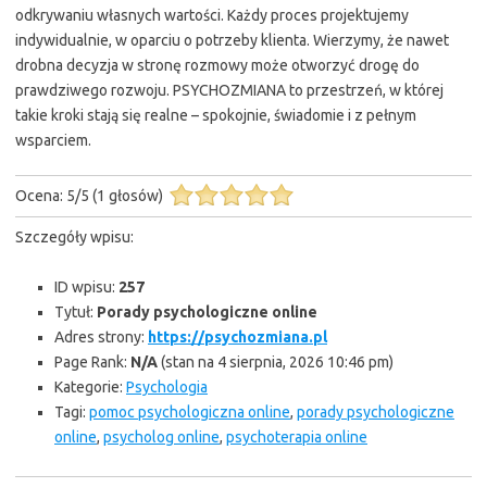
odkrywaniu własnych wartości. Każdy proces projektujemy
indywidualnie, w oparciu o potrzeby klienta. Wierzymy, że nawet
drobna decyzja w stronę rozmowy może otworzyć drogę do
prawdziwego rozwoju. PSYCHOZMIANA to przestrzeń, w której
takie kroki stają się realne – spokojnie, świadomie i z pełnym
wsparciem.
Ocena:
5
/
5
(
1
głosów)
Szczegóły wpisu:
ID wpisu:
257
Tytuł:
Porady psychologiczne online
Adres strony:
https://psychozmiana.pl
Page Rank:
N/A
(stan na 4 sierpnia, 2026 10:46 pm)
Kategorie:
Psychologia
Tagi:
pomoc psychologiczna online
,
porady psychologiczne
online
,
psycholog online
,
psychoterapia online