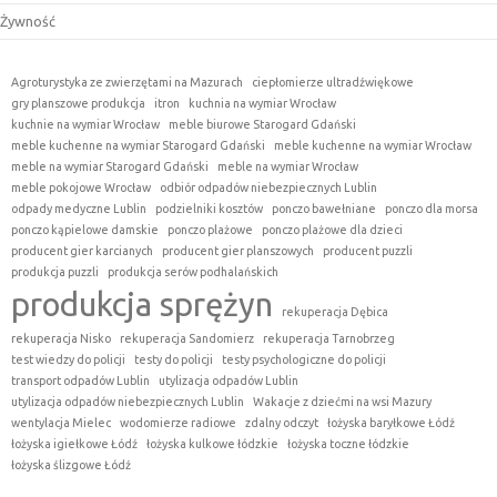
Żywność
Agroturystyka ze zwierzętami na Mazurach
ciepłomierze ultradźwiękowe
gry planszowe produkcja
itron
kuchnia na wymiar Wrocław
kuchnie na wymiar Wrocław
meble biurowe Starogard Gdański
meble kuchenne na wymiar Starogard Gdański
meble kuchenne na wymiar Wrocław
meble na wymiar Starogard Gdański
meble na wymiar Wrocław
meble pokojowe Wrocław
odbiór odpadów niebezpiecznych Lublin
odpady medyczne Lublin
podzielniki kosztów
ponczo bawełniane
ponczo dla morsa
ponczo kąpielowe damskie
ponczo plażowe
ponczo plażowe dla dzieci
producent gier karcianych
producent gier planszowych
producent puzzli
produkcja puzzli
produkcja serów podhalańskich
produkcja sprężyn
rekuperacja Dębica
rekuperacja Nisko
rekuperacja Sandomierz
rekuperacja Tarnobrzeg
test wiedzy do policji
testy do policji
testy psychologiczne do policji
transport odpadów Lublin
utylizacja odpadów Lublin
utylizacja odpadów niebezpiecznych Lublin
Wakacje z dziećmi na wsi Mazury
wentylacja Mielec
wodomierze radiowe
zdalny odczyt
łożyska baryłkowe Łódź
łożyska igiełkowe Łódź
łożyska kulkowe łódzkie
łożyska toczne łódzkie
łożyska ślizgowe Łódź