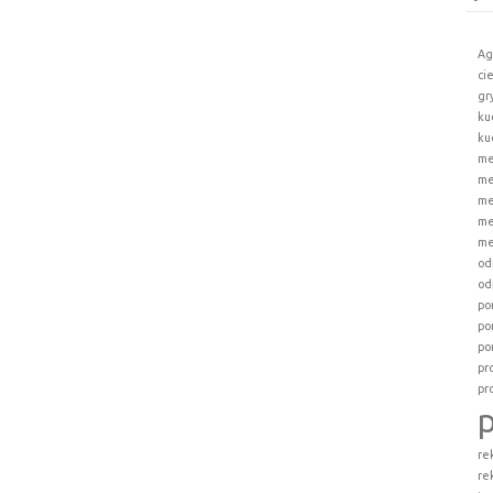
Ag
ci
gr
ku
ku
me
me
me
me
me
od
od
po
po
po
pr
pr
re
re