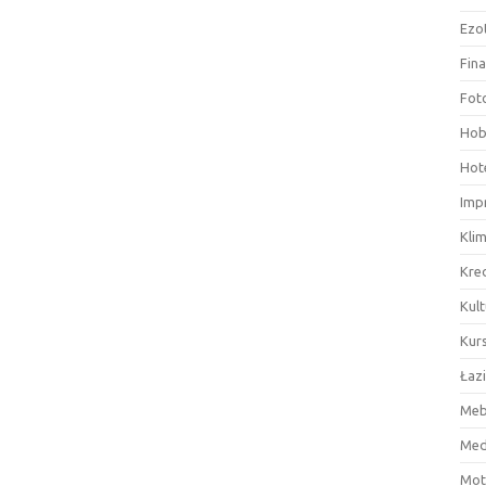
Ezo
Fin
Fot
Hob
Hote
Imp
Kli
Kre
Kult
Kurs
Łaz
Meb
Med
Mot