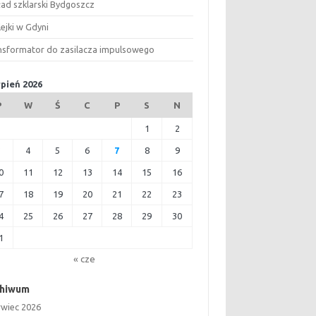
ład szklarski Bydgoszcz
ejki w Gdyni
nsformator do zasilacza impulsowego
rpień 2026
P
W
Ś
C
P
S
N
1
2
3
4
5
6
7
8
9
0
11
12
13
14
15
16
7
18
19
20
21
22
23
4
25
26
27
28
29
30
1
« cze
chiwum
rwiec 2026