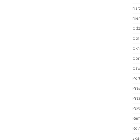
Nar
Nie
Odz
Ogr
Okn
Opr
Ośw
Por
Pra
Prz
Psy
Rem
Rol
Skl