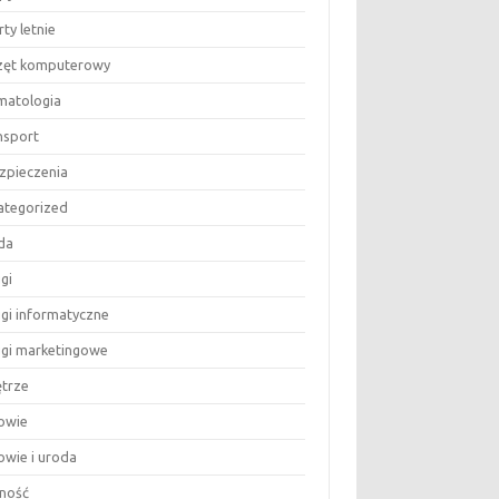
ty letnie
zęt komputerowy
matologia
nsport
zpieczenia
ategorized
da
gi
ugi informatyczne
ugi marketingowe
trze
owie
owie i uroda
ność