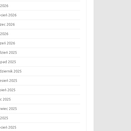
 2026
ecień 2026
zec 2026
 2026
czeń 2026
dzień 2025
topad 2025
dziernik 2025
esień 2025
rpień 2025
ec 2025
rwiec 2025
 2025
ecień 2025