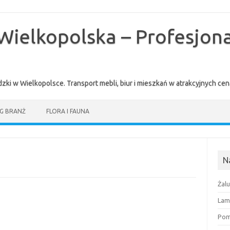
Wielkopolska – Profesjona
zki w Wielkopolsce. Transport mebli, biur i mieszkań w atrakcyjnych 
G BRANŻ
FLORA I FAUNA
N
Żal
Lam
Pomi