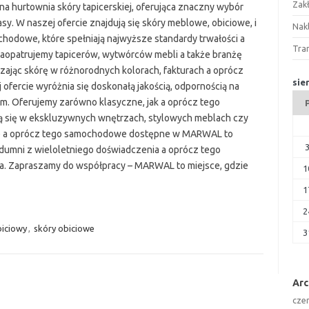
Zak
hurtownia skóry tapicerskiej, oferująca znaczny wybór
sy. W naszej ofercie znajdują się skóry meblowe, obiciowe, i
Nakl
hodowe, które spełniają najwyższe standardy trwałości a
Tra
Zaopatrujemy tapicerów, wytwórców mebli a także branżę
zając skórę w różnorodnych kolorach, fakturach a oprócz
sie
ofercie wyróżnia się doskonałą jakością, odpornością na
m. Oferujemy zarówno klasyczne, jak a oprócz tego
ą się w ekskluzywnych wnętrzach, stylowych meblach czy
e a oprócz tego samochodowe dostępne w MARWAL to
 dumni z wieloletniego doświadczenia a oprócz tego
ta. Zapraszamy do współpracy – MARWAL to miejsce, gdzie
1
1
2
biciowy
,
skóry obiciowe
3
Ar
cze