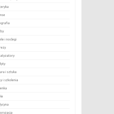
teryka
anse
ografia
by
le i noclegi
rezy
matyzatory
dyty
ura i sztuka
y i szkolenia
ienka
le
ycyna
oryzacja