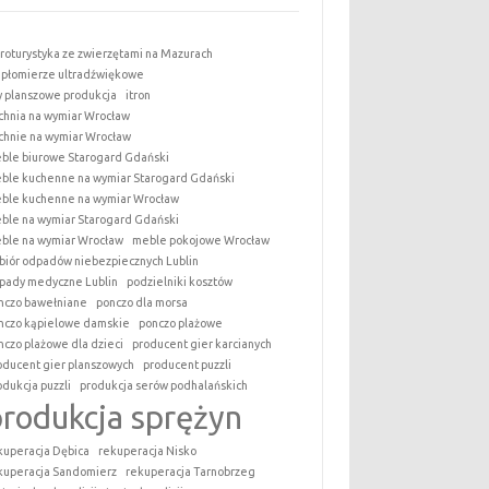
roturystyka ze zwierzętami na Mazurach
epłomierze ultradźwiękowe
y planszowe produkcja
itron
chnia na wymiar Wrocław
chnie na wymiar Wrocław
ble biurowe Starogard Gdański
ble kuchenne na wymiar Starogard Gdański
ble kuchenne na wymiar Wrocław
ble na wymiar Starogard Gdański
ble na wymiar Wrocław
meble pokojowe Wrocław
biór odpadów niebezpiecznych Lublin
pady medyczne Lublin
podzielniki kosztów
nczo bawełniane
ponczo dla morsa
nczo kąpielowe damskie
ponczo plażowe
nczo plażowe dla dzieci
producent gier karcianych
oducent gier planszowych
producent puzzli
odukcja puzzli
produkcja serów podhalańskich
produkcja sprężyn
kuperacja Dębica
rekuperacja Nisko
kuperacja Sandomierz
rekuperacja Tarnobrzeg