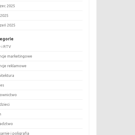
zec 2025
 2025
czeń 2025
egorie
 i RTV
ncje marketingowe
ncje reklamowe
hitektura
nes
ownictwo
dzieci
m
adztwo
arnie i poligrafia