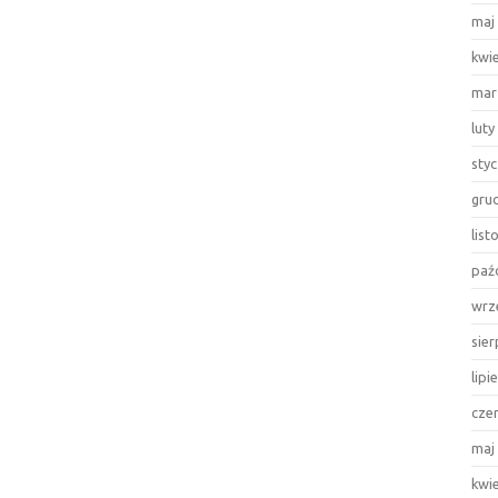
maj
kwi
mar
luty
sty
gru
lis
paź
wrz
sie
lipi
cze
maj
kwi