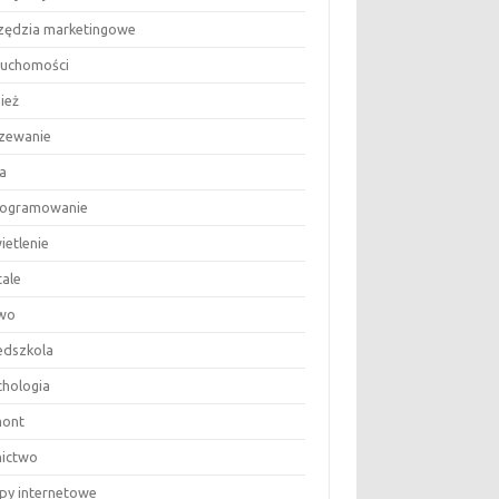
zędzia marketingowe
ruchomości
ież
zewanie
a
ogramowanie
ietlenie
tale
wo
edszkola
chologia
ont
nictwo
epy internetowe