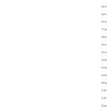
Spor
Spr
Sto
Tra
Ube
Unc
Uro
Usłu
Usł
Usł
Wnę
Zdr
Zdr
Żyw