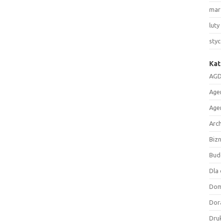
mar
luty
sty
Kat
AGD
Age
Age
Arc
Biz
Bud
Dla 
Do
Dor
Druk