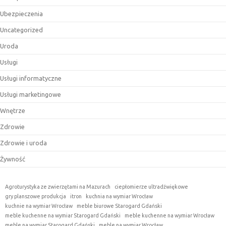
Ubezpieczenia
Uncategorized
Uroda
Usługi
Usługi informatyczne
Usługi marketingowe
Wnętrze
Zdrowie
Zdrowie i uroda
Żywność
Agroturystyka ze zwierzętami na Mazurach
ciepłomierze ultradźwiękowe
gry planszowe produkcja
itron
kuchnia na wymiar Wrocław
kuchnie na wymiar Wrocław
meble biurowe Starogard Gdański
meble kuchenne na wymiar Starogard Gdański
meble kuchenne na wymiar Wrocław
meble na wymiar Starogard Gdański
meble na wymiar Wrocław