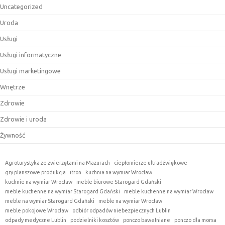
Uncategorized
Uroda
Usługi
Usługi informatyczne
Usługi marketingowe
Wnętrze
Zdrowie
Zdrowie i uroda
Żywność
Agroturystyka ze zwierzętami na Mazurach
ciepłomierze ultradźwiękowe
gry planszowe produkcja
itron
kuchnia na wymiar Wrocław
kuchnie na wymiar Wrocław
meble biurowe Starogard Gdański
meble kuchenne na wymiar Starogard Gdański
meble kuchenne na wymiar Wrocław
meble na wymiar Starogard Gdański
meble na wymiar Wrocław
meble pokojowe Wrocław
odbiór odpadów niebezpiecznych Lublin
odpady medyczne Lublin
podzielniki kosztów
ponczo bawełniane
ponczo dla morsa