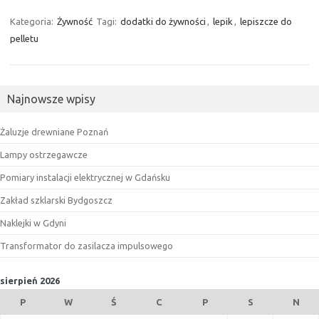
Kategoria:
Żywność
Tagi:
dodatki do żywności
,
lepik
,
lepiszcze do
pelletu
Najnowsze wpisy
Żaluzje drewniane Poznań
Lampy ostrzegawcze
Pomiary instalacji elektrycznej w Gdańsku
Zakład szklarski Bydgoszcz
Naklejki w Gdyni
Transformator do zasilacza impulsowego
sierpień 2026
P
W
Ś
C
P
S
N