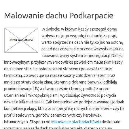
Malowanie dachu Podkarpacie
W świecie, w którym każdy szczegół domu
wpływa na jego wygodę i rachunki za prąd,
warto spojrzeć na dach nie tylko jak na osłonę
przed deszczem, ale przede wszystkim jak na
zaawansowany system termoregulacji. Dzięki
innowacyjnym, przyjaznym środowisku powłokom malarskim każdy
dach może stać się osłoną przed słońcem i poprawić izolację
termiczną, co owocuje na niższe koszty chłodzenia latem oraz
mniejsze straty ciepła zimą. Starannie dobrane barwniki odbijają
promieniowanie UV, a równocześnie chronią podłoże przed
utlenianiem i mikropęknięciami, wydłużając żywotność pokrycia
nawet o kilkanaście lat. Tak kompleksowe podejście wymaga jednak
kompetencji ekipy, która zna specyfikę różnych materiałów – czy to
profili stalowych, gontów ceramicznych czy karpiówek
bitumicznych. Eksperci od
Malowanie blachodachówki
doskonale
rozumieją, że każdy dach to unikalny projekt, dlatego stosują