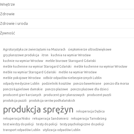
Wnętrze
Zdrowie
Zdrowie i uroda
Żywność
Agroturystyka ze zwierzętami na Mazurach
ciepłomierze ultradźwiękowe
gry planszowe produkcja
itron
kuchnia na wymiar Wrocław
kuchnie na wymiar Wrocław
meble biurowe Starogard Gdański
meble kuchenne na wymiar Starogard Gdański
meble kuchenne na wymiar Wrocław
meble na wymiar Starogard Gdański
meble na wymiar Wrocław
meble pokojowe Wrocław
odbiór odpadów niebezpiecznych Lublin
odpady medyczne Lublin
podzielniki kosztów
ponczo bawełniane
ponczo dla morsa
ponczo kąpielowe damskie
ponczo plażowe
ponczo plażowe dla dzieci
producent gier karcianych
producent gier planszowych
producent puzzli
produkcja puzzli
produkcja serów podhalańskich
produkcja sprężyn
rekuperacja Dębica
rekuperacja Nisko
rekuperacja Sandomierz
rekuperacja Tarnobrzeg
test wiedzy do policji
testy do policji
testy psychologiczne do policji
transport odpadów Lublin
utylizacja odpadów Lublin