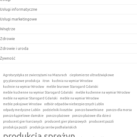
Usługi informatyczne
Usługi marketingowe
Wnętrze
Zdrowie
Zdrowie i uroda
Żywność
Agroturystyka ze zwierzętami na Mazurach
ciepłomierze ultradźwiękowe
gry planszowe produkcja
itron
kuchnia na wymiar Wrocław
kuchnie na wymiar Wrocław
meble biurowe Starogard Gdański
meble kuchenne na wymiar Starogard Gdański
meble kuchenne na wymiar Wrocław
meble na wymiar Starogard Gdański
meble na wymiar Wrocław
meble pokojowe Wrocław
odbiór odpadów niebezpiecznych Lublin
odpady medyczne Lublin
podzielniki kosztów
ponczo bawełniane
ponczo dla morsa
ponczo kąpielowe damskie
ponczo plażowe
ponczo plażowe dla dzieci
producent gier karcianych
producent gier planszowych
producent puzzli
produkcja puzzli
produkcja serów podhalańskich
produkcja sprężyn