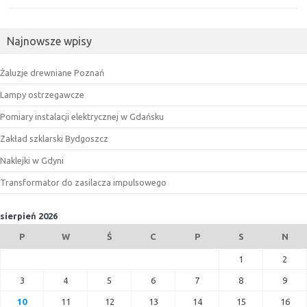
Najnowsze wpisy
Żaluzje drewniane Poznań
Lampy ostrzegawcze
Pomiary instalacji elektrycznej w Gdańsku
Zakład szklarski Bydgoszcz
Naklejki w Gdyni
Transformator do zasilacza impulsowego
sierpień 2026
P
W
Ś
C
P
S
N
1
2
3
4
5
6
7
8
9
10
11
12
13
14
15
16