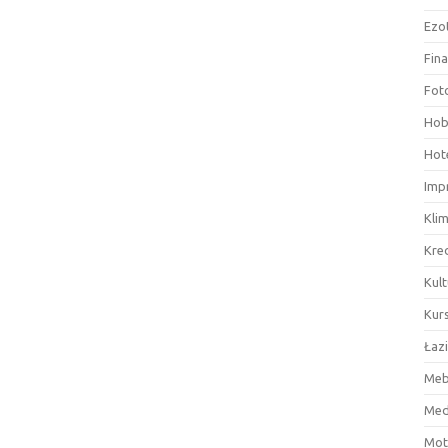
Ezo
Fin
Fot
Hob
Hote
Imp
Kli
Kre
Kult
Kurs
Łaz
Meb
Med
Mot