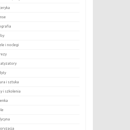
teryka
anse
ografia
by
le i noclegi
rezy
matyzatory
dyty
ura i sztuka
y i szkolenia
ienka
le
ycyna
oryzacja