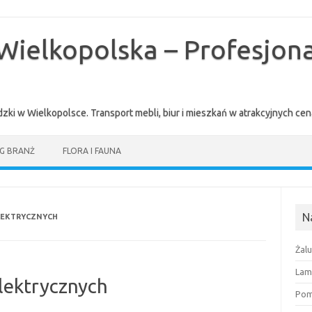
Wielkopolska – Profesjona
zki w Wielkopolsce. Transport mebli, biur i mieszkań w atrakcyjnych 
G BRANŻ
FLORA I FAUNA
N
LEKTRYCZNYCH
Żal
Lam
elektrycznych
Pomi