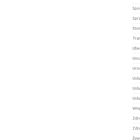
Spor
Spr
Sto
Tra
Ube
Unc
Uro
Usłu
Usł
Usł
Wnę
Zdr
Zdr
Żyw