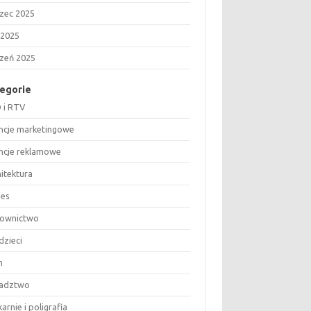
zec 2025
 2025
czeń 2025
egorie
 i RTV
ncje marketingowe
ncje reklamowe
hitektura
nes
ownictwo
dzieci
m
adztwo
arnie i poligrafia