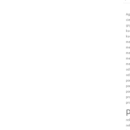
Ag
ci
gr
ku
ku
me
me
me
me
me
od
od
po
po
po
pr
pr
re
re