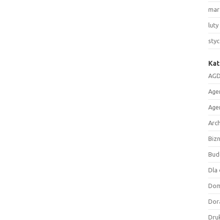
mar
luty
sty
Kat
AGD
Age
Age
Arc
Biz
Bud
Dla 
Do
Dor
Druk