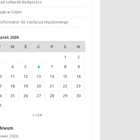
ład szklarski Bydgoszcz
ejki w Gdyni
nsformator do zasilacza impulsowego
rpień 2026
P
W
Ś
C
P
S
N
1
2
3
4
5
6
7
8
9
0
11
12
13
14
15
16
7
18
19
20
21
22
23
4
25
26
27
28
29
30
1
« cze
chiwum
rwiec 2026