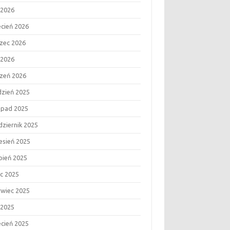
 2026
ecień 2026
zec 2026
 2026
czeń 2026
dzień 2025
topad 2025
dziernik 2025
esień 2025
rpień 2025
ec 2025
rwiec 2025
 2025
ecień 2025