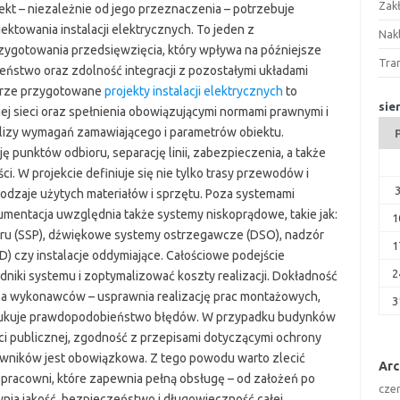
Zak
kt – niezależnie od jego przeznaczenia – potrzebuje
ektowania instalacji elektrycznych. To jeden z
Nakl
zygotowania przedsięwzięcia, który wpływa na późniejsze
Tra
ństwo oraz zdolność integracji z pozostałymi układami
brze przygotowane
projekty instalacji elektrycznych
to
sie
j sieci oraz spełnienia obowiązującymi normami prawnymi i
alizy wymagań zamawiającego i parametrów obiektu.
ję punktów odbioru, separację linii, zabezpieczenia, a także
i. W projekcie definiuje się nie tylko trasy przewodów i
 rodzaje użytych materiałów i sprzętu. Poza systemami
umentacja uwzględnia także systemy niskoprądowe, takie jak:
1
ożaru (SSP), dźwiękowe systemy ostrzegawcze (DSO), nadzór
1
D) czy instalacje oddymiające. Całościowe podejście
2
dniki systemu i zoptymalizować koszty realizacji. Dokładność
la wykonawców – usprawnia realizację prac montażowych,
3
edukuje prawdopodobieństwo błędów. W przypadku budynków
i publicznej, zgodność z przepisami dotyczącymi ochrony
wników jest obowiązkowa. Z tego powodu warto zlecić
Ar
racowni, które zapewnia pełną obsługę – od założeń po
cze
wnia jakość, bezpieczeństwo i długowieczność całej