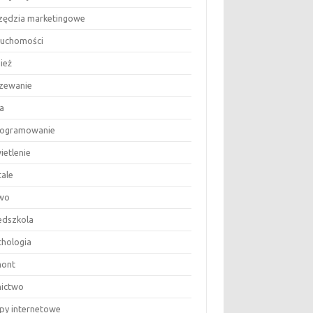
zędzia marketingowe
ruchomości
ież
zewanie
a
ogramowanie
ietlenie
tale
wo
edszkola
chologia
ont
nictwo
epy internetowe