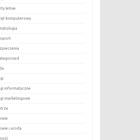
ty letnie
zęt komputerowy
matologia
nsport
zpieczenia
ategorized
da
gi
ugi informatyczne
ugi marketingowe
trze
owie
owie i uroda
ność