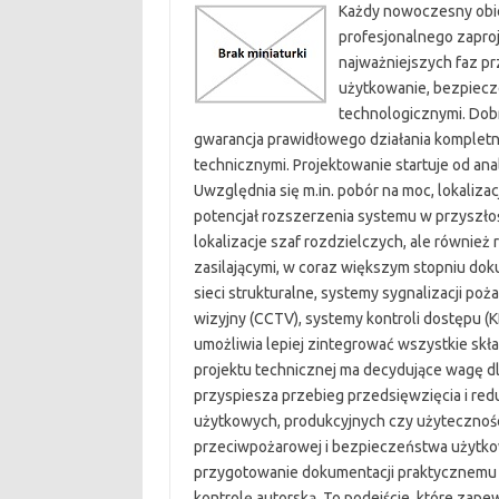
Każdy nowoczesny obie
profesjonalnego zaproj
najważniejszych faz pr
użytkowanie, bezpiecze
technologicznymi. Do
gwarancja prawidłowego działania kompletne
technicznymi. Projektowanie startuje od an
Uwzględnia się m.in. pobór na moc, lokalizac
potencjał rozszerzenia systemu w przyszłośc
lokalizacje szaf rozdzielczych, ale również
zasilającymi, w coraz większym stopniu dok
sieci strukturalne, systemy sygnalizacji p
wizyjny (CCTV), systemy kontroli dostępu (K
umożliwia lepiej zintegrować wszystkie skła
projektu technicznej ma decydujące wagę d
przyspiesza przebieg przedsięwzięcia i r
użytkowych, produkcyjnych czy użytecznośc
przeciwpożarowej i bezpieczeństwa użytko
przygotowanie dokumentacji praktycznemu p
kontrolę autorską. To podejście, które zape