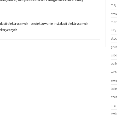
maj
kwi
mar
alacji elektrycznych
,
projektowanie instalacji elektrycznych
,
lektrycznych
luty
sty
gru
lis
paź
wrz
sie
lipi
cze
maj
kwi