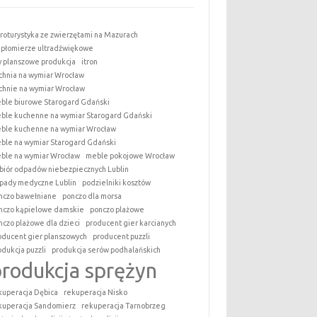
roturystyka ze zwierzętami na Mazurach
epłomierze ultradźwiękowe
y planszowe produkcja
itron
chnia na wymiar Wrocław
chnie na wymiar Wrocław
ble biurowe Starogard Gdański
ble kuchenne na wymiar Starogard Gdański
ble kuchenne na wymiar Wrocław
ble na wymiar Starogard Gdański
ble na wymiar Wrocław
meble pokojowe Wrocław
biór odpadów niebezpiecznych Lublin
pady medyczne Lublin
podzielniki kosztów
nczo bawełniane
ponczo dla morsa
nczo kąpielowe damskie
ponczo plażowe
nczo plażowe dla dzieci
producent gier karcianych
oducent gier planszowych
producent puzzli
odukcja puzzli
produkcja serów podhalańskich
produkcja sprężyn
kuperacja Dębica
rekuperacja Nisko
kuperacja Sandomierz
rekuperacja Tarnobrzeg