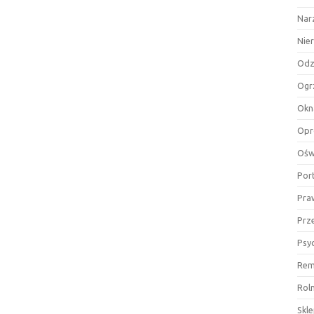
Nar
Nie
Odz
Ogr
Okn
Opr
Ośw
Por
Pra
Prz
Psy
Rem
Rol
Skl