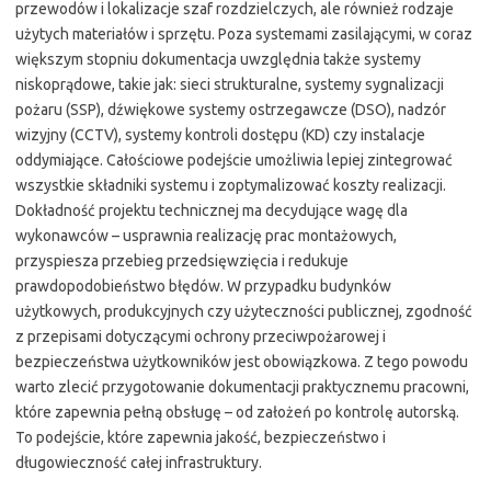
przewodów i lokalizacje szaf rozdzielczych, ale również rodzaje
użytych materiałów i sprzętu. Poza systemami zasilającymi, w coraz
większym stopniu dokumentacja uwzględnia także systemy
niskoprądowe, takie jak: sieci strukturalne, systemy sygnalizacji
pożaru (SSP), dźwiękowe systemy ostrzegawcze (DSO), nadzór
wizyjny (CCTV), systemy kontroli dostępu (KD) czy instalacje
oddymiające. Całościowe podejście umożliwia lepiej zintegrować
wszystkie składniki systemu i zoptymalizować koszty realizacji.
Dokładność projektu technicznej ma decydujące wagę dla
wykonawców – usprawnia realizację prac montażowych,
przyspiesza przebieg przedsięwzięcia i redukuje
prawdopodobieństwo błędów. W przypadku budynków
użytkowych, produkcyjnych czy użyteczności publicznej, zgodność
z przepisami dotyczącymi ochrony przeciwpożarowej i
bezpieczeństwa użytkowników jest obowiązkowa. Z tego powodu
warto zlecić przygotowanie dokumentacji praktycznemu pracowni,
które zapewnia pełną obsługę – od założeń po kontrolę autorską.
To podejście, które zapewnia jakość, bezpieczeństwo i
długowieczność całej infrastruktury.