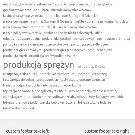
Agroturystyka ze zwierzętami na Mazurach
ciepłomierze ultradźwiękowe
gry planszowe produkcja
itron
kuchnia na wymiar Wrocław
kuchnie na wymiar Wrocław
meble biurowe Starogard Gdański
meble kuchenne na wymiar Starogard Gdański
meble kuchenne na wymiar Wrocław
meble na wymiar Starogard Gdański
meble na wymiar Wrocław
meble pokojowe Wrocław
odbiór odpadów niebezpiecznych Lublin
odpady medyczne Lublin
podzielniki kosztów
ponczo bawełniane
ponczo dla morsa
ponczo kąpielowe damskie
ponczo plażowe
ponczo plażowe dla dzieci
producent gier karcianych
producent gier planszowych
producent puzzli
produkcja puzzli
produkcja serów podhalańskich
produkcja sprężyn
rekuperacja Dębica
rekuperacja Nisko
rekuperacja Sandomierz
rekuperacja Tarnobrzeg
test wiedzy do policji
testy do policji
testy psychologiczne do policji
transport odpadów Lublin
utylizacja odpadów Lublin
utylizacja odpadów niebezpiecznych Lublin
Wakacje z dziećmi na wsi Mazury
wentylacja Mielec
wodomierze radiowe
zdalny odczyt
łożyska baryłkowe Łódź
łożyska igiełkowe Łódź
łożyska kulkowe łódzkie
łożyska toczne łódzkie
łożyska ślizgowe Łódź
custom footer text left
custom footer text right