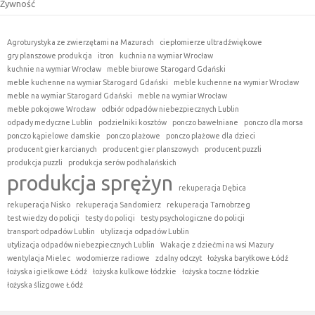
Żywność
Agroturystyka ze zwierzętami na Mazurach
ciepłomierze ultradźwiękowe
gry planszowe produkcja
itron
kuchnia na wymiar Wrocław
kuchnie na wymiar Wrocław
meble biurowe Starogard Gdański
meble kuchenne na wymiar Starogard Gdański
meble kuchenne na wymiar Wrocław
meble na wymiar Starogard Gdański
meble na wymiar Wrocław
meble pokojowe Wrocław
odbiór odpadów niebezpiecznych Lublin
odpady medyczne Lublin
podzielniki kosztów
ponczo bawełniane
ponczo dla morsa
ponczo kąpielowe damskie
ponczo plażowe
ponczo plażowe dla dzieci
producent gier karcianych
producent gier planszowych
producent puzzli
produkcja puzzli
produkcja serów podhalańskich
produkcja sprężyn
rekuperacja Dębica
rekuperacja Nisko
rekuperacja Sandomierz
rekuperacja Tarnobrzeg
test wiedzy do policji
testy do policji
testy psychologiczne do policji
transport odpadów Lublin
utylizacja odpadów Lublin
utylizacja odpadów niebezpiecznych Lublin
Wakacje z dziećmi na wsi Mazury
wentylacja Mielec
wodomierze radiowe
zdalny odczyt
łożyska baryłkowe Łódź
łożyska igiełkowe Łódź
łożyska kulkowe łódzkie
łożyska toczne łódzkie
łożyska ślizgowe Łódź