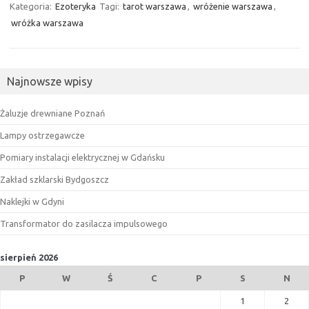
Kategoria:
Ezoteryka
Tagi:
tarot warszawa
,
wróżenie warszawa
,
wróżka warszawa
Najnowsze wpisy
Żaluzje drewniane Poznań
Lampy ostrzegawcze
Pomiary instalacji elektrycznej w Gdańsku
Zakład szklarski Bydgoszcz
Naklejki w Gdyni
Transformator do zasilacza impulsowego
sierpień 2026
P
W
Ś
C
P
S
N
1
2