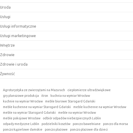
Uroda
Usługi
Usługi informatyczne
Usługi marketingowe
Wnętrze
Zdrowie
Zdrowie i uroda
Żywność
Agroturystyka ze zwierzętami na Mazurach
ciepłomierze ultradźwiękowe
gry planszowe produkcja
itron
kuchnia na wymiar Wrocław
kuchnie na wymiar Wrocław
meble biurowe Starogard Gdański
meble kuchenne na wymiar Starogard Gdański
meble kuchenne na wymiar Wrocław
meble na wymiar Starogard Gdański
meble na wymiar Wrocław
meble pokojowe Wrocław
odbiór odpadów niebezpiecznych Lublin
odpady medyczne Lublin
podzielniki kosztów
ponczo bawełniane
ponczo dla morsa
ponczo kąpielowe damskie
ponczo plażowe
ponczo plażowe dla dzieci