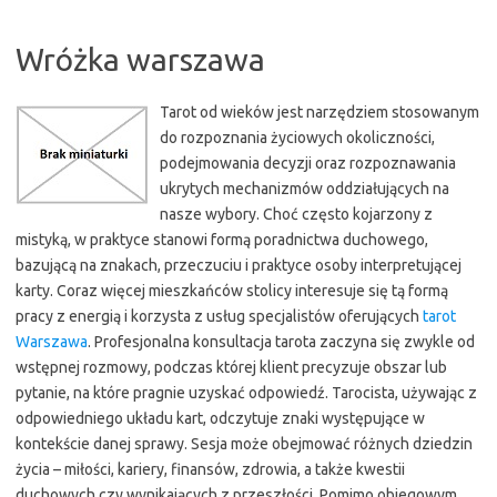
Wróżka warszawa
Tarot od wieków jest narzędziem stosowanym
do rozpoznania życiowych okoliczności,
podejmowania decyzji oraz rozpoznawania
ukrytych mechanizmów oddziałujących na
nasze wybory. Choć często kojarzony z
mistyką, w praktyce stanowi formą poradnictwa duchowego,
bazującą na znakach, przeczuciu i praktyce osoby interpretującej
karty. Coraz więcej mieszkańców stolicy interesuje się tą formą
pracy z energią i korzysta z usług specjalistów oferujących
tarot
Warszawa
. Profesjonalna konsultacja tarota zaczyna się zwykle od
wstępnej rozmowy, podczas której klient precyzuje obszar lub
pytanie, na które pragnie uzyskać odpowiedź. Tarocista, używając z
odpowiedniego układu kart, odczytuje znaki występujące w
kontekście danej sprawy. Sesja może obejmować różnych dziedzin
życia – miłości, kariery, finansów, zdrowia, a także kwestii
duchowych czy wynikających z przeszłości. Pomimo obiegowym