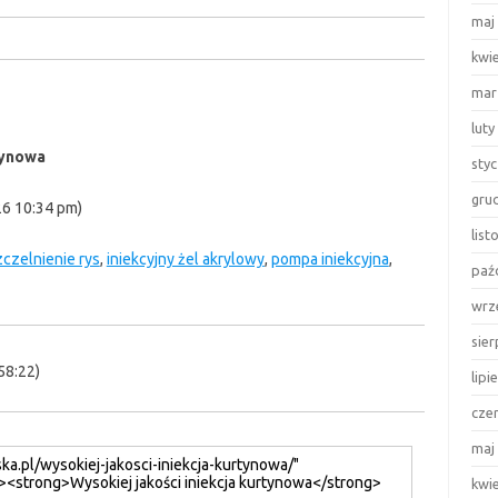
maj
kwi
mar
luty
tynowa
sty
gru
26 10:34 pm)
lis
zczelnienie rys
,
iniekcyjny żel akrylowy
,
pompa iniekcyjna
,
paź
wrz
sie
58:22)
lipi
cze
maj
kwi