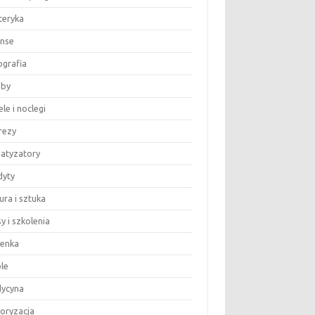
teryka
anse
ografia
by
le i noclegi
rezy
matyzatory
dyty
ura i sztuka
y i szkolenia
ienka
le
ycyna
oryzacja