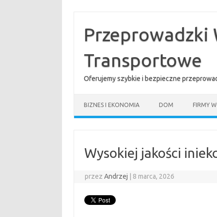
Przejdź
do
treści
Przeprowadzki 
Transportowe
Oferujemy szybkie i bezpieczne przeprowad
BIZNES I EKONOMIA
DOM
FIRMY W
Wysokiej jakości inie
przez
Andrzej
|
8 marca, 2026