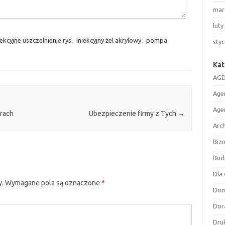
mar
luty
iekcyjne uszczelnienie rys
,
iniekcyjny żel akrylowy
,
pompa
sty
Kat
AGD
Age
Age
rach
Ubezpieczenie firmy z Tych
→
Arc
Biz
Bud
Dla 
y.
Wymagane pola są oznaczone
*
Do
Dor
Druk