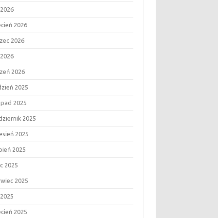
 2026
ecień 2026
zec 2026
 2026
czeń 2026
dzień 2025
topad 2025
dziernik 2025
esień 2025
rpień 2025
ec 2025
rwiec 2025
 2025
ecień 2025