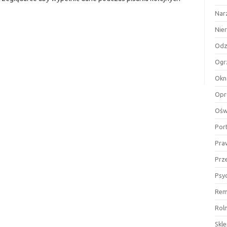
Nar
Nie
Odz
Ogr
Okn
Opr
Ośw
Por
Pra
Prz
Psy
Rem
Rol
Skl