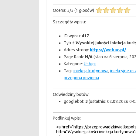
Ocena:
5
/
5
(
1
głosów)
Szczegóły wpisu:
ID wpisu:
417
Tytuł:
Wysokiej jakości iniekcja kur
Adres strony:
https://webac.pl/
Page Rank:
N/A
(stan na 6 sierpnia, 20
Kategorie:
Usługi
Tagi:
iniekcja kurtynowa
,
iniekcyjne us
przepona pozioma
Odwiedziny botów:
googlebot:
3
(ostatnio: 02.08.2026 04:
Podlinkuj wpis: