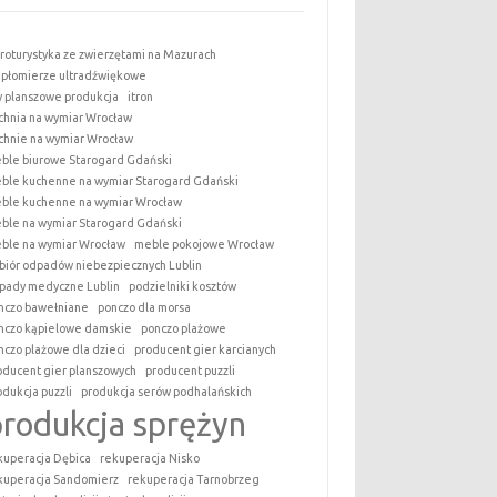
roturystyka ze zwierzętami na Mazurach
epłomierze ultradźwiękowe
y planszowe produkcja
itron
chnia na wymiar Wrocław
chnie na wymiar Wrocław
ble biurowe Starogard Gdański
ble kuchenne na wymiar Starogard Gdański
ble kuchenne na wymiar Wrocław
ble na wymiar Starogard Gdański
ble na wymiar Wrocław
meble pokojowe Wrocław
biór odpadów niebezpiecznych Lublin
pady medyczne Lublin
podzielniki kosztów
nczo bawełniane
ponczo dla morsa
nczo kąpielowe damskie
ponczo plażowe
nczo plażowe dla dzieci
producent gier karcianych
oducent gier planszowych
producent puzzli
odukcja puzzli
produkcja serów podhalańskich
produkcja sprężyn
kuperacja Dębica
rekuperacja Nisko
kuperacja Sandomierz
rekuperacja Tarnobrzeg