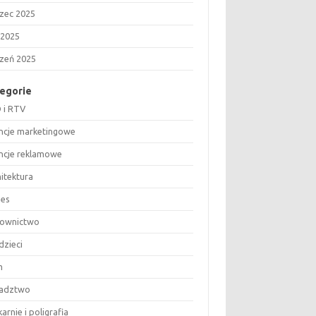
zec 2025
 2025
czeń 2025
egorie
 i RTV
ncje marketingowe
ncje reklamowe
hitektura
nes
ownictwo
dzieci
m
adztwo
arnie i poligrafia