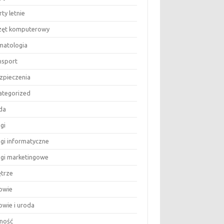
ty letnie
zęt komputerowy
matologia
nsport
zpieczenia
ategorized
da
gi
ugi informatyczne
ugi marketingowe
trze
owie
owie i uroda
ność