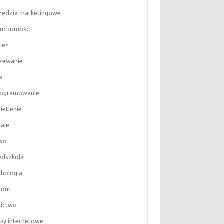
zędzia marketingowe
ruchomości
ież
zewanie
a
ogramowanie
ietlenie
tale
wo
edszkola
chologia
ont
nictwo
epy internetowe