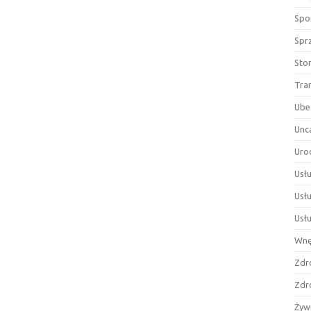
Spor
Spr
Sto
Tra
Ube
Unc
Uro
Usłu
Usł
Usł
Wnę
Zdr
Zdr
Żyw