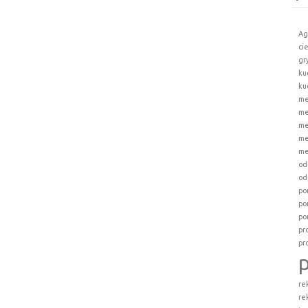
Ag
ci
gr
ku
ku
me
me
me
me
me
od
od
po
po
po
pr
pr
re
re