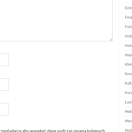
Ezo
Fin
Fot
Hob
Hote
Imp
Kli
Kre
Kult
Kurs
Łaz
Meb
Med
Mot
przeglądarce aby wypełnić dane podczas pisania kolejnych