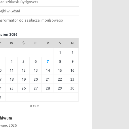
ład szklarski Bydgoszcz
ejki w Gdyni
nsformator do zasilacza impulsowego
rpień 2026
P
W
Ś
C
P
S
N
1
2
3
4
5
6
7
8
9
0
11
12
13
14
15
16
7
18
19
20
21
22
23
4
25
26
27
28
29
30
1
« cze
chiwum
rwiec 2026