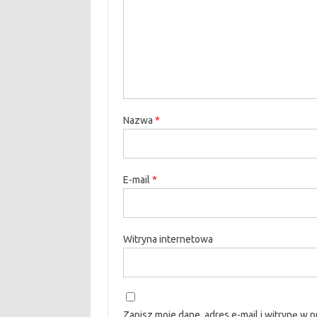
Nazwa
*
E-mail
*
Witryna internetowa
Zapisz moje dane, adres e-mail i witrynę w 