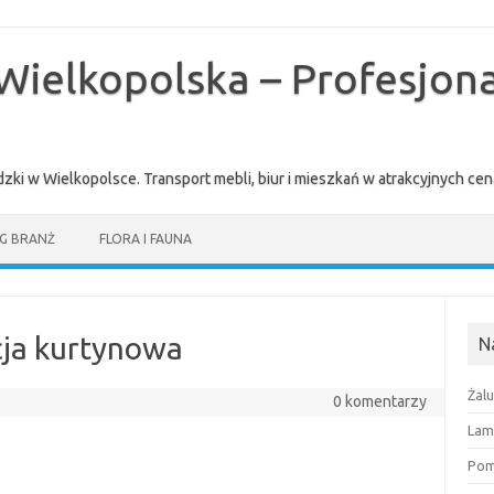
Wielkopolska – Profesjona
zki w Wielkopolsce. Transport mebli, biur i mieszkań w atrakcyjnych 
G BRANŻ
FLORA I FAUNA
kcja kurtynowa
N
Żal
0 komentarzy
Lam
Pomi