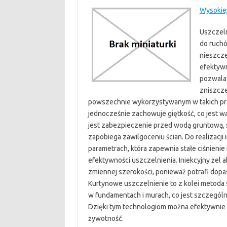
Wysokiej
Uszczeln
do ruch
nieszcze
efektywn
pozwala
zniszcze
powszechnie wykorzystywanym w takich prac
jednocześnie zachowuje giętkość, co jest w
jest zabezpieczenie przed wodą gruntową, st
zapobiega zawilgoceniu ścian. Do realizacji 
parametrach, która zapewnia stałe ciśnienie 
efektywności uszczelnienia. Iniekcyjny żel 
zmiennej szerokości, ponieważ potrafi dopas
Kurtynowe uszczelnienie to z kolei metoda
w fundamentach i murach, co jest szczegól
Dzięki tym technologiom można efektywnie 
żywotność.