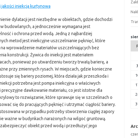
Zak
 jakości iniekcja kurtynowa
Nakl
ienie dylatacji jest niezbędne w obiektach, gdzie dochodzi
Tra
ów budowlanych, a jednocześnie wymagana jest
lność i ochrona przed wodą. Jedną z najbardziej
sie
ych metod jest iniekcyjne uszczelnianie pęknięć, które
 na wprowadzenie materiałów uszczelniających bez
nia konstrukcji. Żywica do iniekcji jest materiałem
ach, ponieważ po utwardzeniu tworzy trwałą barierę, a
ażne przy zmiennych rysach. W miejscach, gdzie konieczne
1
osuje się bariery poziomej, która działa jak przeszkoda i
iniekcji potrzebna jest pompa iniekcyjna o właściwych
1
i precyzyjne dawkowanie materiału, co jest istotne dla
2
akrylowy to rozwiązanie, które sprawuje się w szczelinach o
3
ować się do pracujących pęknięć i utrzymać ciągłość bariery.
 stosowana w przypadku potrzeby stworzenia ciągłej zapory
nie ważne w budynkach narażonych na wilgoć gruntową.
zabezpieczyć obiekt przed wodą i przedłużyć jego
Ar
cze