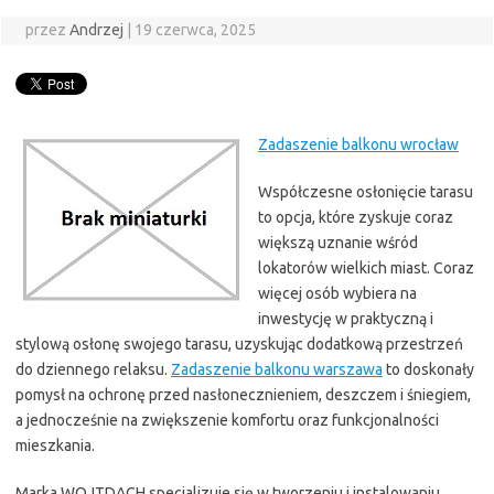
przez
Andrzej
|
19 czerwca, 2025
Zadaszenie balkonu wrocław
Współczesne osłonięcie tarasu
to opcja, które zyskuje coraz
większą uznanie wśród
lokatorów wielkich miast. Coraz
więcej osób wybiera na
inwestycję w praktyczną i
stylową osłonę swojego tarasu, uzyskując dodatkową przestrzeń
do dziennego relaksu.
Zadaszenie balkonu warszawa
to doskonały
pomysł na ochronę przed nasłonecznieniem, deszczem i śniegiem,
a jednocześnie na zwiększenie komfortu oraz funkcjonalności
mieszkania.
Marka WOJTDACH specjalizuje się w tworzeniu i instalowaniu