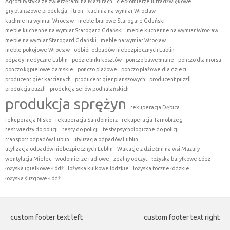
Agroturystyka ze zwierzętami na Mazurach
ciepłomierze ultradźwiękowe
gry planszowe produkcja
itron
kuchnia na wymiar Wrocław
kuchnie na wymiar Wrocław
meble biurowe Starogard Gdański
meble kuchenne na wymiar Starogard Gdański
meble kuchenne na wymiar Wrocław
meble na wymiar Starogard Gdański
meble na wymiar Wrocław
meble pokojowe Wrocław
odbiór odpadów niebezpiecznych Lublin
odpady medyczne Lublin
podzielniki kosztów
ponczo bawełniane
ponczo dla morsa
ponczo kąpielowe damskie
ponczo plażowe
ponczo plażowe dla dzieci
producent gier karcianych
producent gier planszowych
producent puzzli
produkcja puzzli
produkcja serów podhalańskich
produkcja sprężyn
rekuperacja Dębica
rekuperacja Nisko
rekuperacja Sandomierz
rekuperacja Tarnobrzeg
test wiedzy do policji
testy do policji
testy psychologiczne do policji
transport odpadów Lublin
utylizacja odpadów Lublin
utylizacja odpadów niebezpiecznych Lublin
Wakacje z dziećmi na wsi Mazury
wentylacja Mielec
wodomierze radiowe
zdalny odczyt
łożyska baryłkowe Łódź
łożyska igiełkowe Łódź
łożyska kulkowe łódzkie
łożyska toczne łódzkie
łożyska ślizgowe Łódź
custom footer text left
custom footer text right