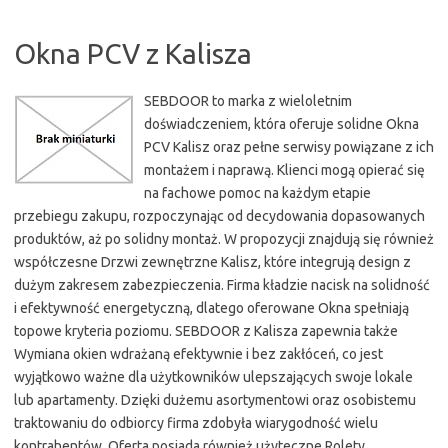
Okna PCV z Kalisza
SEBDOOR to marka z wieloletnim
doświadczeniem, która oferuje solidne Okna
PCV Kalisz oraz pełne serwisy powiązane z ich
montażem i naprawą. Klienci mogą opierać się
na fachowe pomoc na każdym etapie
przebiegu zakupu, rozpoczynając od decydowania dopasowanych
produktów, aż po solidny montaż. W propozycji znajdują się również
współczesne Drzwi zewnętrzne Kalisz, które integrują design z
dużym zakresem zabezpieczenia. Firma kładzie nacisk na solidność
i efektywność energetyczną, dlatego oferowane Okna spełniają
topowe kryteria poziomu. SEBDOOR z Kalisza zapewnia także
Wymiana okien wdrażaną efektywnie i bez zakłóceń, co jest
wyjątkowo ważne dla użytkowników ulepszających swoje lokale
lub apartamenty. Dzięki dużemu asortymentowi oraz osobistemu
traktowaniu do odbiorcy firma zdobyła wiarygodność wielu
kontrahentów. Oferta posiada również użyteczne Rolety