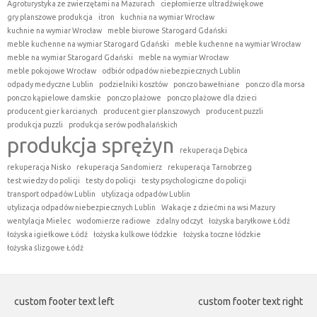
Agroturystyka ze zwierzętami na Mazurach
ciepłomierze ultradźwiękowe
gry planszowe produkcja
itron
kuchnia na wymiar Wrocław
kuchnie na wymiar Wrocław
meble biurowe Starogard Gdański
meble kuchenne na wymiar Starogard Gdański
meble kuchenne na wymiar Wrocław
meble na wymiar Starogard Gdański
meble na wymiar Wrocław
meble pokojowe Wrocław
odbiór odpadów niebezpiecznych Lublin
odpady medyczne Lublin
podzielniki kosztów
ponczo bawełniane
ponczo dla morsa
ponczo kąpielowe damskie
ponczo plażowe
ponczo plażowe dla dzieci
producent gier karcianych
producent gier planszowych
producent puzzli
produkcja puzzli
produkcja serów podhalańskich
produkcja sprężyn
rekuperacja Dębica
rekuperacja Nisko
rekuperacja Sandomierz
rekuperacja Tarnobrzeg
test wiedzy do policji
testy do policji
testy psychologiczne do policji
transport odpadów Lublin
utylizacja odpadów Lublin
utylizacja odpadów niebezpiecznych Lublin
Wakacje z dziećmi na wsi Mazury
wentylacja Mielec
wodomierze radiowe
zdalny odczyt
łożyska baryłkowe Łódź
łożyska igiełkowe Łódź
łożyska kulkowe łódzkie
łożyska toczne łódzkie
łożyska ślizgowe Łódź
custom footer text left
custom footer text right