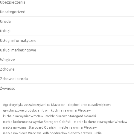
Ubezpieczenia
Uncategorized
Uroda
Usługi
Usługi informatyczne
Usługi marketingowe
Wnętrze
Zdrowie
Zdrowie i uroda
Żywność
Agroturystyka ze zwierzętami na Mazurach
ciepłomierze ultradźwiękowe
gry planszowe produkcja
itron
kuchnia na wymiar Wrocław
kuchnie na wymiar Wrocław
meble biurowe Starogard Gdański
meble kuchenne na wymiar Starogard Gdański
meble kuchenne na wymiar Wrocław
meble na wymiar Starogard Gdański
meble na wymiar Wrocław
meble pokojowe Wrocław
odbiór odpadów niebezpiecznych Lublin