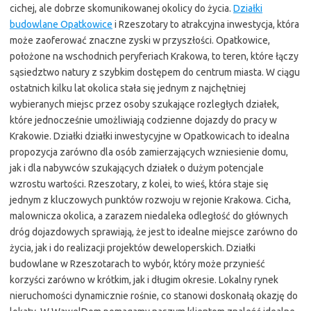
cichej, ale dobrze skomunikowanej okolicy do życia.
Działki
budowlane Opatkowice
i Rzeszotary to atrakcyjna inwestycja, która
może zaoferować znaczne zyski w przyszłości. Opatkowice,
położone na wschodnich peryferiach Krakowa, to teren, które łączy
sąsiedztwo natury z szybkim dostępem do centrum miasta. W ciągu
ostatnich kilku lat okolica stała się jednym z najchętniej
wybieranych miejsc przez osoby szukające rozległych działek,
które jednocześnie umożliwiają codzienne dojazdy do pracy w
Krakowie. Działki działki inwestycyjne w Opatkowicach to idealna
propozycja zarówno dla osób zamierzających wzniesienie domu,
jak i dla nabywców szukających działek o dużym potencjale
wzrostu wartości. Rzeszotary, z kolei, to wieś, która staje się
jednym z kluczowych punktów rozwoju w rejonie Krakowa. Cicha,
malownicza okolica, a zarazem niedaleka odległość do głównych
dróg dojazdowych sprawiają, że jest to idealne miejsce zarówno do
życia, jak i do realizacji projektów deweloperskich. Działki
budowlane w Rzeszotarach to wybór, który może przynieść
korzyści zarówno w krótkim, jak i długim okresie. Lokalny rynek
nieruchomości dynamicznie rośnie, co stanowi doskonałą okazję do