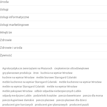
Uroda
Usługi
Usługi informatyczne
Usługi marketingowe
Wnętrze
Zdrowie
Zdrowie i uroda
Żywność
Agroturystyka ze zwierzętami na Mazurach
ciepłomierze ultradźwiękowe
gry planszowe produkcja
itron
kuchnia na wymiar Wrocław
kuchnie na wymiar Wrocław
meble biurowe Starogard Gdański
meble kuchenne na wymiar Starogard Gdański
meble kuchenne na wymiar Wrocław
meble na wymiar Starogard Gdański
meble na wymiar Wrocław
meble pokojowe Wrocław
odbiór odpadów niebezpiecznych Lublin
odpady medyczne Lublin
podzielniki kosztów
ponczo bawełniane
ponczo dla morsa
ponczo kąpielowe damskie
ponczo plażowe
ponczo plażowe dla dzieci
producent gier karcianych
producent gier planszowych
producent puzzli