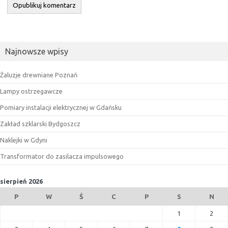
Najnowsze wpisy
Żaluzje drewniane Poznań
Lampy ostrzegawcze
Pomiary instalacji elektrycznej w Gdańsku
Zakład szklarski Bydgoszcz
Naklejki w Gdyni
Transformator do zasilacza impulsowego
sierpień 2026
P
W
Ś
C
P
S
N
1
2