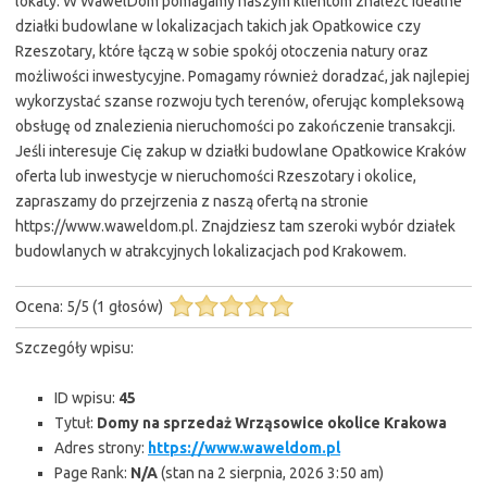
lokaty. W WawelDom pomagamy naszym klientom znaleźć idealne
działki budowlane w lokalizacjach takich jak Opatkowice czy
Rzeszotary, które łączą w sobie spokój otoczenia natury oraz
możliwości inwestycyjne. Pomagamy również doradzać, jak najlepiej
wykorzystać szanse rozwoju tych terenów, oferując kompleksową
obsługę od znalezienia nieruchomości po zakończenie transakcji.
Jeśli interesuje Cię zakup w działki budowlane Opatkowice Kraków
oferta lub inwestycje w nieruchomości Rzeszotary i okolice,
zapraszamy do przejrzenia z naszą ofertą na stronie
https://www.waweldom.pl. Znajdziesz tam szeroki wybór działek
budowlanych w atrakcyjnych lokalizacjach pod Krakowem.
Ocena:
5
/
5
(
1
głosów)
Szczegóły wpisu:
ID wpisu:
45
Tytuł:
Domy na sprzedaż Wrząsowice okolice Krakowa
Adres strony:
https://www.waweldom.pl
Page Rank:
N/A
(stan na 2 sierpnia, 2026 3:50 am)