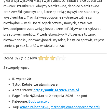
gwarancja wysokiej klasy i wytrzymałości. Multiservice dostarcza
również ształtki NPT, obejmy nierdzewne, dennice nierdzewne
oraz zwężki symetryczne, które spełniają najwyższe standardy
wysokiej klasy. Trójniki kwasoodporne i kołnierze luźne są
niezbędne w wielu instalacjach przemysłowych, a zasuwy
kwasoodporne zapewniają bezpieczne i efektywne zarządzanie
przepływem mediów. Przedsiębiorstwo Multiservice to znak
niezawodności, innowacyjności i wysokiej klasy, co sprawia, że jest
ceniona przez klientów w wielu branżach.
Ocena:
3
/
5
(
1
głosów)
Szczegóły wpisu:
ID wpisu:
201
Tytuł:
Kołnierze aluminiowe
Adres strony:
https://multiservice.com.pl
Page Rank:
N/A
(stan na 2 sierpnia, 2026 1:44 pm)
Kategorie:
Budownictwo
Tagi:
armatura bez szwu
,
materiały kwasoodporne ze stali