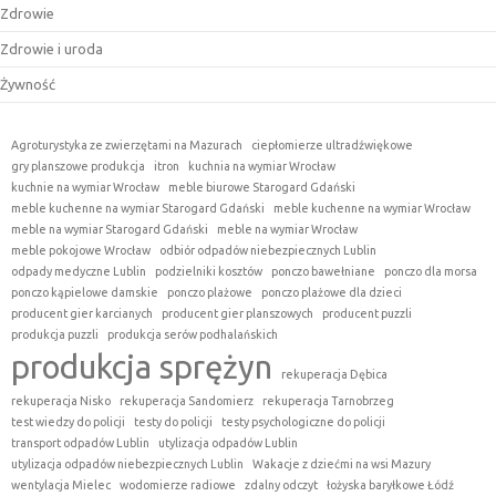
Zdrowie
Zdrowie i uroda
Żywność
Agroturystyka ze zwierzętami na Mazurach
ciepłomierze ultradźwiękowe
gry planszowe produkcja
itron
kuchnia na wymiar Wrocław
kuchnie na wymiar Wrocław
meble biurowe Starogard Gdański
meble kuchenne na wymiar Starogard Gdański
meble kuchenne na wymiar Wrocław
meble na wymiar Starogard Gdański
meble na wymiar Wrocław
meble pokojowe Wrocław
odbiór odpadów niebezpiecznych Lublin
odpady medyczne Lublin
podzielniki kosztów
ponczo bawełniane
ponczo dla morsa
ponczo kąpielowe damskie
ponczo plażowe
ponczo plażowe dla dzieci
producent gier karcianych
producent gier planszowych
producent puzzli
produkcja puzzli
produkcja serów podhalańskich
produkcja sprężyn
rekuperacja Dębica
rekuperacja Nisko
rekuperacja Sandomierz
rekuperacja Tarnobrzeg
test wiedzy do policji
testy do policji
testy psychologiczne do policji
transport odpadów Lublin
utylizacja odpadów Lublin
utylizacja odpadów niebezpiecznych Lublin
Wakacje z dziećmi na wsi Mazury
wentylacja Mielec
wodomierze radiowe
zdalny odczyt
łożyska baryłkowe Łódź