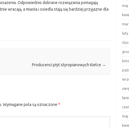
osażenia. Odpowiednio dobrane rozwiązania pomagają
maj
e wracają, a miasta i osiedla stają się bardziej przyjazne dla
kwi
mar
luty
sty
gru
lis
Producenci płyt styropianowych Kielce
→
paź
wrz
sie
lipi
y.
Wymagane pola są oznaczone
*
cze
maj
kwi