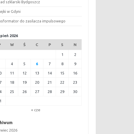
ład szklarski Bydgoszcz
ejki w Gdyni
nsformator do zasilacza impulsowego
rpień 2026
P
W
Ś
C
P
S
N
1
2
3
4
5
6
7
8
9
0
11
12
13
14
15
16
7
18
19
20
21
22
23
4
25
26
27
28
29
30
1
« cze
chiwum
rwiec 2026