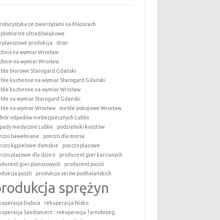
roturystyka ze zwierzętami na Mazurach
epłomierze ultradźwiękowe
y planszowe produkcja
itron
chnia na wymiar Wrocław
chnie na wymiar Wrocław
ble biurowe Starogard Gdański
ble kuchenne na wymiar Starogard Gdański
ble kuchenne na wymiar Wrocław
ble na wymiar Starogard Gdański
ble na wymiar Wrocław
meble pokojowe Wrocław
biór odpadów niebezpiecznych Lublin
pady medyczne Lublin
podzielniki kosztów
nczo bawełniane
ponczo dla morsa
nczo kąpielowe damskie
ponczo plażowe
nczo plażowe dla dzieci
producent gier karcianych
oducent gier planszowych
producent puzzli
odukcja puzzli
produkcja serów podhalańskich
produkcja sprężyn
kuperacja Dębica
rekuperacja Nisko
kuperacja Sandomierz
rekuperacja Tarnobrzeg