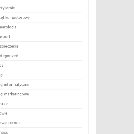
ty letnie
zęt komputerowy
matologia
nsport
zpieczenia
ategorized
da
gi
ugi informatyczne
ugi marketingowe
trze
owie
owie i uroda
ność