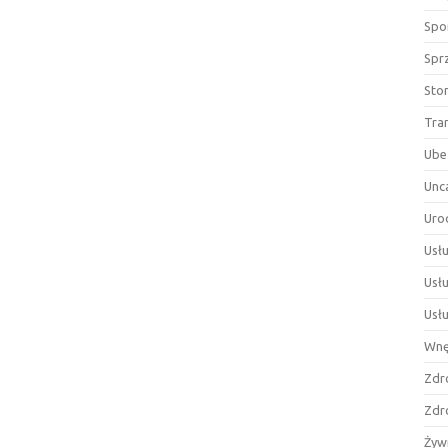
Spor
Spr
Sto
Tra
Ube
Unc
Uro
Usłu
Usł
Usł
Wnę
Zdr
Zdr
Żyw