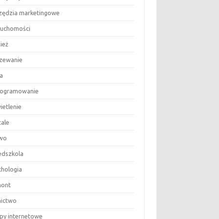
zędzia marketingowe
ruchomości
ież
zewanie
a
ogramowanie
ietlenie
tale
wo
edszkola
chologia
ont
nictwo
epy internetowe