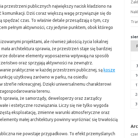
Zak
ia przestrzeni publicznych największy nacisk kładziono na
Nakl
ć komunikacji. Dziś coraz większą wagę przywiązuje się do
ią spędzać czas. To właśnie detale przesądzają o tym, czy
Tra
scem pełnym aktywności, czy jedynie punktem, obok którego
sie
izowanymi projektami, ale również jakością życia lokalnej
ła architektura sprawia, że przestrzeń staje się bardziej
obrze dobrane elementy wyposażenia wpływają na sposób
czeństwo oraz sprzyjają aktywności na zewnątrz.
anie praktycznie w każdej przestrzeni publicznej, są
kosze
1
funkcję użytkową zarówno w parku, na osiedlu
 w strefie rekreacyjnej. Dzięki uniwersalnemu charakterowi
1
 zagospodarowania terenu.
2
h sprawia, że samorządy, deweloperzy oraz zarządcy
3
wałe i estetyczne rozwiązania. Liczy się nie tylko wygoda
częstą eksploatację, zmienne warunki atmosferyczne oraz
lementy małej architektury powinny wyróżniać się trwałością
Ar
bliczna nie powstaje przypadkowo. To efekt przemyślanych
cze