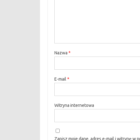
Nazwa
*
E-mail
*
Witryna internetowa
Zapisz moje dane, adres e-mail i witrynę w 