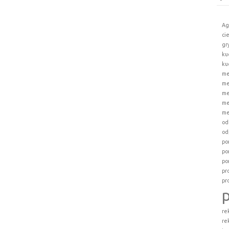
Ag
ci
gr
ku
ku
me
me
me
me
me
od
od
po
po
po
pr
pr
re
re