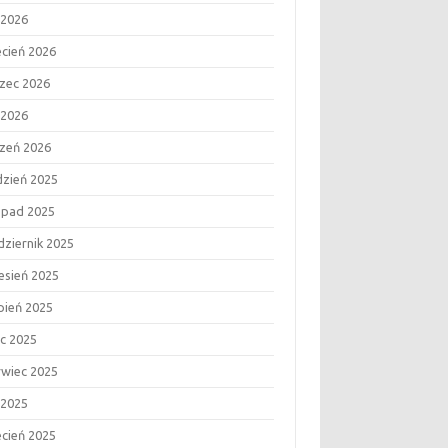
 2026
ecień 2026
zec 2026
 2026
czeń 2026
dzień 2025
topad 2025
dziernik 2025
esień 2025
rpień 2025
ec 2025
rwiec 2025
 2025
ecień 2025