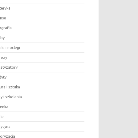
teryka
anse
ografia
by
le i noclegi
rezy
matyzatory
dyty
ura i sztuka
y i szkolenia
ienka
le
ycyna
oryzacja