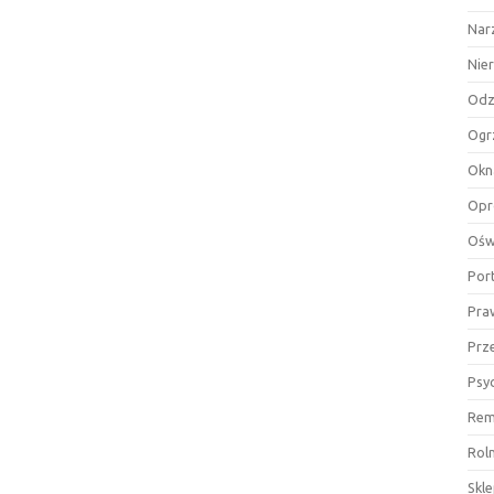
Nar
Nie
Odz
Ogr
Okn
Opr
Ośw
Por
Pra
Prz
Psy
Rem
Rol
Skl