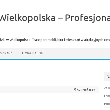
Wielkopolska – Profesjona
zki w Wielkopolsce. Transport mebli, biur i mieszkań w atrakcyjnych 
G BRANŻ
FLORA I FAUNA
N
Żal
0 komentarzy
Lam
Pomi