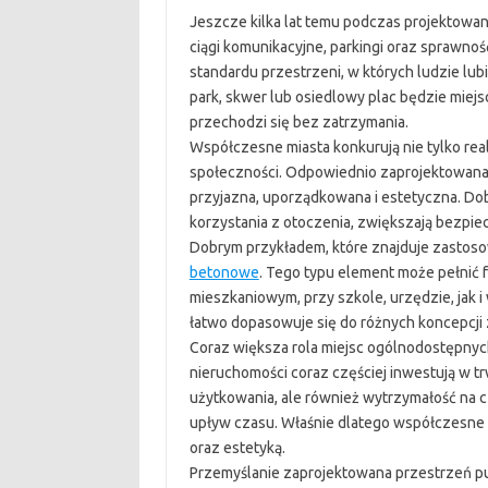
Jeszcze kilka lat temu podczas projektowan
ciągi komunikacyjne, parkingi oraz sprawnoś
standardu przestrzeni, w których ludzie lub
park, skwer lub osiedlowy plac będzie miej
przechodzi się bez zatrzymania.
Współczesne miasta konkurują nie tylko real
społeczności. Odpowiednio zaprojektowana ma
przyjazna, uporządkowana i estetyczna. D
korzystania z otoczenia, zwiększają bezpie
Dobrym przykładem, które znajduje zastosow
betonowe
. Tego typu element może pełnić 
mieszkaniowym, przy szkole, urzędzie, jak i
łatwo dopasowuje się do różnych koncepcji
Coraz większa rola miejsc ogólnodostępnyc
nieruchomości coraz częściej inwestują w tr
użytkowania, ale również wytrzymałość na 
upływ czasu. Właśnie dlatego współczesne e
oraz estetyką.
Przemyślanie zaprojektowana przestrzeń pu