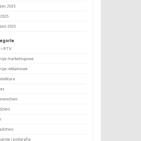
zec 2025
 2025
czeń 2025
egorie
 i RTV
ncje marketingowe
ncje reklamowe
hitektura
nes
ownictwo
dzieci
m
adztwo
arnie i poligrafia