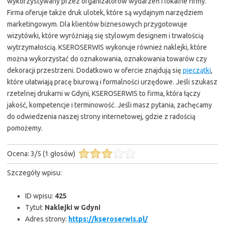
wykorzystywany przez organizatorów wydarzeń i lokalne firmy.
Firma oferuje także druk ulotek, które są wydajnym narzędziem
marketingowym. Dla klientów biznesowych przygotowuje
wizytówki, które wyróżniają się stylowym designem i trwałością
wytrzymałością. KSEROSERWIS wykonuje również naklejki, które
można wykorzystać do oznakowania, oznakowania towarów czy
dekoracji przestrzeni. Dodatkowo w ofercie znajdują się
pieczątki
,
które ułatwiają pracę biurową i formalności urzędowe. Jeśli szukasz
rzetelnej drukarni w Gdyni, KSEROSERWIS to firma, która łączy
jakość, kompetencje i terminowość. Jeśli masz pytania, zachęcamy
do odwiedzenia naszej strony internetowej, gdzie z radością
pomożemy.
Ocena:
3
/
5
(
1
głosów)
Szczegóły wpisu:
ID wpisu:
425
Tytuł:
Naklejki w Gdyni
Adres strony:
https://kseroserwis.pl/