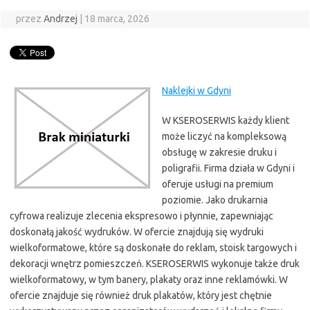
przez
Andrzej
|
18 marca, 2026
Naklejki w Gdyni
W KSEROSERWIS każdy klient
może liczyć na kompleksową
obsługę w zakresie druku i
poligrafii. Firma działa w Gdyni i
oferuje usługi na premium
poziomie. Jako drukarnia
cyfrowa realizuje zlecenia ekspresowo i płynnie, zapewniając
doskonałą jakość wydruków. W ofercie znajdują się wydruki
wielkoformatowe, które są doskonałe do reklam, stoisk targowych i
dekoracji wnętrz pomieszczeń. KSEROSERWIS wykonuje także druk
wielkoformatowy, w tym banery, plakaty oraz inne reklamówki. W
ofercie znajduje się również druk plakatów, który jest chętnie