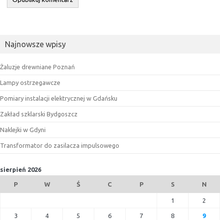
Najnowsze wpisy
Żaluzje drewniane Poznań
Lampy ostrzegawcze
Pomiary instalacji elektrycznej w Gdańsku
Zakład szklarski Bydgoszcz
Naklejki w Gdyni
Transformator do zasilacza impulsowego
sierpień 2026
P
W
Ś
C
P
S
N
1
2
3
4
5
6
7
8
9