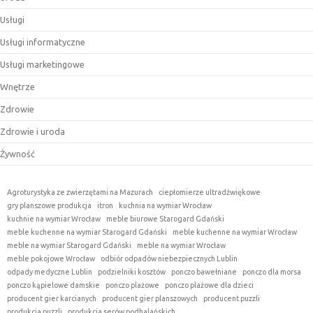
Usługi
Usługi informatyczne
Usługi marketingowe
Wnętrze
Zdrowie
Zdrowie i uroda
Żywność
Agroturystyka ze zwierzętami na Mazurach
ciepłomierze ultradźwiękowe
gry planszowe produkcja
itron
kuchnia na wymiar Wrocław
kuchnie na wymiar Wrocław
meble biurowe Starogard Gdański
meble kuchenne na wymiar Starogard Gdański
meble kuchenne na wymiar Wrocław
meble na wymiar Starogard Gdański
meble na wymiar Wrocław
meble pokojowe Wrocław
odbiór odpadów niebezpiecznych Lublin
odpady medyczne Lublin
podzielniki kosztów
ponczo bawełniane
ponczo dla morsa
ponczo kąpielowe damskie
ponczo plażowe
ponczo plażowe dla dzieci
producent gier karcianych
producent gier planszowych
producent puzzli
produkcja puzzli
produkcja serów podhalańskich