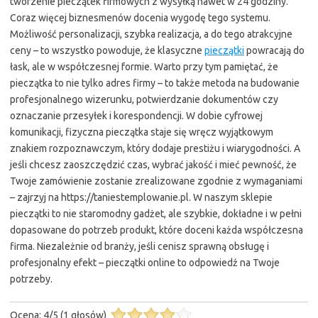
tworzenie pieczątek firmowych z wysyłką nawet w 24 godziny.
Coraz więcej biznesmenów docenia wygodę tego systemu.
Możliwość personalizacji, szybka realizacja, a do tego atrakcyjne
ceny – to wszystko powoduje, że klasyczne
pieczątki
powracają do
łask, ale w współczesnej formie. Warto przy tym pamiętać, że
pieczątka to nie tylko adres firmy – to także metoda na budowanie
profesjonalnego wizerunku, potwierdzanie dokumentów czy
oznaczanie przesyłek i korespondencji. W dobie cyfrowej
komunikacji, fizyczna pieczątka staje się wręcz wyjątkowym
znakiem rozpoznawczym, który dodaje prestiżu i wiarygodności. A
jeśli chcesz zaoszczędzić czas, wybrać jakość i mieć pewność, że
Twoje zamówienie zostanie zrealizowane zgodnie z wymaganiami
– zajrzyj na https://taniestemplowanie.pl. W naszym sklepie
pieczątki to nie staromodny gadżet, ale szybkie, dokładne i w pełni
dopasowane do potrzeb produkt, które doceni każda współczesna
firma. Niezależnie od branży, jeśli cenisz sprawną obsługę i
profesjonalny efekt – pieczątki online to odpowiedź na Twoje
potrzeby.
Ocena:
4
/
5
(
1
głosów)