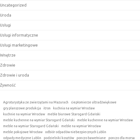
Uncategorized
Uroda
Usługi
Usługi informatyczne
Usługi marketingowe
Wnętrze
Zdrowie
Zdrowie i uroda
Żywność
Agroturystyka ze zwierzętami na Mazurach
ciepłomierze ultradźwiękowe
gry planszowe produkcja
itron
kuchnia na wymiar Wrocław
kuchnie na wymiar Wrocław
meble biurowe Starogard Gdański
meble kuchenne na wymiar Starogard Gdański
meble kuchenne na wymiar Wrocław
meble na wymiar Starogard Gdański
meble na wymiar Wrocław
meble pokojowe Wrocław
odbiór odpadów niebezpiecznych Lublin
odpady medyczne Lublin
podzielniki kosztów
ponczo bawełniane
ponczo dla morsa