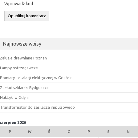
Wprowadź kod
Najnowsze wpisy
Żaluzje drewniane Poznań
Lampy ostrzegawcze
Pomiary instalacji elektrycznej w Gdańsku
Zakład szklarski Bydgoszcz
Naklejki w Gdyni
Transformator do zasilacza impulsowego
sierpień 2026
P
W
Ś
C
P
S
N