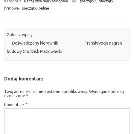
Kategoria:
Narzędzia marketingowe
Tagi:
pieczątki
,
pieczątki
firmowe
,
pieczątki online
Zobacz wpisy
←
Doświadczony kierownik
Transkrypcja nagrań
→
budowy Grodzisk Mazowiecki
Dodaj komentarz
Twój adres e-mail nie zostanie opublikowany.
Wymagane pola są
oznaczone
*
Komentarz
*