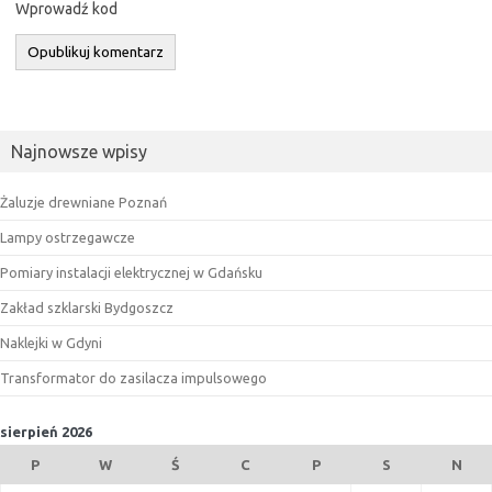
Wprowadź kod
Najnowsze wpisy
Żaluzje drewniane Poznań
Lampy ostrzegawcze
Pomiary instalacji elektrycznej w Gdańsku
Zakład szklarski Bydgoszcz
Naklejki w Gdyni
Transformator do zasilacza impulsowego
sierpień 2026
P
W
Ś
C
P
S
N