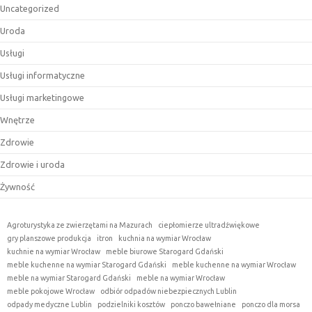
Uncategorized
Uroda
Usługi
Usługi informatyczne
Usługi marketingowe
Wnętrze
Zdrowie
Zdrowie i uroda
Żywność
Agroturystyka ze zwierzętami na Mazurach
ciepłomierze ultradźwiękowe
gry planszowe produkcja
itron
kuchnia na wymiar Wrocław
kuchnie na wymiar Wrocław
meble biurowe Starogard Gdański
meble kuchenne na wymiar Starogard Gdański
meble kuchenne na wymiar Wrocław
meble na wymiar Starogard Gdański
meble na wymiar Wrocław
meble pokojowe Wrocław
odbiór odpadów niebezpiecznych Lublin
odpady medyczne Lublin
podzielniki kosztów
ponczo bawełniane
ponczo dla morsa