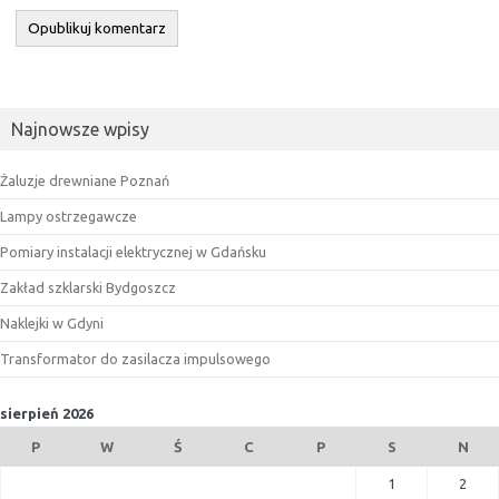
Najnowsze wpisy
Żaluzje drewniane Poznań
Lampy ostrzegawcze
Pomiary instalacji elektrycznej w Gdańsku
Zakład szklarski Bydgoszcz
Naklejki w Gdyni
Transformator do zasilacza impulsowego
sierpień 2026
P
W
Ś
C
P
S
N
1
2