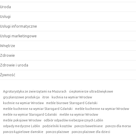
Uroda
Usługi
Usługi informatyczne
Usługi marketingowe
Wnętrze
Zdrowie
Zdrowie i uroda
Żywność
Agroturystyka ze zwierzętami na Mazurach
ciepłomierze ultradźwiękowe
gry planszowe produkcja
itron
kuchnia na wymiar Wrocław
kuchnie na wymiar Wrocław
meble biurowe Starogard Gdański
meble kuchenne na wymiar Starogard Gdański
meble kuchenne na wymiar Wrocław
meble na wymiar Starogard Gdański
meble na wymiar Wrocław
meble pokojowe Wrocław
odbiór odpadów niebezpiecznych Lublin
odpady medyczne Lublin
podzielniki kosztów
ponczo bawełniane
ponczo dla morsa
ponczo kąpielowe damskie
ponczo plażowe
ponczo plażowe dla dzieci