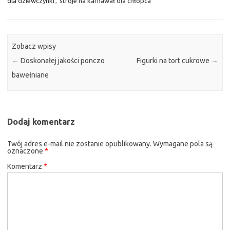
dla dziewczynki
,
stroje na karnawał dla chłopca
Zobacz wpisy
←
Doskonałej jakości ponczo
Figurki na tort cukrowe
→
bawełniane
Dodaj komentarz
Twój adres e-mail nie zostanie opublikowany.
Wymagane pola są
oznaczone
*
Komentarz
*