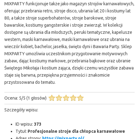
MIXPARTY funkcjonuje także jako magazyn strojów karnawałowych,
oferując przebrania retro, stroje disco, ubrania lat 20 i kostiumy lat
80, a także stroje superbohaterów, stroje barokowe, stroje
bawarskie, kostiumy gangsterskie i stroje zwierząt. W kolekcji
dostępne są ubrania dla młodszych, peruki tematyczne, kapelusze
western, maski karnawałowe, maski karnawałowe oraz ubrania na
wieczór kobiet, bachelor, jasełka, święto dyni i Bawaria Party. Sklep
MIXPARTY umożliwia uczestnikom przygotowanie motywowych
zabaw, dając kostiumy markowe, przebrania bajkowe oraz ubranie
Świętego Mikołaja i kostium zająca, dzięki czemu wszystkie zabawa
staje się barwna, przepiękna przyjemności i znakomicie
przystosowana do tematu.
Ocena:
5
/
5
(
1
głosów)
Szczegóły wpisu:
ID wpisu:
373
Tytuł:
Profesjonalne stroje dla chłopca karnawałowe
Adres strony:
https://mixparty.pl/