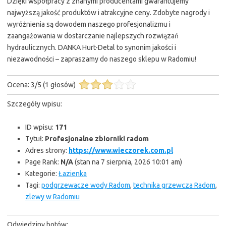
Dzięki współpracy z znanymi producentami gwarantujemy
najwyższą jakość produktów i atrakcyjne ceny. Zdobyte nagrody i
wyróżnienia są dowodem naszego profesjonalizmu i
zaangażowania w dostarczanie najlepszych rozwiązań
hydraulicznych. DANKA Hurt-Detal to synonim jakości i
niezawodności – zapraszamy do naszego sklepu w Radomiu!
Ocena:
3
/
5
(
1
głosów)
Szczegóły wpisu:
ID wpisu:
171
Tytuł:
Profesjonalne zbiorniki radom
Adres strony:
https://www.wieczorek.com.pl
Page Rank:
N/A
(stan na 7 sierpnia, 2026 10:01 am)
Kategorie:
Łazienka
Tagi:
podgrzewacze wody Radom
,
technika grzewcza Radom
,
zlewy w Radomiu
Odwiedziny botów: