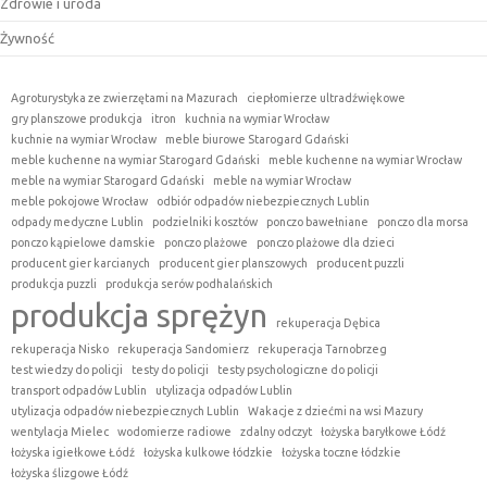
Zdrowie i uroda
Żywność
Agroturystyka ze zwierzętami na Mazurach
ciepłomierze ultradźwiękowe
gry planszowe produkcja
itron
kuchnia na wymiar Wrocław
kuchnie na wymiar Wrocław
meble biurowe Starogard Gdański
meble kuchenne na wymiar Starogard Gdański
meble kuchenne na wymiar Wrocław
meble na wymiar Starogard Gdański
meble na wymiar Wrocław
meble pokojowe Wrocław
odbiór odpadów niebezpiecznych Lublin
odpady medyczne Lublin
podzielniki kosztów
ponczo bawełniane
ponczo dla morsa
ponczo kąpielowe damskie
ponczo plażowe
ponczo plażowe dla dzieci
producent gier karcianych
producent gier planszowych
producent puzzli
produkcja puzzli
produkcja serów podhalańskich
produkcja sprężyn
rekuperacja Dębica
rekuperacja Nisko
rekuperacja Sandomierz
rekuperacja Tarnobrzeg
test wiedzy do policji
testy do policji
testy psychologiczne do policji
transport odpadów Lublin
utylizacja odpadów Lublin
utylizacja odpadów niebezpiecznych Lublin
Wakacje z dziećmi na wsi Mazury
wentylacja Mielec
wodomierze radiowe
zdalny odczyt
łożyska baryłkowe Łódź
łożyska igiełkowe Łódź
łożyska kulkowe łódzkie
łożyska toczne łódzkie
łożyska ślizgowe Łódź