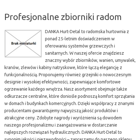
Profesjonalne zbiorniki radom
DANKA Hurt-Detal to radomska hurtownia z
ponad 25-letnim doświadczeniem w
oferowaniu systemów grzewczych i
sanitarnych. W naszej ofercie znajdziesz
znaczny wybór zbiorników, wanien, umywalek,
kranów, zlewów i kabiny natryskowe, które łączą elegancję z
funkcjonalnością. Proponujemy również grzejniki o nowoczesnym
designie i wysokiej efektywności, zapewniające komfortowe
ogrzewanie każdego wnętrza. Nasz asortyment obejmuje także
odkurzacze centralne, które doniośle podnoszą komfort sprzątania
w domach i budynkach komercyjnych. Dzięki współpracy z znanymi
producentami gwarantujemy najwyższą jakość produktów i
atrakcyjne ceny. Zdobyte nagrody i wyróżnienia są dowodem
naszego profesjonalizmu i zaangażowania w dostarczanie
najlepszych rozwiązań hydraulicznych. DANKA Hurt-Detal to
synonim jakości i niezawodności – zapraszamy do naszego sklepu