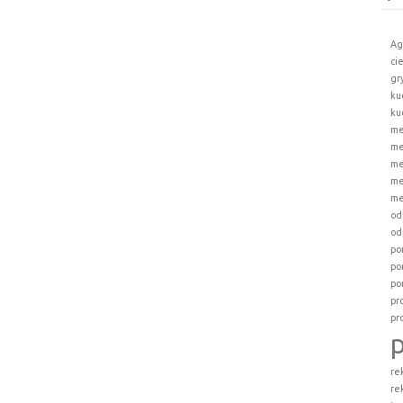
Ag
ci
gr
ku
ku
me
me
me
me
me
od
od
po
po
po
pr
pr
re
re