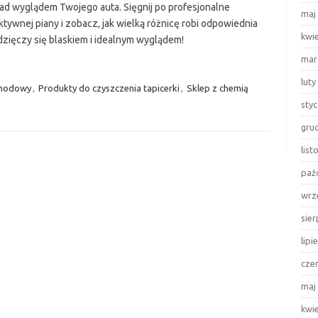
 nad wyglądem Twojego auta. Sięgnij po profesjonalne
maj
tywnej piany i zobacz, jak wielką różnicę robi odpowiednia
kwi
ęczy się blaskiem i idealnym wyglądem!
mar
luty
chodowy
,
Produkty do czyszczenia tapicerki
,
Sklep z chemią
sty
gru
lis
paź
wrz
sie
lipi
cze
maj
kwi