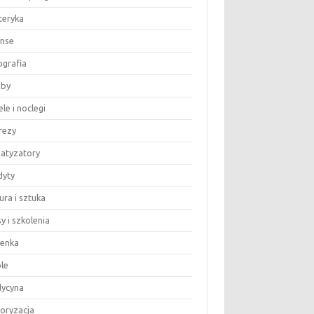
teryka
anse
ografia
by
le i noclegi
rezy
matyzatory
dyty
ura i sztuka
y i szkolenia
ienka
le
ycyna
oryzacja