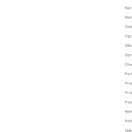
Nar
Nie
Odz
Ogr
Okn
Opr
Ośw
Por
Pra
Prz
Psy
Rem
Rol
Skl