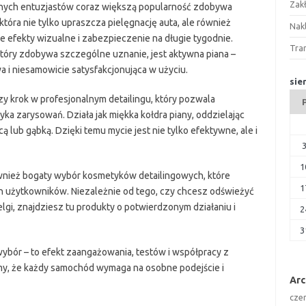
Zak
nych entuzjastów coraz większą popularność zdobywa
 która nie tylko upraszcza pielęgnację auta, ale również
Nakl
 efekty wizualne i zabezpieczenie na długie tygodnie.
Tra
tóry zdobywa szczególne uznanie, jest aktywna piana –
a i niesamowicie satysfakcjonująca w użyciu.
sie
y krok w profesjonalnym detailingu, który pozwala
yka zarysowań. Działa jak miękka kołdra piany, oddzielając
 lub gąbką. Dzięki temu mycie jest nie tylko efektywne, ale i
1
ównież bogaty wybór kosmetyków detailingowych, które
1
h użytkowników. Niezależnie od tego, czy chcesz odświeżyć
lgi, znajdziesz tu produkty o potwierdzonym działaniu i
2
3
bór – to efekt zaangażowania, testów i współpracy z
y, że każdy samochód wymaga na osobne podejście i
Ar
cze