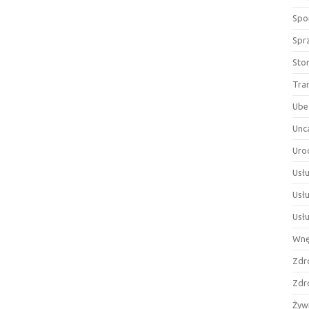
Spor
Spr
Sto
Tra
Ube
Unc
Uro
Usłu
Usł
Usł
Wnę
Zdr
Zdr
Żyw