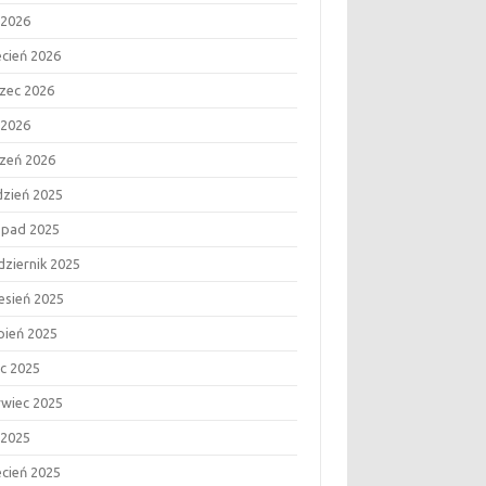
 2026
ecień 2026
zec 2026
 2026
czeń 2026
dzień 2025
topad 2025
dziernik 2025
esień 2025
rpień 2025
ec 2025
rwiec 2025
 2025
ecień 2025