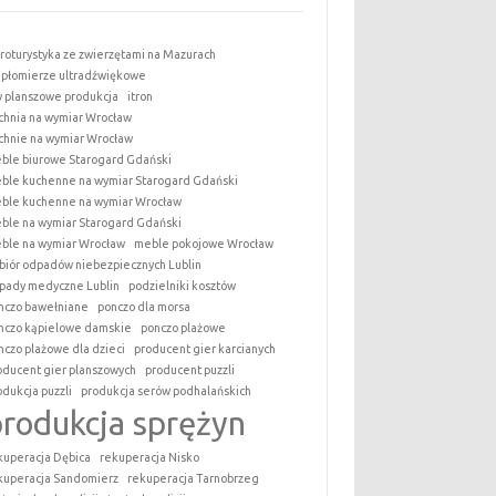
roturystyka ze zwierzętami na Mazurach
epłomierze ultradźwiękowe
y planszowe produkcja
itron
chnia na wymiar Wrocław
chnie na wymiar Wrocław
ble biurowe Starogard Gdański
ble kuchenne na wymiar Starogard Gdański
ble kuchenne na wymiar Wrocław
ble na wymiar Starogard Gdański
ble na wymiar Wrocław
meble pokojowe Wrocław
biór odpadów niebezpiecznych Lublin
pady medyczne Lublin
podzielniki kosztów
nczo bawełniane
ponczo dla morsa
nczo kąpielowe damskie
ponczo plażowe
nczo plażowe dla dzieci
producent gier karcianych
oducent gier planszowych
producent puzzli
odukcja puzzli
produkcja serów podhalańskich
produkcja sprężyn
kuperacja Dębica
rekuperacja Nisko
kuperacja Sandomierz
rekuperacja Tarnobrzeg