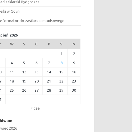
ład szklarski Bydgoszcz
ejki w Gdyni
nsformator do zasilacza impulsowego
rpień 2026
P
W
Ś
C
P
S
N
1
2
3
4
5
6
7
8
9
0
11
12
13
14
15
16
7
18
19
20
21
22
23
4
25
26
27
28
29
30
1
« cze
chiwum
rwiec 2026