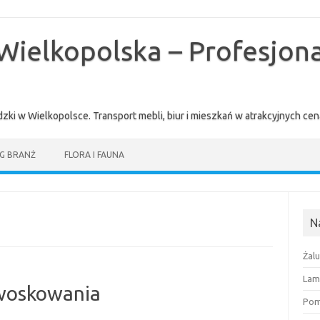
Wielkopolska – Profesjona
zki w Wielkopolsce. Transport mebli, biur i mieszkań w atrakcyjnych 
G BRANŻ
FLORA I FAUNA
N
Żal
Lam
 woskowania
Pomi