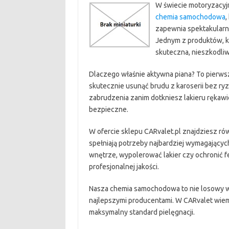
W świecie motoryzacyj
chemia samochodowa
,
zapewnia spektakularne
Jednym z produktów, k
skuteczna, nieszkodliw
Dlaczego właśnie aktywna piana? To pierwsz
skutecznie usunąć brudu z karoserii bez ryz
zabrudzenia zanim dotkniesz lakieru rękawicą
bezpieczne.
W ofercie sklepu CARvalet.pl znajdziesz r
spełniają potrzeby najbardziej wymagającyc
wnętrze, wypolerować lakier czy ochronić fe
profesjonalnej jakości.
Nasza chemia samochodowa to nie losowy wy
najlepszymi producentami. W CARvalet wiem
maksymalny standard pielęgnacji.