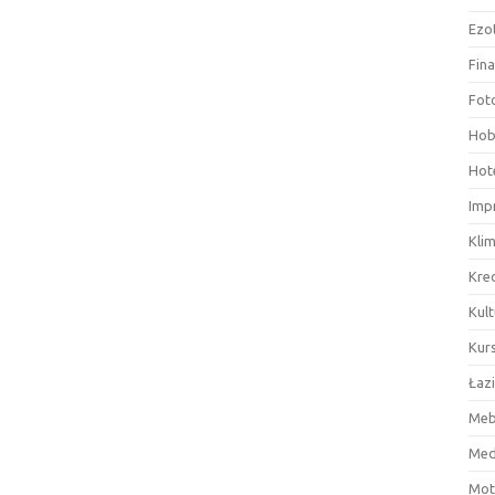
Ezo
Fin
Fot
Hob
Hote
Imp
Kli
Kre
Kult
Kurs
Łaz
Meb
Med
Mot