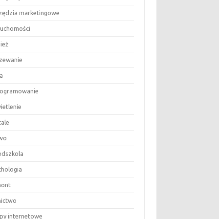
zędzia marketingowe
ruchomości
ież
zewanie
a
ogramowanie
ietlenie
tale
wo
edszkola
chologia
ont
nictwo
epy internetowe