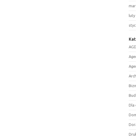
mar
luty
sty
Kat
AGD
Age
Age
Arc
Biz
Bud
Dla 
Do
Dor
Druk