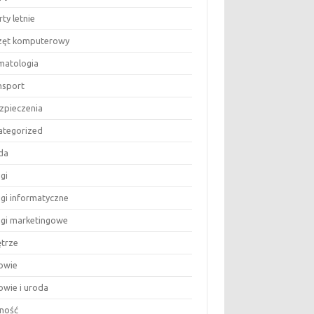
ty letnie
zęt komputerowy
matologia
nsport
zpieczenia
ategorized
da
gi
ugi informatyczne
ugi marketingowe
trze
owie
owie i uroda
ność