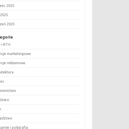
zec 2025
 2025
czeń 2025
egorie
 i RTV
ncje marketingowe
ncje reklamowe
hitektura
nes
ownictwo
dzieci
m
adztwo
arnie i poligrafia