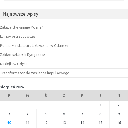
Najnowsze wpisy
Żaluzje drewniane Poznań
Lampy ostrzegawcze
Pomiary instalacji elektrycznej w Gdańsku
Zakład szklarski Bydgoszcz
Naklejki w Gdyni
Transformator do zasilacza impulsowego
sierpień 2026
P
W
Ś
C
P
S
N
1
2
3
4
5
6
7
8
9
10
11
12
13
14
15
16