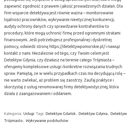
zapewnić zgodność z prawem i jakość prowadzonych działań. Dla
firm wsparcie detektywa jest równie ważna – monitorowanie
lojalności pracowników, wykrywanie nieetycznej konkurencji,
audyty ochrony danych czy sprawdzanie kontrahentów to
procedury, które mogą uchronić firmę przed ogromnymi stratami
finansowymi. Jeśli potrzebujesz profesjonalnej i dyskretnej
pomocy, odwiedź stronę https://detektywpomorskie.pl/ i nawiąż
kontakt z nami. Niezależnie od tego, czy Twoim celem jest
Detektyw Gdynia, czy działasz na terenie całego Trójmiasta –
oferujemy kompleksowe usługi i konkretne rozwiązania trudnych
spraw. Pamiętaj, że w wielu przypadkach czas ma decydującą rolę –
nie warto zwlekać, aż problem się zaostrzy. Zaufaj praktyce i
skorzystaj z usług renomowanej firmy detektywistycznej, która
działa z zaangażowaniem i oddaniem.
Kategoria:
Usługi
Tagi:
Detektyw Gdańsk
,
Detektyw Gdynia
,
Detektyw
Trójmiasto
,
Wykrywanie podsłuchów