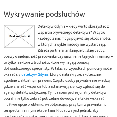
Wykrywanie podsłuchów
Detektyw Gdynia – kiedy warto skorzystać z
wsparcia prywatnego detektywa? W życiu
każdego z nas mogą pojawić się okoliczności,
w których zwykłe metody nie wystarczają.
Zdrada partnera, zniknięcie bliskiej osoby,
obawy o nielojalność pracownika czy ujawnienie tajnych informacji –
to tylko niektóre z trudności, które wymagają pomocy
doświadczonego specjalisty. W takich przypadkach pomocny może
okazać się
detektyw Gdynia
, który działa skrycie, skutecznie i
zgodnie z aktualnym prawem. Często osoby prywatne nie wiedzą,
gdzie znaleźć wsparcia lub zastanawiają się, czy zgłosić się do
agencji detektywistycznej. Tymczasem profesjonalny detektyw
potrafi nie tylko zebrać potrzebne dowody, ale także wskazać
możliwe opcje problemu, współpracując przy tym z prawnikami,
terapeutami i innymi ekspertami. Kluczowe jest jednak, aby
posługiwać się wyłącznie z usług uprawnionych biur, które mogą