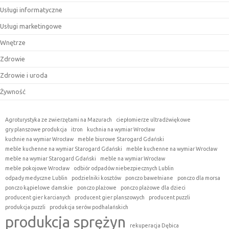
Usługi informatyczne
Usługi marketingowe
Wnętrze
Zdrowie
Zdrowie i uroda
Żywność
Agroturystyka ze zwierzętami na Mazurach
ciepłomierze ultradźwiękowe
gry planszowe produkcja
itron
kuchnia na wymiar Wrocław
kuchnie na wymiar Wrocław
meble biurowe Starogard Gdański
meble kuchenne na wymiar Starogard Gdański
meble kuchenne na wymiar Wrocław
meble na wymiar Starogard Gdański
meble na wymiar Wrocław
meble pokojowe Wrocław
odbiór odpadów niebezpiecznych Lublin
odpady medyczne Lublin
podzielniki kosztów
ponczo bawełniane
ponczo dla morsa
ponczo kąpielowe damskie
ponczo plażowe
ponczo plażowe dla dzieci
producent gier karcianych
producent gier planszowych
producent puzzli
produkcja puzzli
produkcja serów podhalańskich
produkcja sprężyn
rekuperacja Dębica