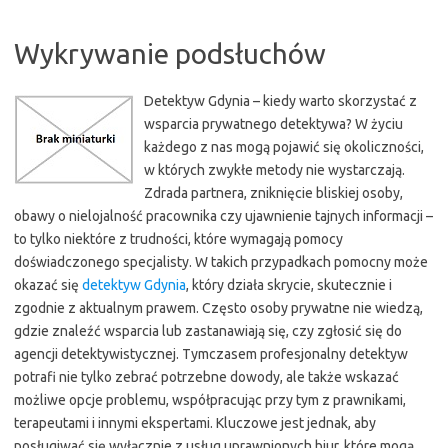
Wykrywanie podsłuchów
Detektyw Gdynia – kiedy warto skorzystać z
wsparcia prywatnego detektywa? W życiu
każdego z nas mogą pojawić się okoliczności,
w których zwykłe metody nie wystarczają.
Zdrada partnera, zniknięcie bliskiej osoby,
obawy o nielojalność pracownika czy ujawnienie tajnych informacji –
to tylko niektóre z trudności, które wymagają pomocy
doświadczonego specjalisty. W takich przypadkach pomocny może
okazać się
detektyw Gdynia
, który działa skrycie, skutecznie i
zgodnie z aktualnym prawem. Często osoby prywatne nie wiedzą,
gdzie znaleźć wsparcia lub zastanawiają się, czy zgłosić się do
agencji detektywistycznej. Tymczasem profesjonalny detektyw
potrafi nie tylko zebrać potrzebne dowody, ale także wskazać
możliwe opcje problemu, współpracując przy tym z prawnikami,
terapeutami i innymi ekspertami. Kluczowe jest jednak, aby
posługiwać się wyłącznie z usług uprawnionych biur, które mogą