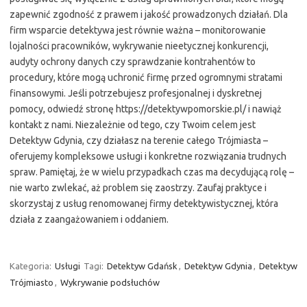
zapewnić zgodność z prawem i jakość prowadzonych działań. Dla
firm wsparcie detektywa jest równie ważna – monitorowanie
lojalności pracowników, wykrywanie nieetycznej konkurencji,
audyty ochrony danych czy sprawdzanie kontrahentów to
procedury, które mogą uchronić firmę przed ogromnymi stratami
finansowymi. Jeśli potrzebujesz profesjonalnej i dyskretnej
pomocy, odwiedź stronę https://detektywpomorskie.pl/ i nawiąż
kontakt z nami. Niezależnie od tego, czy Twoim celem jest
Detektyw Gdynia, czy działasz na terenie całego Trójmiasta –
oferujemy kompleksowe usługi i konkretne rozwiązania trudnych
spraw. Pamiętaj, że w wielu przypadkach czas ma decydującą rolę –
nie warto zwlekać, aż problem się zaostrzy. Zaufaj praktyce i
skorzystaj z usług renomowanej firmy detektywistycznej, która
działa z zaangażowaniem i oddaniem.
Kategoria:
Usługi
Tagi:
Detektyw Gdańsk
,
Detektyw Gdynia
,
Detektyw
Trójmiasto
,
Wykrywanie podsłuchów