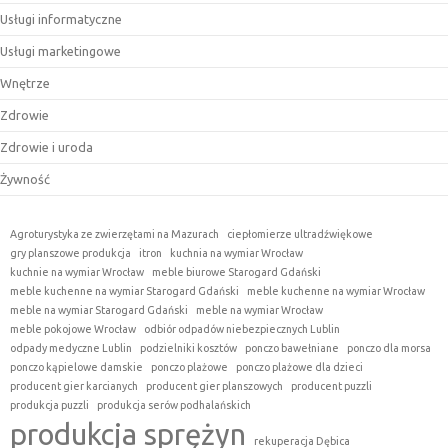
Usługi informatyczne
Usługi marketingowe
Wnętrze
Zdrowie
Zdrowie i uroda
Żywność
Agroturystyka ze zwierzętami na Mazurach
ciepłomierze ultradźwiękowe
gry planszowe produkcja
itron
kuchnia na wymiar Wrocław
kuchnie na wymiar Wrocław
meble biurowe Starogard Gdański
meble kuchenne na wymiar Starogard Gdański
meble kuchenne na wymiar Wrocław
meble na wymiar Starogard Gdański
meble na wymiar Wrocław
meble pokojowe Wrocław
odbiór odpadów niebezpiecznych Lublin
odpady medyczne Lublin
podzielniki kosztów
ponczo bawełniane
ponczo dla morsa
ponczo kąpielowe damskie
ponczo plażowe
ponczo plażowe dla dzieci
producent gier karcianych
producent gier planszowych
producent puzzli
produkcja puzzli
produkcja serów podhalańskich
produkcja sprężyn
rekuperacja Dębica