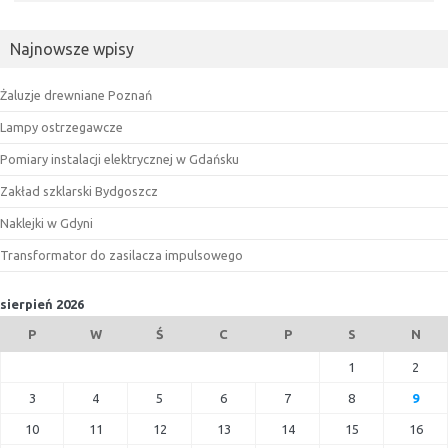
Najnowsze wpisy
Żaluzje drewniane Poznań
Lampy ostrzegawcze
Pomiary instalacji elektrycznej w Gdańsku
Zakład szklarski Bydgoszcz
Naklejki w Gdyni
Transformator do zasilacza impulsowego
sierpień 2026
P
W
Ś
C
P
S
N
1
2
3
4
5
6
7
8
9
10
11
12
13
14
15
16