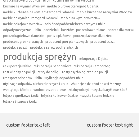
gry planszowe produkcja
itron
kuchnia na wymiar Wrocław
kuchnie na wymiar Wrocław
meble biurowe Starogard Gdański
meble kuchenne na wymiar Starogard Gdański
meble kuchenne na wymiar Wrocław
meble na wymiar Starogard Gdański
meble na wymiar Wrocław
meble pokojowe Wrocław
odbiór odpadów niebezpiecznych Lublin
odpady medyczne Lublin
podzielniki kosztów
ponczo bawełniane
ponczo dla morsa
ponczo kąpielowe damskie
ponczo plażowe
ponczo plażowe dla dzieci
producent gier karcianych
producent gier planszowych
producent puzzli
produkcja puzzli
produkcja serów podhalańskich
produkcja sprężyn
rekuperacja Dębica
rekuperacja Nisko
rekuperacja Sandomierz
rekuperacja Tarnobrzeg
test wiedzy do policji
testy do policji
testy psychologiczne do policji
transport odpadów Lublin
utylizacja odpadów Lublin
utylizacja odpadów niebezpiecznych Lublin
Wakacje z dziećmi na wsi Mazury
wentylacja Mielec
wodomierze radiowe
zdalny odczyt
łożyska baryłkowe Łódź
łożyska igiełkowe Łódź
łożyska kulkowe łódzkie
łożyska toczne łódzkie
łożyska ślizgowe Łódź
custom footer text left
custom footer text right